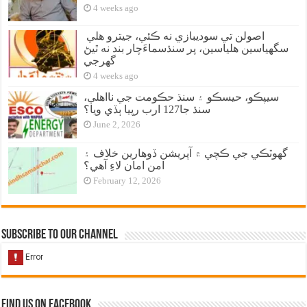
4 weeks ago
اصولن تي سوديبازي نه ڪئي، جيترو هلي
سگهياسين هلياسين، پر سنڌسماءَچار بند نه ٿيڻ
گهرجي
4 weeks ago
سيپڪو، حيسڪو ۽ سنڌ حڪومت جي نااهلي،
سنڌ جا127 ارب رپيا ٻڏي ويا؟
June 2, 2026
گهوٽڪي جي ڪچي ۾ آپريشن ڏوهارين خلاف ۽
امن امان لاءِ آهي؟
February 12, 2026
Subscribe to our Channel
Find us on Facebook