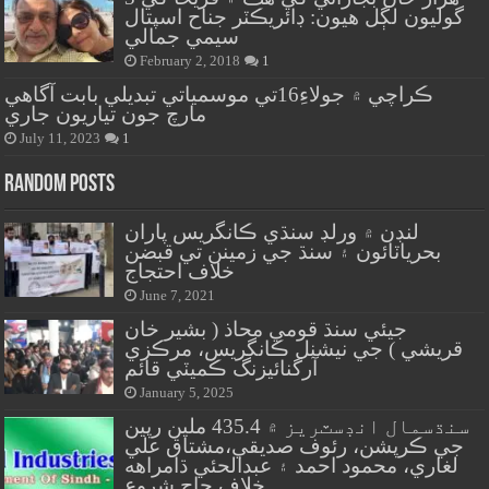
گوليون لڳل هيون: ڊائريڪٽر جناح اسپتال
سيمي جمالي
February 2, 2018
1
ڪراچي ۾ جولاءِ16تي موسمياتي تبديلي بابت آگاهي
مارچ جون تياريون جاري
July 11, 2023
1
Random Posts
لنڊن ۾ ورلڊ سنڌي ڪانگريس پاران
بحرياٽائون ۽ سنڌ جي زمينن تي قبضن
خلاف احتجاج
June 7, 2021
جيئي سنڌ قومي محاذ ( بشير خان
قريشي ) جي نيشنل ڪانگريس، مرڪزي
آرگنائيزنگ ڪميٽي قائم
January 5, 2025
سنڌسمال انڊسٽريز ۾ 435.4 ملين رپين
جي ڪرپشن، رئوف صديقي،مشتاق علي
لغاري، محمود احمد ۽ عبدالحئي ڌامراهه
خلاف جاچ شروع