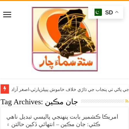
SD
ي پاڻي تي پنجاب جي ڌاڙي خلاف خاموش پيپلزپارٽي-اصغر آزاد
جان مڪين
Tag Archives:
امريڪا ڪشمير بابت پنهنجي پاليسي تبديل ناهي
ڪئي: جان مڪين – انتهائي ڏکين حالتن ۾