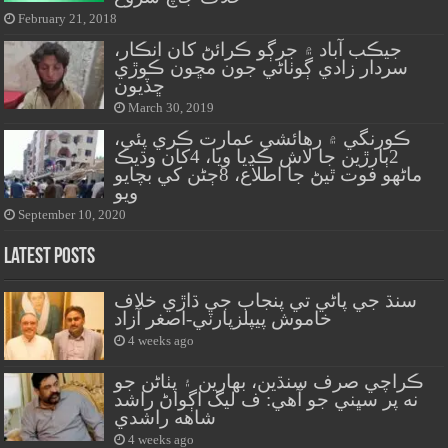
February 21, 2018
جيڪب آباد ۾ جرڳو ڪرائڻ کان انڪار،
سردار زادي ڳوٺاڻي جون مڇون ڪوڙي
ڇڏيون
March 30, 2019
ڪورنگي ۾ رهائشي عمارت ڪري پئي،
2ٻارڙين جا لاش ڪڍيا ويا، 4کان وڌيڪ
ماڻهو فوت ٿيڻ جا اطلاع، 8ڄڻن کي بچايو
ويو
September 10, 2020
Latest Posts
سنڌ جي پاڻي تي پنجاب جي ڌاڙي خلاف
خاموش پيپلزپارٽي-اصغر آزاد
4 weeks ago
ڪراچي صرف سنڌين، بهارين ۽ پٺاڻن جو
نه پر سڀني جو آهي: ف ليگ اڳواڻ راشد
شاهه راشدي
4 weeks ago