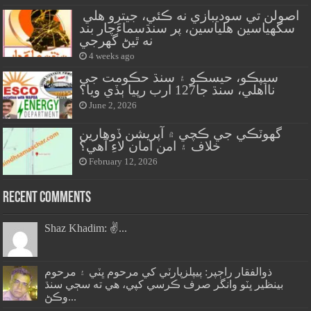
اصولن تي سوديبازي نه ڪئي، جيترو هلي
سگهياسين هلياسين، پر سنڌسماءَچار بند
نه ٿيڻ گهرجي
4 weeks ago
سيپڪو، حيسڪو ۽ سنڌ حڪومت جي
نااهلي، سنڌ جا127 ارب رپيا ٻڏي ويا؟
June 2, 2026
گهوٽڪي جي ڪچي ۾ آپريشن ڏوهارين
خلاف ۽ امن امان لاءِ آهي؟
February 12, 2026
Recent Comments
Shaz Khadim: ✌️...
ذوالفقار راڄپر: پيپلزپارٽي کي مرحوم ڀٽي ۽ مرحوم
بينظير ڀٽو وانگر صرف ڪرسي کپي، هي ته سڄي سنڌ
وڪڻ...