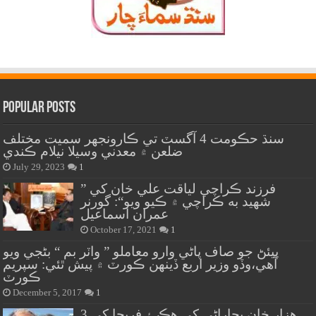
Popular Posts
سنڌ حڪومت 4 آگسٽ تي ڪارونجهر سميت مختلف
ضلعن ۾ معدني وسيلا نيلام ڪندي
July 29, 2023
1
” فرزند ڪراچي لياقت علي خان کي
شهيد به ڪراچي ۾ ڪيو ويو“: گورنر
عمران اسماعيل
October 17, 2021
1
پيئڻ جو صاف پاڻي وارو معاملو ” واٽر بم “ بڻجي ويو
آهي،وڏو وزير اربع ڏينهن ڪورٽ ۾ پيش ٿئي: سپريم
ڪورٽ
December 5, 2017
1
هزار خان بجاراڻي کي هڪ ۽ فريحا کي 3