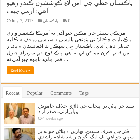
پاڪستان خطي جي امن لاءِ ڪوششون ڪندو رهيو
آهي: آرمي چيف
0
پاڪستان
July 3, 2017
امريڪي سينٽر جان مڪين چيو آهي ته آمريڪا ڪشمير واري
پاڪ ڀارت چڪتاڻ تي پنهنجي پاليسي ۽ سياسي موقف ۾ ڪا به
تبديلي ناهي آندي، پاڪستان جي سهڪار بنا افغانستان ۾ پائدار
امن قائم ڪرڻ ممڪن ئي نه آهي. پاڪ فوج جي سربراھ جنرل
قمر جاويد باجوه چيو آهي ته …
Read More »
Recent
Popular
Comments
Tags
سنڌ جي پاڻي تي پنجاب جي ڌاڙي خلاف خاموش
پيپلزپارٽي-اصغر آزاد
4 weeks ago
ڪراچي صرف سنڌين، بهارين ۽ پٺاڻن جو نه پر
سڀني جو آهي: ف ليگ اڳواڻ راشد شاهه راشدي