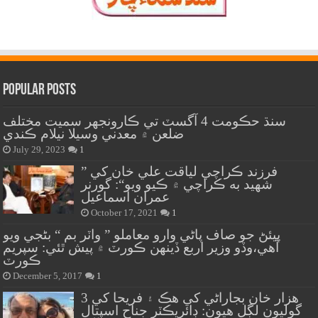
Popular Posts
سنڌ حڪومت 4 آگسٽ تي ڪارونجهر سميت مختلف
ضلعن ۾ معدني وسيلا نيلام ڪندي
July 29, 2023
1
” فرزند ڪراچي لياقت علي خان کي
شهيد به ڪراچي ۾ ڪيو ويو“: گورنر
عمران اسماعيل
October 17, 2021
1
پيئڻ جو صاف پاڻي وارو معاملو ” واٽر بم “ بڻجي ويو
آهي،وڏو وزير اربع ڏينهن ڪورٽ ۾ پيش ٿئي: سپريم
ڪورٽ
December 5, 2017
1
هزار خان بجاراڻي کي هڪ ۽ فريحا کي 3
گوليون لڳل هيون: ڊائريڪٽر جناح اسپتال