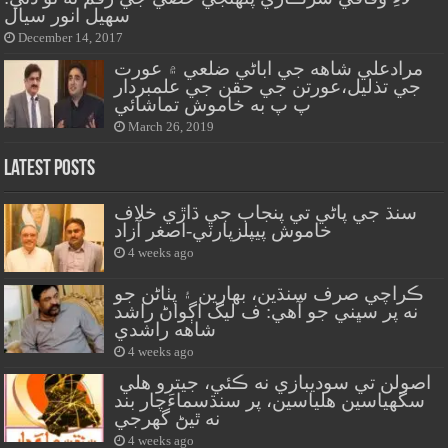
سهيل انور سيال
December 14, 2017
مرادعلي شاهه جي اباڻي ضلعي ۾ عورت
جي تذليل،عورتن جي حقن جي علمبردار
پ پ به خاموش تماشائي
March 26, 2019
Latest Posts
سنڌ جي پاڻي تي پنجاب جي ڌاڙي خلاف
خاموش پيپلزپارٽي-اصغر آزاد
4 weeks ago
ڪراچي صرف سنڌين، بهارين ۽ پٺاڻن جو
نه پر سڀني جو آهي: ف ليگ اڳواڻ راشد
شاهه راشدي
4 weeks ago
اصولن تي سوديبازي نه ڪئي، جيترو هلي
سگهياسين هلياسين، پر سنڌسماءَچار بند
نه ٿيڻ گهرجي
4 weeks ago