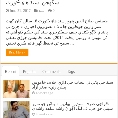
سگهجن: سنڌ هاءِ ڪورٽ
0
سنڌ
June 21, 2017
جسٽس صلاح الدين پنهور سنڌ هاءِ ڪورٽ 18 سالن کان گهٽ
عمر وارين ڇوڪرين جا نالا ۽ تصويرون اخبارن ۾ ڇاپڻ تي
پابندي لاڳو ڪندي چيف سيڪريٽري سنڌ کي حڪم ڏنو آهي ته
ٽن مهينن ۾ وومين ايڪٽ 2015ع تحت ڪميشن جوڙي تعلقي
سطح تي تحفظ گهر قائم ڪري تعلقي …
Read More »
Recent
Popular
Comments
Tags
سنڌ جي پاڻي تي پنجاب جي ڌاڙي خلاف خاموش
پيپلزپارٽي-اصغر آزاد
4 weeks ago
ڪراچي صرف سنڌين، بهارين ۽ پٺاڻن جو نه پر
سڀني جو آهي: ف ليگ اڳواڻ راشد شاهه راشدي
4 weeks ago