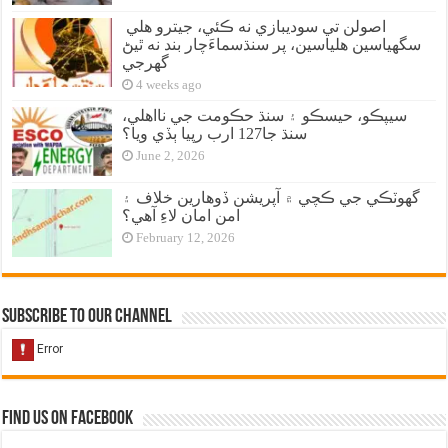
اصولن تي سوديبازي نه ڪئي، جيترو هلي
سگهياسين هلياسين، پر سنڌسماءَچار بند نه ٿيڻ
گهرجي
4 weeks ago
سيپڪو، حيسڪو ۽ سنڌ حڪومت جي نااهلي،
سنڌ جا127 ارب رپيا ٻڏي ويا؟
June 2, 2026
گهوٽڪي جي ڪچي ۾ آپريشن ڏوهارين خلاف ۽
امن امان لاءِ آهي؟
February 12, 2026
Subscribe to our Channel
Find us on Facebook