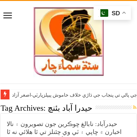
SD
ي پاڻي تي پنجاب جي ڌاڙي خلاف خاموش پيپلزپارٽي-اصغر آزاد
حيدرا آباد بئنچ
Tag Archives:
حيدرآباد: نابالغ ڇوڪرين جون تصويرون ۽ نالا
اخبارن ۾ ڇاپي ۽ ٽي وي چئنلز تي ٿا هلائي نه ٿا