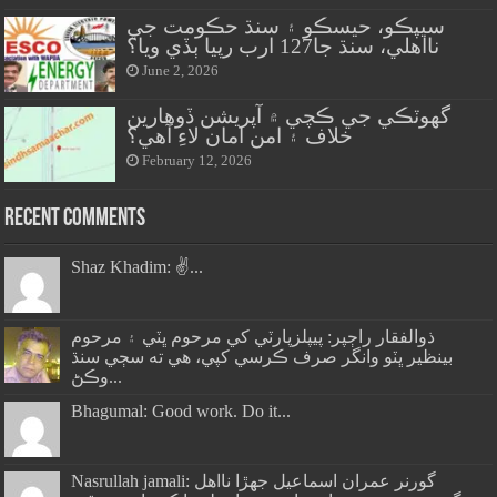
سيپڪو، حيسڪو ۽ سنڌ حڪومت جي
نااهلي، سنڌ جا127 ارب رپيا ٻڏي ويا؟
June 2, 2026
گهوٽڪي جي ڪچي ۾ آپريشن ڏوهارين
خلاف ۽ امن امان لاءِ آهي؟
February 12, 2026
Recent Comments
Shaz Khadim: ✌️...
ذوالفقار راڄپر: پيپلزپارٽي کي مرحوم ڀٽي ۽ مرحوم
بينظير ڀٽو وانگر صرف ڪرسي کپي، هي ته سڄي سنڌ
وڪڻ...
Bhagumal: Good work. Do it...
Nasrullah jamali: گورنر عمران اسماعيل جھڙا نااهل