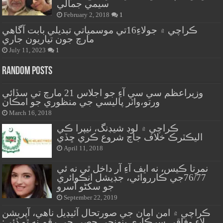
سيمي جمالي
February 2, 2018
1
ڪراچي ۾ جولاءِ16تي موسمياتي تبديلي بابت آگاهي
مارچ جون تياريون جاري
July 11, 2023
1
Random Posts
وزيراعظم سي سي آءِ جو اجلاس 21 مارچ تي سڏائي
ورتو،واٽر پاليسي جي منظوري جو امڪان
March 16, 2018
ڪراچي ۾ لوڊ شيڊنگ، نيپرا ڪي
اليڪٽرڪ خلاف جاچ شروع ڪري ڇڏي
April 11, 2018
نمرتا ڪيس، نه ايف آءِ آر داخل ٿي نه ئي
76/77جي ڪارروائي، جڊيشل انڪوائري
جو سکڻو آسرو
September 22, 2019
ڪراچي ۾ امن امان جي صورتحال آئيڊيل ناهي، آپريشن
لاءِ وفاقي سرڪاري پنهنجي حصي جي رقم نه ٿو ڏئي: