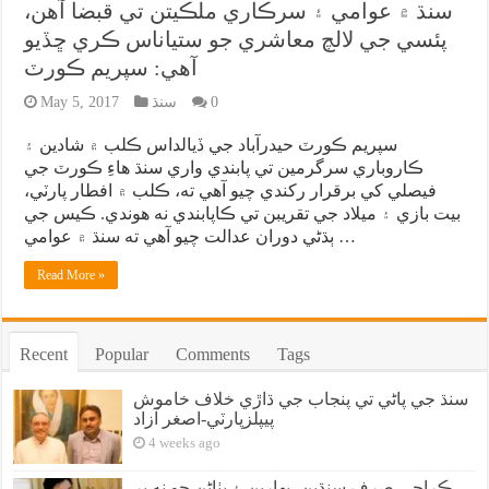
سنڌ ۾ عوامي ۽ سرڪاري ملڪيتن تي قبضا آهن،
پئسي جي لالچ معاشري جو ستياناس ڪري ڇڏيو
آهي: سپريم ڪورٽ
0
سنڌ
May 5, 2017
سپريم ڪورٽ حيدرآباد جي ڏيالداس ڪلب ۾ شادين ۽
ڪاروباري سرگرمين تي پابندي واري سنڌ هاءِ ڪورٽ جي
فيصلي کي برقرار رکندي چيو آهي ته، ڪلب ۾ افطار پارٽي،
بيت بازي ۽ ميلاد جي تقريبن تي ڪاپابندي نه هوندي. ڪيس جي
ٻڌڻي دوران عدالت چيو آهي ته سنڌ ۾ عوامي …
Read More »
Recent
Popular
Comments
Tags
سنڌ جي پاڻي تي پنجاب جي ڌاڙي خلاف خاموش
پيپلزپارٽي-اصغر آزاد
4 weeks ago
ڪراچي صرف سنڌين، بهارين ۽ پٺاڻن جو نه پر