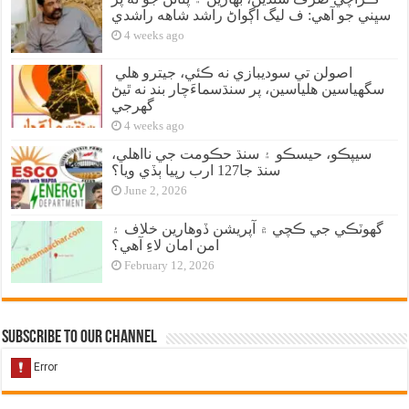
سڀني جو آهي: ف ليگ اڳواڻ راشد شاهه راشدي
4 weeks ago
اصولن تي سوديبازي نه ڪئي، جيترو هلي
سگهياسين هلياسين، پر سنڌسماءَچار بند نه ٿيڻ
گهرجي
4 weeks ago
سيپڪو، حيسڪو ۽ سنڌ حڪومت جي نااهلي،
سنڌ جا127 ارب رپيا ٻڏي ويا؟
June 2, 2026
گهوٽڪي جي ڪچي ۾ آپريشن ڏوهارين خلاف ۽
امن امان لاءِ آهي؟
February 12, 2026
Subscribe to our Channel