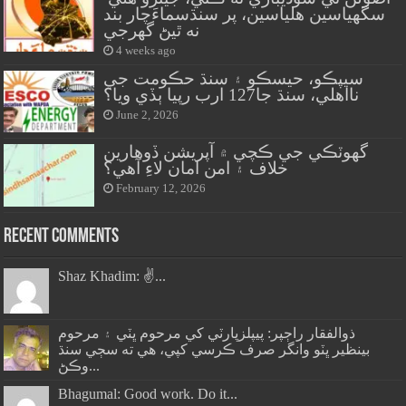
سگهياسين هلياسين، پر سنڌسماءَچار بند
نه ٿيڻ گهرجي
4 weeks ago
سيپڪو، حيسڪو ۽ سنڌ حڪومت جي
نااهلي، سنڌ جا127 ارب رپيا ٻڏي ويا؟
June 2, 2026
گهوٽڪي جي ڪچي ۾ آپريشن ڏوهارين
خلاف ۽ امن امان لاءِ آهي؟
February 12, 2026
Recent Comments
Shaz Khadim: ✌️...
ذوالفقار راڄپر: پيپلزپارٽي کي مرحوم ڀٽي ۽ مرحوم
بينظير ڀٽو وانگر صرف ڪرسي کپي، هي ته سڄي سنڌ
وڪڻ...
Bhagumal: Good work. Do it...