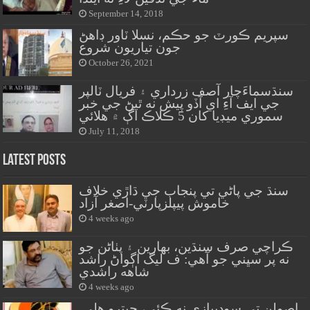
September 14, 2018
سپريم ڪورٽ جو حڪم، نسلا ٽاور ڊاهڻ
جون تياريون شروع
October 26, 2021
سنڌسماءَچار آصف زرداري ۽ فريال ٽالپر
جي ايف آءِ اي آڏو پيش نه ٿيڻ جي خبر
سموري ميڊيا کان 5 ڪلاڪ اڳ ۾ هلائي
July 11, 2018
Latest Posts
سنڌ جي پاڻي تي پنجاب جي ڌاڙي خلاف
خاموش پيپلزپارٽي-اصغر آزاد
4 weeks ago
ڪراچي صرف سنڌين، بهارين ۽ پٺاڻن جو
نه پر سڀني جو آهي: ف ليگ اڳواڻ راشد
شاهه راشدي
4 weeks ago
اصولن تي سوديبازي نه ڪئي، جيترو هلي