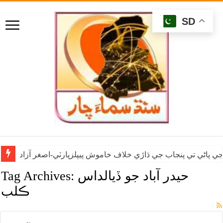
SD
ي پاڻي تي پنجاب جي ڌاڙي خلاف خاموش پيپلزپارٽي-اصغر آزاد
حيدر آباد جو ڏيالداس
Tag Archives:
ڪلب