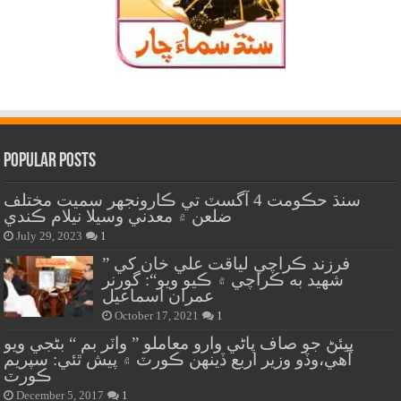
Popular Posts
سنڌ حڪومت 4 آگسٽ تي ڪارونجهر سميت مختلف
ضلعن ۾ معدني وسيلا نيلام ڪندي
July 29, 2023
1
” فرزند ڪراچي لياقت علي خان کي
شهيد به ڪراچي ۾ ڪيو ويو“: گورنر
عمران اسماعيل
October 17, 2021
1
پيئڻ جو صاف پاڻي وارو معاملو ” واٽر بم “ بڻجي ويو
آهي،وڏو وزير اربع ڏينهن ڪورٽ ۾ پيش ٿئي: سپريم
ڪورٽ
December 5, 2017
1