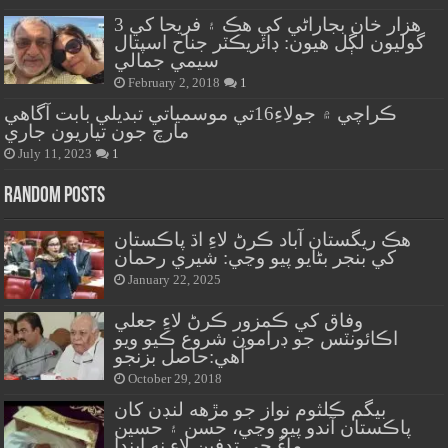
هزار خان بجاراڻي کي هڪ ۽ فريحا کي 3
گوليون لڳل هيون: ڊائريڪٽر جناح اسپتال
سيمي جمالي
February 2, 2018
1
ڪراچي ۾ جولاءِ16تي موسمياتي تبديلي بابت آگاهي
مارچ جون تياريون جاري
July 11, 2023
1
Random Posts
هڪ ريگستان آباد ڪرڻ لاءِ اڌ پاڪستان
کي بنجر بڻايو پيو وڃي: شيري رحمان
January 22, 2025
وفاق کي ڪمزور ڪرڻ لاءِ جعلي
اڪائونٽس جو ڊرامون شروع ڪيو ويو
آهي:حاصل بزنجو
October 29, 2018
بيگم ڪلثوم نواز جو مڙهه لنڊن کان
پاڪستان آندو پيو وڃي، حسن ۽ حسين
ماءُ جي تدفين لاءِ نه ايندا