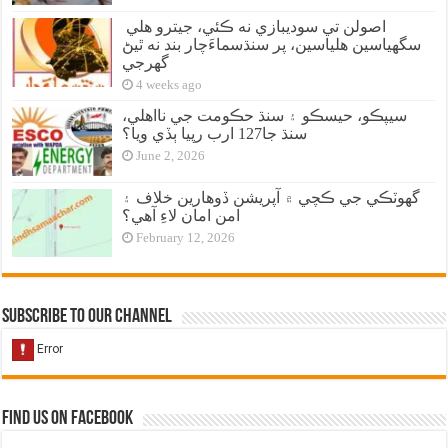
اصولن تي سوديبازي نه ڪئي، جيترو هلي
سگهياسين هلياسين، پر سنڌسماءَچار بند نه ٿيڻ
گهرجي
4 weeks ago
سيپڪو، حيسڪو ۽ سنڌ حڪومت جي نااهلي،
سنڌ جا127 ارب رپيا ٻڏي ويا؟
June 2, 2026
گهوٽڪي جي ڪچي ۾ آپريشن ڏوهارين خلاف ۽
امن امان لاءِ آهي؟
February 12, 2026
Subscribe to our Channel
Find us on Facebook