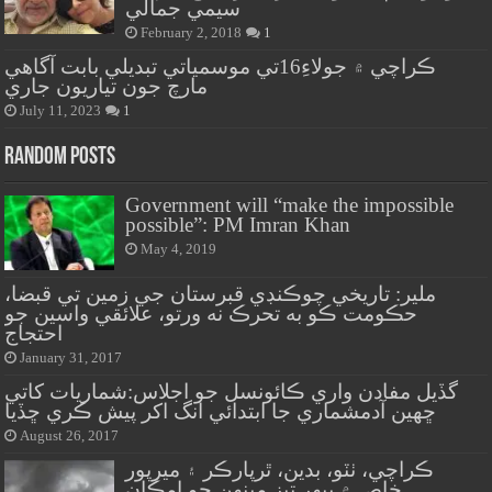
سيمي جمالي
February 2, 2018
1
ڪراچي ۾ جولاءِ16تي موسمياتي تبديلي بابت آگاهي
مارچ جون تياريون جاري
July 11, 2023
1
Random Posts
Government will “make the impossible
possible”: PM Imran Khan
May 4, 2019
ملير: تاريخي چوڪنڊي قبرستان جي زمين تي قبضا،
حڪومت ڪو به تحرڪ نه ورتو، علائقي واسين جو
احتجاج
January 31, 2017
گڏيل مفادن واري ڪائونسل جو اجلاس:شماريات کاتي
ڇهين آدمشماري جا ابتدائي انگ اکر پيش ڪري ڇڏيا
August 26, 2017
ڪراچي، ٺٽو، بدين، ٿرپارڪر ۽ ميرپور
خاص ۾ ٻيهر تيز مينهن جو امڪان