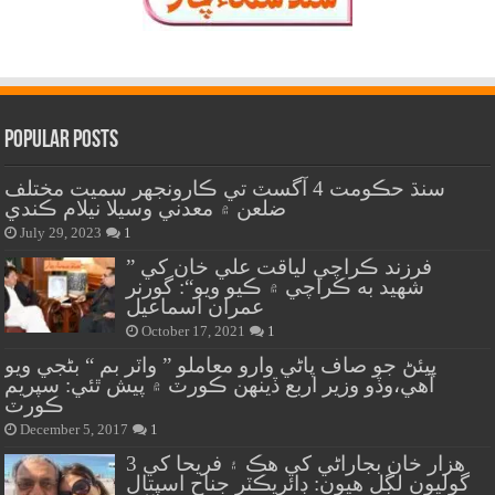
Popular Posts
سنڌ حڪومت 4 آگسٽ تي ڪارونجهر سميت مختلف
ضلعن ۾ معدني وسيلا نيلام ڪندي
July 29, 2023
1
” فرزند ڪراچي لياقت علي خان کي
شهيد به ڪراچي ۾ ڪيو ويو“: گورنر
عمران اسماعيل
October 17, 2021
1
پيئڻ جو صاف پاڻي وارو معاملو ” واٽر بم “ بڻجي ويو
آهي،وڏو وزير اربع ڏينهن ڪورٽ ۾ پيش ٿئي: سپريم
ڪورٽ
December 5, 2017
1
هزار خان بجاراڻي کي هڪ ۽ فريحا کي 3
گوليون لڳل هيون: ڊائريڪٽر جناح اسپتال