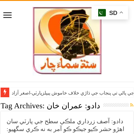
SD
ي پاڻي تي پنجاب جي ڌاڙي خلاف خاموش پيپلزپارٽي-اصغر آزاد
دادو: عمران خان
Tag Archives:
دادو: آصف زرداري ملڪي سطح جي پارٽي سان
اهڙو حشر ڪيو جيڪو ڪو آمر به نه ڪري سگهيو: