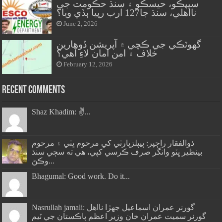
سيپڪو، حيسڪو ۽ سنڌ حڪومت جي
نااهلي، سنڌ جا127 ارب رپيا ٻڏي ويا؟
June 2, 2026
گهوٽڪي جي ڪچي ۾ آپريشن ڏوهارين
خلاف ۽ امن امان لاءِ آهي؟
February 12, 2026
Recent Comments
Shaz Khadim: ✌️...
ذوالفقار راڄپر: پيپلزپارٽي کي مرحوم ڀٽي ۽ مرحوم
بينظير ڀٽو وانگر صرف ڪرسي کپي، هي ته سڄي سنڌ
وڪڻ...
Bhagumal: Good work. Do it...
Nasrullah jamali: گورنر عمران اسماعيل جھڙا نااهل
گورنر سميت عمران خان وزير اعظم پاڪستان جي ٽيم