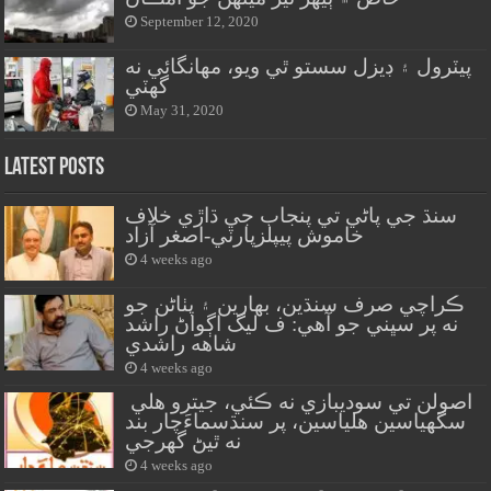
September 12, 2020
پيٽرول ۽ ڊيزل سستو ٿي ويو، مهانگائي نه
گهٽي
May 31, 2020
Latest Posts
سنڌ جي پاڻي تي پنجاب جي ڌاڙي خلاف
خاموش پيپلزپارٽي-اصغر آزاد
4 weeks ago
ڪراچي صرف سنڌين، بهارين ۽ پٺاڻن جو
نه پر سڀني جو آهي: ف ليگ اڳواڻ راشد
شاهه راشدي
4 weeks ago
اصولن تي سوديبازي نه ڪئي، جيترو هلي
سگهياسين هلياسين، پر سنڌسماءَچار بند
نه ٿيڻ گهرجي
4 weeks ago