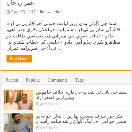
عمران خان
0
سنڌ
April 23, 2017
سنڌ جي اڳوڻي وڏي وزير لياقت جتوئي آخرڪار پي ٽي آءِ ۾
باقائدگي سان پي ٽي آءِ ۾ شموليت جو اعلان ڪري ڇڏيو آهي،
دادو ۾ لياقت جتوئي جي ميزباني هيٺ سياسي طاقت جو
مظاهرو ڪري ڇڏيو آهي. دادو ۾ جلسي کي خطاب ڪندي پي
ٽي آءِ جي سربراهه عمران …
Read More »
Recent
Popular
Comments
Tags
سنڌ جي پاڻي تي پنجاب جي ڌاڙي خلاف خاموش
پيپلزپارٽي-اصغر آزاد
4 weeks ago
ڪراچي صرف سنڌين، بهارين ۽ پٺاڻن جو نه پر
سڀني جو آهي: ف ليگ اڳواڻ راشد شاهه راشدي
4 weeks ago