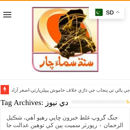
SD
ي پاڻي تي پنجاب جي ڌاڙي خلاف خاموش پيپلزپارٽي-اصغر آزاد
دي نيوز
Tag Archives:
جنگ گروپ غلط خبرون ڇاپي رهيو آهي، شڪيل
الرحمان ۽ رپورٽر سميت ٻين کي توهين عدالت جا