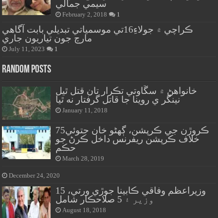
سيمي جمالي
February 2, 2018
1
ڪراچي ۾ جولاءِ16تي موسمياتي تبديلي بابت آگاهي
مارچ جون تياريون جاري
July 11, 2023
1
Random Posts
خانواهڻ ۾ سڱاوتي تڪرار تان قتل ٿيل
نينگر ي روينا جا قاتل گرفتار نه ٿيا
January 11, 2018
75ڪروڙن جي ڪرپشن، ڳهڻو خان جتوئي
خلاف ڪرپشن ريفرنس داخل ڪرڻ جو
حڪم
March 28, 2019
December 24, 2020
وزيراعظم وفاقي ڪابينا جوڙي ورتي، 15
وزير ۽ 5 صلاحڪار شامل
August 18, 2018