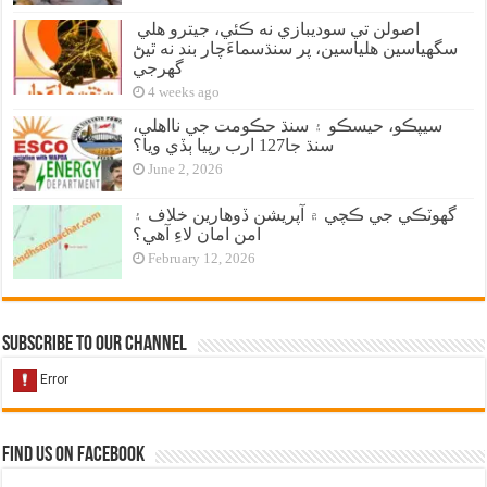
اصولن تي سوديبازي نه ڪئي، جيترو هلي
سگهياسين هلياسين، پر سنڌسماءَچار بند نه ٿيڻ
گهرجي
4 weeks ago
سيپڪو، حيسڪو ۽ سنڌ حڪومت جي نااهلي،
سنڌ جا127 ارب رپيا ٻڏي ويا؟
June 2, 2026
گهوٽڪي جي ڪچي ۾ آپريشن ڏوهارين خلاف ۽
امن امان لاءِ آهي؟
February 12, 2026
Subscribe to our Channel
Find us on Facebook