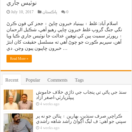
نوٽيس جاري
0
پاڪستان
July 10, 2017
اسلام آباد: غلط ۽ بيبنياد خبرون ڇاپڻ ۽ ججز کي فون ڪرڻ
تگي جنگ گروپ غلط خبرون ڇاپي رهيو آهي، شڪيل الرحمان
۽ رپورٽر سميت ٻين کي توهين عدالت جا نوٽيس جاري ڪيا ويا
آهن، سپريم ڪورٽ جو چوڻ آهي ته مسلسل حقيقت کان ابتڙ
خبرون ڇاپيون پيون وڃن. دي …
Read More »
Recent
Popular
Comments
Tags
سنڌ جي پاڻي تي پنجاب جي ڌاڙي خلاف خاموش
پيپلزپارٽي-اصغر آزاد
4 weeks ago
ڪراچي صرف سنڌين، بهارين ۽ پٺاڻن جو نه پر
سڀني جو آهي: ف ليگ اڳواڻ راشد شاهه راشدي
4 weeks ago