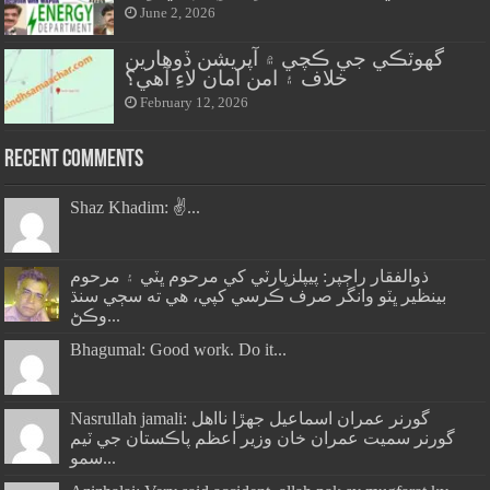
June 2, 2026
گهوٽڪي جي ڪچي ۾ آپريشن ڏوهارين
خلاف ۽ امن امان لاءِ آهي؟
February 12, 2026
Recent Comments
Shaz Khadim: ✌️...
ذوالفقار راڄپر: پيپلزپارٽي کي مرحوم ڀٽي ۽ مرحوم
بينظير ڀٽو وانگر صرف ڪرسي کپي، هي ته سڄي سنڌ
وڪڻ...
Bhagumal: Good work. Do it...
Nasrullah jamali: گورنر عمران اسماعيل جھڙا نااهل
گورنر سميت عمران خان وزير اعظم پاڪستان جي ٽيم
سمو...