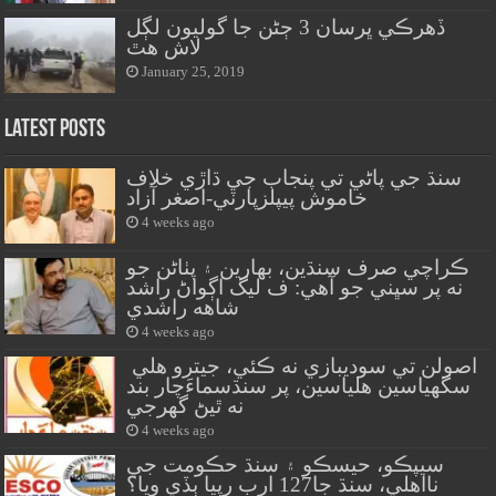
ڏهرڪي ڀرسان 3 ڄڻن جا گوليون لڳل
لاش هٿ
January 25, 2019
Latest Posts
سنڌ جي پاڻي تي پنجاب جي ڌاڙي خلاف
خاموش پيپلزپارٽي-اصغر آزاد
4 weeks ago
ڪراچي صرف سنڌين، بهارين ۽ پٺاڻن جو
نه پر سڀني جو آهي: ف ليگ اڳواڻ راشد
شاهه راشدي
4 weeks ago
اصولن تي سوديبازي نه ڪئي، جيترو هلي
سگهياسين هلياسين، پر سنڌسماءَچار بند
نه ٿيڻ گهرجي
4 weeks ago
سيپڪو، حيسڪو ۽ سنڌ حڪومت جي
نااهلي، سنڌ جا127 ارب رپيا ٻڏي ويا؟