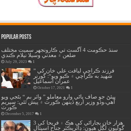
Popular Posts
سنڌ حڪومت 4 آگسٽ تي ڪارونجهر سميت مختلف
ضلعن ۾ معدني وسيلا نيلام ڪندي
July 29, 2023
1
” فرزند ڪراچي لياقت علي خان کي
شهيد به ڪراچي ۾ ڪيو ويو“: گورنر
عمران اسماعيل
October 17, 2021
1
پيئڻ جو صاف پاڻي وارو معاملو ” واٽر بم “ بڻجي ويو
آهي،وڏو وزير اربع ڏينهن ڪورٽ ۾ پيش ٿئي: سپريم
ڪورٽ
December 5, 2017
1
هزار خان بجاراڻي کي هڪ ۽ فريحا کي 3
گوليون لڳل هيون: ڊائريڪٽر جناح اسپتال