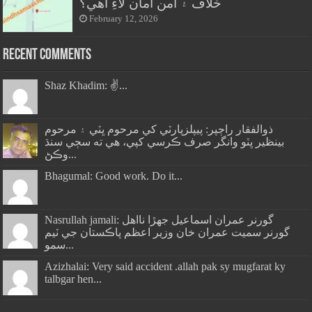
خلاف ۽ امن امان لاءِ آهي؟
February 12, 2026
Recent Comments
Shaz Khadim: ✌️...
ذوالفقار راڄپر: پيپلزپارٽي کي مرحوم ڀٽي ۽ مرحوم
بينظير ڀٽو وانگر صرف ڪرسي کپي، هي ته سڄي سنڌ
وڪڻ...
Bhagumal: Good work. Do it...
Nasrullah jamali: گورنر عمران اسماعيل جھڙا نااهل
گورنر سميت عمران خان وزير اعظم پاڪستان جي ٽيم
سمو...
Azizhalai: Very said accident .allah pak sy mugfarat ky
talbgar hen...