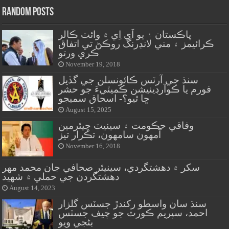
Random Posts
پاڪستان ۽ يو اَي اِي ۾ وائٽ ڪالر
ڪرائيمز ۽ مني لانڊرنگ روڪڻ تي اتفاق
ڪري ورتو
November 19, 2018
سنڌ جي آرٽس ڪائونسلن جي گڏيل
فورم يا ڪوآرڊينيشن ڪميٽيءَ جو حشر
ڇا ٿيو؟- اسحاق سميجو
August 15, 2025
وفاقي حڪومت ۽ سينيٽ چيئرمين
آمهون سامهون، تڪرار تيز
November 16, 2018
سکر ۾ دهشتگردي، سينيئر صحافي جان محمد مهر
دهشتگردن جي حملي ۾ شهيد
August 14, 2023
سنڌ سان واسطو رکندڙ جسٽس گلزار
احمد، سپريم ڪورٽ جو چيف جسٽس
بڻجي ويو