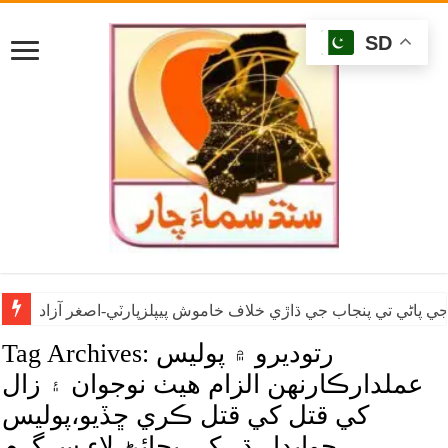
SD
ي پاڻي تي پنجاب جي ڌاڙي خلاف خاموش پيپلزپارٽي-اصغر آزاد
رتوديرو ۾ پوليس
Tag Archives:
عملدارڪارنهن الزام هيٺ نوجوان ۽ زال
کي قتل کي قتل ڪري ڇڏيو،پوليس
جوابدار ڌر کي بچائڻ لاءِ سرگرم