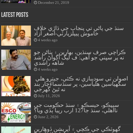
December 21, 2019
Latest Posts
سنڌ جي پاڻي تي پنجاب جي ڌاڙي خلاف
خاموش پيپلزپارٽي-اصغر آزاد
4 weeks ago
ڪراچي صرف سنڌين، بهارين ۽ پٺاڻن جو
نه پر سڀني جو آهي: ف ليگ اڳواڻ راشد
شاهه راشدي
4 weeks ago
اصولن تي سوديبازي نه ڪئي، جيترو هلي
سگهياسين هلياسين، پر سنڌسماءَچار بند
نه ٿيڻ گهرجي
July 11, 2026
سيپڪو، حيسڪو ۽ سنڌ حڪومت جي
نااهلي، سنڌ جا127 ارب رپيا ٻڏي ويا؟
June 2, 2026
گهوٽڪي جي ڪچي ۾ آپريشن ڏوهارين