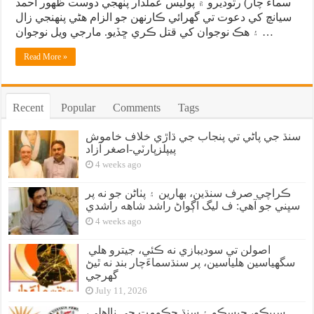
سماءَ چار) رتوديرو ۾ پوليس عملدار پنهجي دوست ظهور احمد
سيانچ کي دعوت تي گهرائي ڪارنهن جو الزام هڻي پنهنجي زال
۽ هڪ نوجوان کي قتل ڪري ڇڏيو. مارجي ويل نوجوان …
Read More »
Recent
Popular
Comments
Tags
سنڌ جي پاڻي تي پنجاب جي ڌاڙي خلاف خاموش
پيپلزپارٽي-اصغر آزاد
4 weeks ago
ڪراچي صرف سنڌين، بهارين ۽ پٺاڻن جو نه پر
سڀني جو آهي: ف ليگ اڳواڻ راشد شاهه راشدي
4 weeks ago
اصولن تي سوديبازي نه ڪئي، جيترو هلي
سگهياسين هلياسين، پر سنڌسماءَچار بند نه ٿيڻ
گهرجي
July 11, 2026
سيپڪو، حيسڪو ۽ سنڌ حڪومت جي نااهلي،