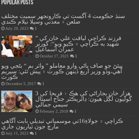
Popular Posts
سنڌ حڪومت 4 آگسٽ تي ڪارونجهر سميت مختلف
ضلعن ۾ معدني وسيلا نيلام ڪندي
July 29, 2023
1
” فرزند ڪراچي لياقت علي خان کي
شهيد به ڪراچي ۾ ڪيو ويو“: گورنر
عمران اسماعيل
October 17, 2021
1
پيئڻ جو صاف پاڻي وارو معاملو ” واٽر بم “ بڻجي ويو
آهي،وڏو وزير اربع ڏينهن ڪورٽ ۾ پيش ٿئي: سپريم
ڪورٽ
December 5, 2017
1
هزار خان بجاراڻي کي هڪ ۽ فريحا کي 3
گوليون لڳل هيون: ڊائريڪٽر جناح اسپتال
سيمي جمالي
February 2, 2018
1
ڪراچي ۾ جولاءِ16تي موسمياتي تبديلي بابت آگاهي
مارچ جون تياريون جاري
July 11, 2023
1