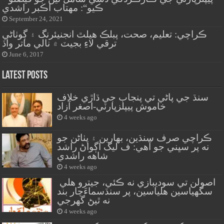
ڪيو“: مهتاب اڪبر راشدي
September 24, 2021
ڪراچي: تعليم، صحت، پبلڪ هيلٿ انجنيئرنگ ۽ ڳوٺاڻي
ترقي لاءِ بجيٽ ۾ نالي ماتر واڌ
June 6, 2017
Latest Posts
سنڌ جي پاڻي تي پنجاب جي ڌاڙي خلاف
خاموش پيپلزپارٽي-اصغر آزاد
4 weeks ago
ڪراچي صرف سنڌين، بهارين ۽ پٺاڻن جو
نه پر سڀني جو آهي: ف ليگ اڳواڻ راشد
شاهه راشدي
4 weeks ago
اصولن تي سوديبازي نه ڪئي، جيترو هلي
سگهياسين هلياسين، پر سنڌسماءَچار بند
نه ٿيڻ گهرجي
4 weeks ago