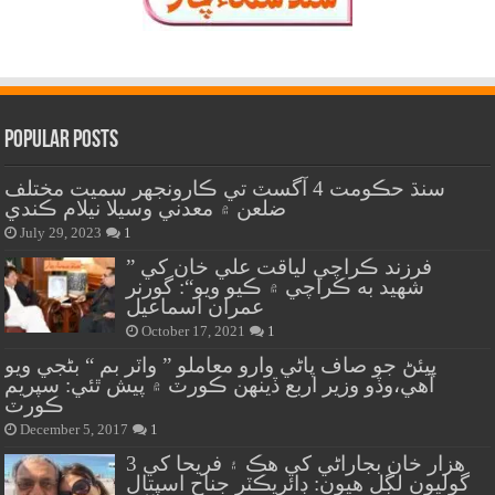
Popular Posts
سنڌ حڪومت 4 آگسٽ تي ڪارونجهر سميت مختلف
ضلعن ۾ معدني وسيلا نيلام ڪندي
July 29, 2023
1
” فرزند ڪراچي لياقت علي خان کي
شهيد به ڪراچي ۾ ڪيو ويو“: گورنر
عمران اسماعيل
October 17, 2021
1
پيئڻ جو صاف پاڻي وارو معاملو ” واٽر بم “ بڻجي ويو
آهي،وڏو وزير اربع ڏينهن ڪورٽ ۾ پيش ٿئي: سپريم
ڪورٽ
December 5, 2017
1
هزار خان بجاراڻي کي هڪ ۽ فريحا کي 3
گوليون لڳل هيون: ڊائريڪٽر جناح اسپتال