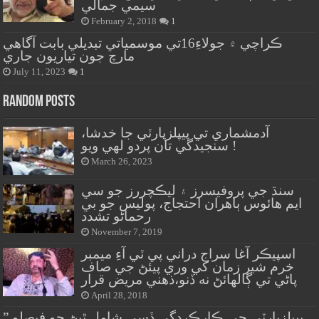
سيمي جمالي
February 2, 2018
1
ڪراچي ۾ جولاءِ16تي موسمياتي تبديلي بابت آگاهي
مارچ جون تياريون جاري
July 11, 2023
1
Random Posts
آدمشماري تي پيپلزپارٽي جا خدشا،
سنجيدگي تان پردو لهي ويو !
March 26, 2023
سنڌ جي پروفيسرز ۽ ليڪچررز جو سي
ايم هائوس ٻاهران احتجاج، پوليس جو بي
رحماڻو تشدد
November 7, 2019
اسپيڪر آغا سراج دراني پي ٽي آءِ ميمبر
خرم شير زمان کي وري پيئڻ جي صاف
پاڻي تي ڳالهائڻ نه ڏنو،ذهني مريض قرار
April 28, 2018
” پيپلزپارٽي جي ڪارڪردگي ڏسي شامل ٿيڻ جو فيصلو