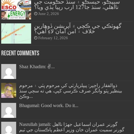
سيپڪو، حيسڪو ۽ سنڌ حڪومت جي
نااهلي، سنڌ جا127 ارب رپيا ٻڏي ويا؟
June 2, 2026
گهوٽڪي جي ڪچي ۾ آپريشن ڏوهارين
خلاف ۽ امن امان لاءِ آهي؟
February 12, 2026
Recent Comments
Shaz Khadim: ✌️...
ذوالفقار راڄپر: پيپلزپارٽي کي مرحوم ڀٽي ۽ مرحوم
بينظير ڀٽو وانگر صرف ڪرسي کپي، هي ته سڄي سنڌ
وڪڻ...
Bhagumal: Good work. Do it...
Nasrullah jamali: گورنر عمران اسماعيل جھڙا نااهل
گورنر سميت عمران خان وزير اعظم پاڪستان جي ٽيم