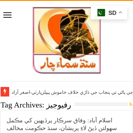
SD
ي پاڻي تي پنجاب جي ڌاڙي خلاف خاموش پيپلزپارٽي-اصغر آزاد
رفيوجيز
Tag Archives:
اسلام آباد: وفاق سرڪار پرڏيهين کي مڪمل
سهولتن ڏيڻ لاءِ پريشان، سنڌ حڪومت مخالف