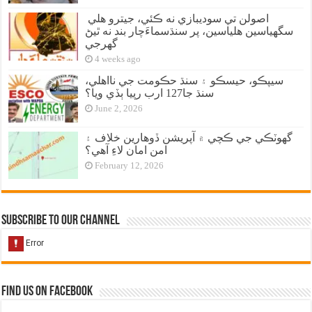
اصولن تي سوديبازي نه ڪئي، جيترو هلي
سگهياسين هلياسين، پر سنڌسماءَچار بند نه ٿيڻ
گهرجي
4 weeks ago
سيپڪو، حيسڪو ۽ سنڌ حڪومت جي نااهلي،
سنڌ جا127 ارب رپيا ٻڏي ويا؟
June 2, 2026
گهوٽڪي جي ڪچي ۾ آپريشن ڏوهارين خلاف ۽
امن امان لاءِ آهي؟
February 12, 2026
Subscribe to our Channel
Find us on Facebook