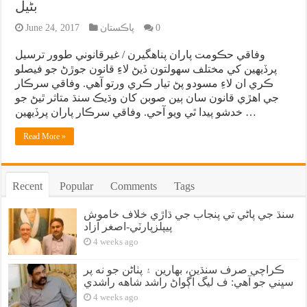
بڻيل
0
پاڪستان
June 24, 2017
وفاقي حڪومت پاران پناهگيرن / غيرقانوني طوور ترسيل
پرڏيهين کي مختلف سهولتون ڏيڻ لاءِ قانون جوڙڻ جو فيصلو
ڪري ان لاءِ مسودو پڻ تيار ڪري ورتو آهي. وفاقي سرڪار
جي اهڙي قانون سان ٻين صوبن کان وڌيڪ سنڌ متاثر ٿيڻ جو
خدشو پيدا ٿي ويو آحي. وفاقي سرڪار پاران پرڏيهين …
Read More »
Recent
Popular
Comments
Tags
سنڌ جي پاڻي تي پنجاب جي ڌاڙي خلاف خاموش
پيپلزپارٽي-اصغر آزاد
4 weeks ago
ڪراچي صرف سنڌين، بهارين ۽ پٺاڻن جو نه پر
سڀني جو آهي: ف ليگ اڳواڻ راشد شاهه راشدي
4 weeks ago