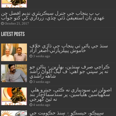
پ پ پنجاب جي جنرل سيڪريٽري نديم افضل چن
عهدي تان استعيفيٰ ڏئي ڇڏي، زرداري کي کتو جواب
October 21, 2017
Latest Posts
سنڌ جي پاڻي تي پنجاب جي ڌاڙي خلاف
خاموش پيپلزپارٽي-اصغر آزاد
3 weeks ago
ڪراچي صرف سنڌين، بهارين ۽ پٺاڻن جو
نه پر سڀني جو آهي: ف ليگ اڳواڻ راشد
شاهه راشدي
3 weeks ago
اصولن تي سوديبازي نه ڪئي، جيترو هلي
سگهياسين هلياسين، پر سنڌسماءَچار بند
نه ٿيڻ گهرجي
4 weeks ago
سيپڪو، حيسڪو ۽ سنڌ حڪومت جي