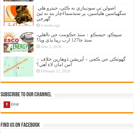
اصولن تي سوديبازي نه ڪئي، جيترو هلي
سگهياسين هلياسين، پر سنڌسماءَچار بند نه ٿيڻ
گهرجي
4 weeks ago
سيپڪو، حيسڪو ۽ سنڌ حڪومت جي نااهلي،
سنڌ جا127 ارب رپيا ٻڏي ويا؟
June 2, 2026
گهوٽڪي جي ڪچي ۾ آپريشن ڏوهارين خلاف ۽
امن امان لاءِ آهي؟
February 12, 2026
Subscribe to our Channel
Find us on Facebook