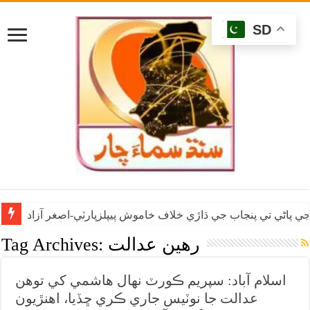
SD
ي پاڻي تي پنجاب جي ڌاڙي خلاف خاموش پيپلزپارٽي-اصغر آزاد
رهين عدالت
Tag Archives:
اسلام آباد: سپريم ڪورٽ نهال هاشمي کي توهن
عدالت جا نوٽيس جاري ڪري ڇڏيا، اهنڙيون