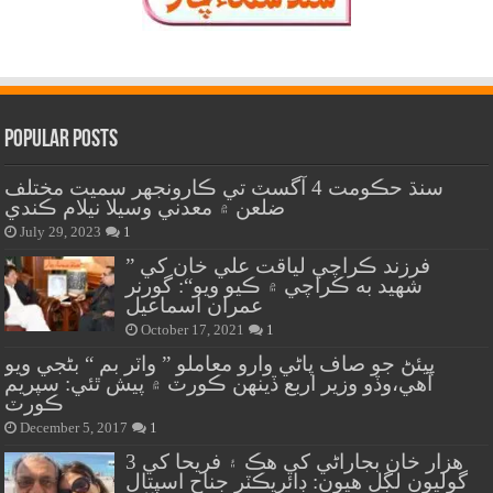
Popular Posts
سنڌ حڪومت 4 آگسٽ تي ڪارونجهر سميت مختلف
ضلعن ۾ معدني وسيلا نيلام ڪندي
July 29, 2023
1
” فرزند ڪراچي لياقت علي خان کي
شهيد به ڪراچي ۾ ڪيو ويو“: گورنر
عمران اسماعيل
October 17, 2021
1
پيئڻ جو صاف پاڻي وارو معاملو ” واٽر بم “ بڻجي ويو
آهي،وڏو وزير اربع ڏينهن ڪورٽ ۾ پيش ٿئي: سپريم
ڪورٽ
December 5, 2017
1
هزار خان بجاراڻي کي هڪ ۽ فريحا کي 3
گوليون لڳل هيون: ڊائريڪٽر جناح اسپتال