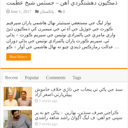
ڌمڪيون دهشتگردي آهن – جسٽس شيخ عظمت
0
پاڪستان
June 1, 2017
نواز ليگ جي مستعفي سينٽيٽر نهال هاشمي پاران سپرفيم
ڪورٽ جي جوڙيل جي آءِ ٽي جي ميمبرن کي ڌمڪيون ڏيڻ
واري مامري جي پاڻمرادي نوٽيس جي سپريم ڪورٽ ۾ ٻڌڻي
ٿي. سپريم ڪورٽ پاران پاڻمرادي نوٽيس جي ٻڌڻي دوران
عدالت رمارڪس ڏيندي چيو ته نهال هاشمي جي آواز ۾ ڪو …
Read More »
Recent
Popular
Comments
Tags
سنڌ جي پاڻي تي پنجاب جي ڌاڙي خلاف خاموش
پيپلزپارٽي-اصغر آزاد
3 weeks ago
ڪراچي صرف سنڌين، بهارين ۽ پٺاڻن جو نه پر
سڀني جو آهي: ف ليگ اڳواڻ راشد شاهه راشدي
3 weeks ago