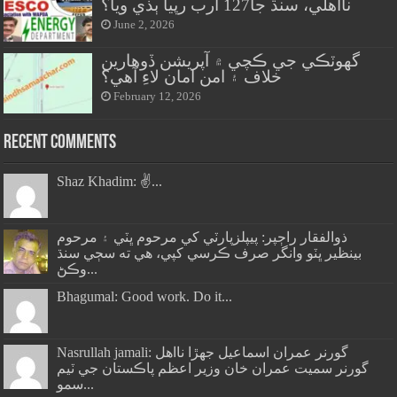
نااهلي، سنڌ جا127 ارب رپيا ٻڏي ويا؟
June 2, 2026
گهوٽڪي جي ڪچي ۾ آپريشن ڏوهارين
خلاف ۽ امن امان لاءِ آهي؟
February 12, 2026
Recent Comments
Shaz Khadim: ✌️...
ذوالفقار راڄپر: پيپلزپارٽي کي مرحوم ڀٽي ۽ مرحوم
بينظير ڀٽو وانگر صرف ڪرسي کپي، هي ته سڄي سنڌ
وڪڻ...
Bhagumal: Good work. Do it...
Nasrullah jamali: گورنر عمران اسماعيل جھڙا نااهل
گورنر سميت عمران خان وزير اعظم پاڪستان جي ٽيم
سمو...