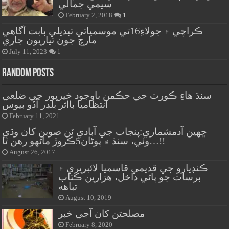
سيمي جمالي
February 2, 2018
1
ڪراچي ۾ جولاءِ16تي موسمياتي تبديلي بابت آگاهي
مارچ جون تياريون جاري
July 11, 2023
1
Random Posts
سنڌ هاءِ ڪورٽ جي حڪمن باوجود خيرپور جي ضلعي
انتظاميا بااثر بلڊر آڏو بيوس
February 11, 2021
ڇهين آدمشماري:پنجاب جي آبادي ٽن صوبن کان وڌي
وئي، سنڌ ۾ پوڻان5ڪروڙ ماڻهو رهن ٿا…!!
August 26, 2017
ڪنڊيارو جي قديمي قاسميا لائبريري ۾
برسات جو پاڻي داخل، هزارين ڪتاب
تباهه
August 10, 2019
مصلحتن کان آجي خبر
February 8, 2020