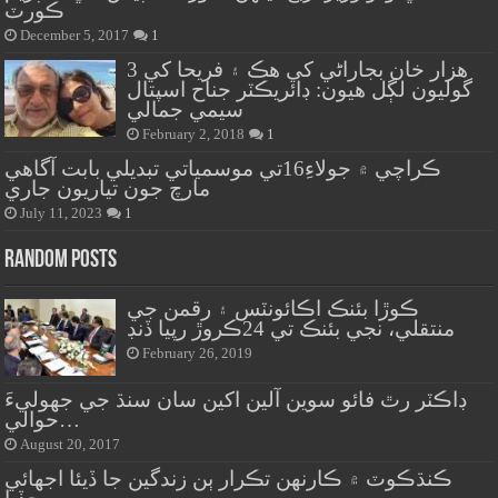
ڪورٽ
December 5, 2017
1
هزار خان بجاراڻي کي هڪ ۽ فريحا کي 3
گوليون لڳل هيون: ڊائريڪٽر جناح اسپتال
سيمي جمالي
February 2, 2018
1
ڪراچي ۾ جولاءِ16تي موسمياتي تبديلي بابت آگاهي
مارچ جون تياريون جاري
July 11, 2023
1
Random Posts
ڪوڙا بئنڪ اڪائونٽس ۽ رقمن جي
منتقلي، نجي بئنڪ تي 24ڪروڙ رپيا ڏنڊ
February 26, 2019
ڊاڪٽر رٿ فائو سوين آلين اکين سان سنڌ جي جهوليءَ
حوالي…
August 20, 2017
ڪنڌڪوٽ ۾ ڪارنهن تڪرار ٻن زندگين جا ڏيئا اجهائي