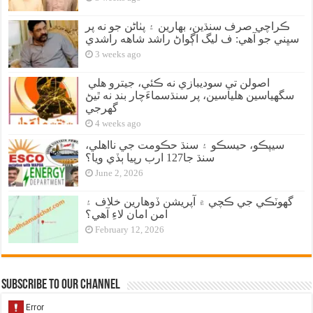
ڪراچي صرف سنڌين، بهارين ۽ پٺاڻن جو نه پر
سڀني جو آهي: ف ليگ اڳواڻ راشد شاهه راشدي
3 weeks ago
اصولن تي سوديبازي نه ڪئي، جيترو هلي
سگهياسين هلياسين، پر سنڌسماءَچار بند نه ٿيڻ
گهرجي
4 weeks ago
سيپڪو، حيسڪو ۽ سنڌ حڪومت جي نااهلي،
سنڌ جا127 ارب رپيا ٻڏي ويا؟
June 2, 2026
گهوٽڪي جي ڪچي ۾ آپريشن ڏوهارين خلاف ۽
امن امان لاءِ آهي؟
February 12, 2026
Subscribe to our Channel