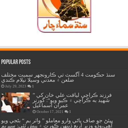
Popular Posts
سنڌ حڪومت 4 آگسٽ تي ڪارونجهر سميت مختلف
ضلعن ۾ معدني وسيلا نيلام ڪندي
July 29, 2023
1
” فرزند ڪراچي لياقت علي خان کي
شهيد به ڪراچي ۾ ڪيو ويو“: گورنر
عمران اسماعيل
October 17, 2021
1
پيئڻ جو صاف پاڻي وارو معاملو ” واٽر بم “ بڻجي ويو
آهي،وڏو وزير اربع ڏينهن ڪورٽ ۾ پيش ٿئي: سپريم