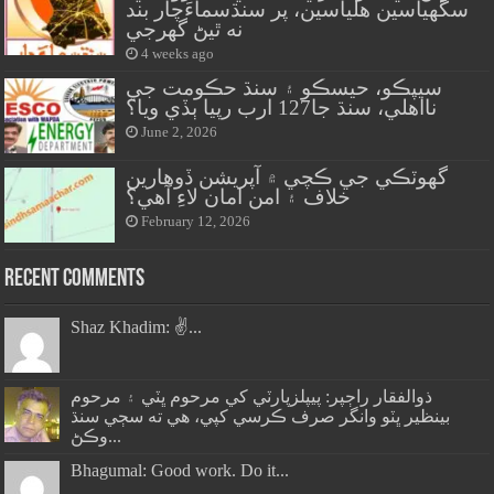
سگهياسين هلياسين، پر سنڌسماءَچار بند
نه ٿيڻ گهرجي
4 weeks ago
سيپڪو، حيسڪو ۽ سنڌ حڪومت جي
نااهلي، سنڌ جا127 ارب رپيا ٻڏي ويا؟
June 2, 2026
گهوٽڪي جي ڪچي ۾ آپريشن ڏوهارين
خلاف ۽ امن امان لاءِ آهي؟
February 12, 2026
Recent Comments
Shaz Khadim: ✌️...
ذوالفقار راڄپر: پيپلزپارٽي کي مرحوم ڀٽي ۽ مرحوم
بينظير ڀٽو وانگر صرف ڪرسي کپي، هي ته سڄي سنڌ
وڪڻ...
Bhagumal: Good work. Do it...