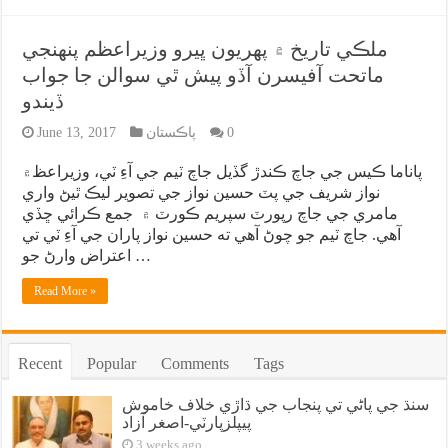
ملڪي تاريخ ۾ پهريون ڀيرو وزيراعظم پنهنجي
ماتحت آفيسرن آڏو پيش ٿي سوالن جا جواب
ڏيندو
0
پاڪستان
June 13, 2017
پاناما ڪيس جي جاچ ڪندڙ گڏيل جاچ ٽيم جي آءِ ٽي، وزيراعظ۾
نواز شريف جي پٽ حسين نواز جي تصوير ليڪ ٿيڻ واري
مامري جي جاچ رپورٽ سپريم ڪورٽ ۾ جمع ڪرائي ڇڏي
آهي. جاچ ٽيم جو چوڻ آهي ته حسين نواز پاران جي آءِ ٽي تي
اعتراض وارڻ جو …
Read More »
Recent
Popular
Comments
Tags
سنڌ جي پاڻي تي پنجاب جي ڌاڙي خلاف خاموش
پيپلزپارٽي-اصغر آزاد
3 weeks ago