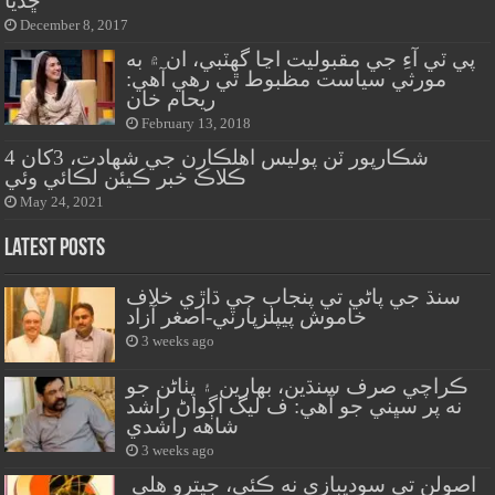
ڇڏيا
December 8, 2017
پي ٽي آءِ جي مقبوليت اڃا گهٽبي، ان ۾ به
مورثي سياست مظبوط ٿي رهي آهي:
ريحام خان
February 13, 2018
شڪارپور ٽن پوليس اهلڪارن جي شهادت، 3کان 4
ڪلاڪ خبر ڪيئن لڪائي وئي
May 24, 2021
Latest Posts
سنڌ جي پاڻي تي پنجاب جي ڌاڙي خلاف
خاموش پيپلزپارٽي-اصغر آزاد
3 weeks ago
ڪراچي صرف سنڌين، بهارين ۽ پٺاڻن جو
نه پر سڀني جو آهي: ف ليگ اڳواڻ راشد
شاهه راشدي
3 weeks ago
اصولن تي سوديبازي نه ڪئي، جيترو هلي