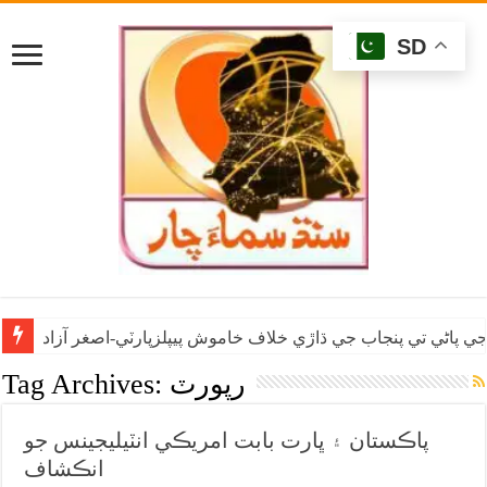
SD
ي پاڻي تي پنجاب جي ڌاڙي خلاف خاموش پيپلزپارٽي-اصغر آزاد
رپورٽ
Tag Archives:
پاڪستان ۽ ڀارت بابت امريڪي انٽيليجينس جو
انڪشاف