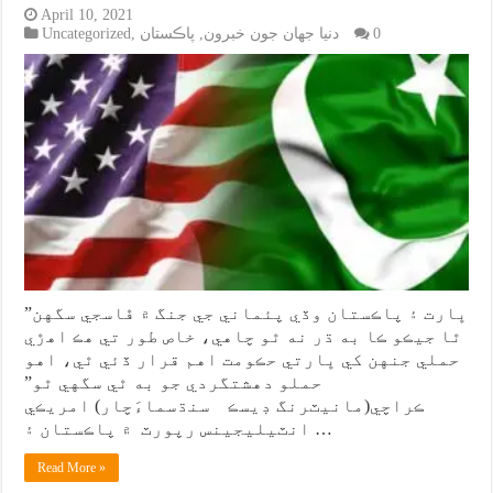
April 10, 2021
0
دنيا جهان جون خبرون
,
پاڪستان
,
Uncategorized
”ڀارت ۽ پاڪستان وڏي پئماني جي جنگ ۾ ڦاسجي سگهن
ٿا جيڪو ڪا به ڌر نه ٿو چاهي، خاص طور تي هڪ اهڙي
حملي جنهن کي ڀارتي حڪومت اهم قرار ڏئي ٿي، اهو
حملو دهشتگردي جو به ٿي سگهي ٿو”
ڪراچي(مانيٽرنگ ڊيسڪ سنڌسماءَچار) امريڪي
انٽيليجينس رپورٽ ۾ پاڪستان ۽ …
Read More »