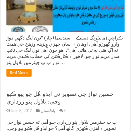
ڪراچي (مانيٽرنگ ڊيسڪ سنڌسماءَچار) ”نون ليگ ڊگهي ڊوڙ
وارو گهوڙو آهي، اوهان ۾ اسان جهڙي ويڙهه وڙهڻ جي همٿ
نه اڳ هئي نه ئي هاڻي آهي”، اهو چوڻ آهي نون ليگ جي نائب
صدر مريم نواز جو، لاهور ۾ ڪارڪنن کي خطاب ڪندي مريم
نواز پ پ چيئرمين بلاول ڀٽو …
Read More »
حسين نواز جي تصوير تي ايڏو هُل ڇو پيو ڪيو
وڃي: بلاول ڀٽو زرداري
0
پاڪستان
June 8, 2017
پ پ چيئرمين بلاول ڀٽو زرداري چيو آهي ته حسين نواز جي
تصوير ۾ اهڙي ڪهڙي ڳالھ آهي؟ جو ايڏو هُل ڪيو پيو وڃي،