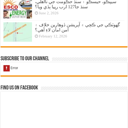
سيپڪو، حيسڪو ۽ سنڌ حڪومت جي نااهلي،
سنڌ جا127 ارب رپيا ٻڏي ويا؟
June 2, 2026
گهوٽڪي جي ڪچي ۾ آپريشن ڏوهارين خلاف ۽
امن امان لاءِ آهي؟
February 12, 2026
Subscribe to our Channel
Find us on Facebook