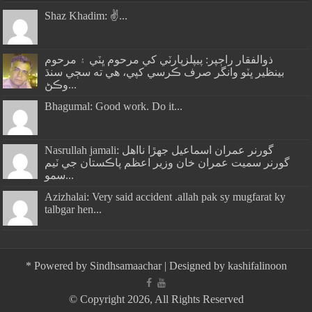
Shaz Khadim: ✌️...
ذوالفقار راڄپر: پيپلزپارٽي کي مرحوم ڀٽي ۽ مرحوم
بينظير ڀٽو وانگر صرف ڪرسي کپي، هي ته سڄي سنڌ
وڪڻ...
Bhagumal: Good work. Do it...
Nasrullah jamali: گورنر عمران اسماعيل جھڙا نااهل
گورنر سميت عمران خان وزير اعظم پاڪستان جي ٽيم
سمو...
Azizhalai: Very said accident .allah pak sy mugfarat ky
talbgar hen...
*
Powered by
Sindhsamaachar
| Designed by
kashifalinoon
© Copyright 2026, All Rights Reserved