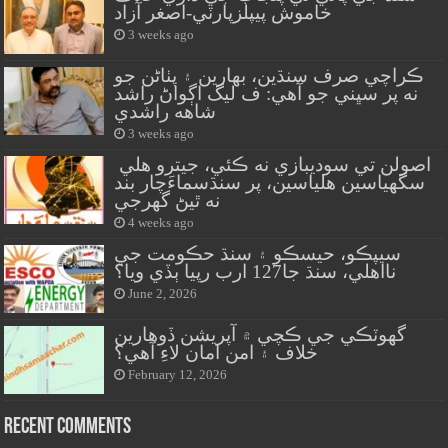
خاموش پيپلزپارٽي-اصغر آزاد
3 weeks ago
ڪراچي صرف سنڌين، بهارين ۽ پٺاڻن جو
نه پر سڀني جو آهي: ف ليگ اڳواڻ راشد
شاهه راشدي
3 weeks ago
اصولن تي سوديبازي نه ڪئي، جيترو هلي
سگهياسين هلياسين، پر سنڌسماءَچار بند
نه ٿيڻ گهرجي
4 weeks ago
سيپڪو، حيسڪو ۽ سنڌ حڪومت جي
نااهلي، سنڌ جا127 ارب رپيا ٻڏي ويا؟
June 2, 2026
گهوٽڪي جي ڪچي ۾ آپريشن ڏوهارين
خلاف ۽ امن امان لاءِ آهي؟
February 12, 2026
Recent Comments