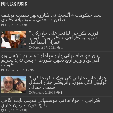
Popular Posts
سنڌ حڪومت 4 آگسٽ تي ڪارونجهر سميت مختلف
ضلعن ۾ معدني وسيلا نيلام ڪندي
July 29, 2023
1
” فرزند ڪراچي لياقت علي خان کي
شهيد به ڪراچي ۾ ڪيو ويو“: گورنر
عمران اسماعيل
October 17, 2021
1
پيئڻ جو صاف پاڻي وارو معاملو ” واٽر بم “ بڻجي ويو
آهي،وڏو وزير اربع ڏينهن ڪورٽ ۾ پيش ٿئي: سپريم
ڪورٽ
December 5, 2017
1
هزار خان بجاراڻي کي هڪ ۽ فريحا کي 3
گوليون لڳل هيون: ڊائريڪٽر جناح اسپتال
سيمي جمالي
February 2, 2018
1
ڪراچي ۾ جولاءِ16تي موسمياتي تبديلي بابت آگاهي
مارچ جون تياريون جاري
July 11, 2023
1