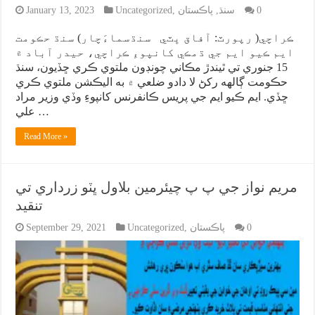
0
سنڌ
,
پاڪستان
,
Uncategorized
January 13, 2023
ڪراچي( رپورٽ: آفاق ڀٽي سنڌسماءَچار) سنڌ حڪومت
ايم ڪيو ايم جي ڌمڪي کانپوءِ ڪراچي، حيدر آباد ۾
15 جنوري تي ٿيندڙ مڪاني چونڊون ملتوي ڪري ڇڏيون، سنڌ
حڪومت ڳالهه رکڻ لا دادو ضلعي ۾ به اليڪشن ملتوي ڪري
ڇڏي. ايم ڪيو ايم جي پريس ڪانفرنس کانپوءِ وڏي وزير مراد
علي …
Read More »
مريم نواز جي پ پ چيئرمين بلاول ڀٽو زرداري تي
تنقيد
0
پاڪستان
,
Uncategorized
September 29, 2021