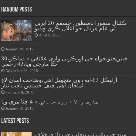
Random Posts
ڪئنال سمورا نامنظور، جسقم 20 اپريل
تي عام هڙتال جو اعلان ڪري ڇڏيو
April 8, 2025
January 29, 2017
خيبرپختونخواه جي اورڪزئي واري علائقي ۾ ڌماڪو،30
ڄڻا مارجي ويا،42 زخمي
November 23, 2018
آرٽيڪل 62-ايف ون منجهيل آهي،وضاحت اسان لاءِ
امتحان آهي:چيف جسٽس ثاقب نثار
February 9, 2018
عارف والا ۾ روڊ حادثي ۾ 4 ڄڻا مري ويا
January 18, 2017
Latest Posts
سنڌ جي پاڻي تي پنجاب جي ڌاڙي خلاف