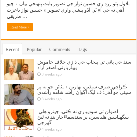
بلاول ڀٽو زرداري حسين نواز جي تصوير بابت پنهنجي بيان ۾ چيو
آهي ته جي آءِ ٽي آڏو پيشي واري تصوير ۾ حسين نواز باعزت
طريقي …
Read More »
Recent
Popular
Comments
Tags
سنڌ جي پاڻي تي پنجاب جي ڌاڙي خلاف خاموش
پيپلزپارٽي-اصغر آزاد
3 weeks ago
ڪراچي صرف سنڌين، بهارين ۽ پٺاڻن جو نه پر
سڀني جو آهي: ف ليگ اڳواڻ راشد شاهه راشدي
3 weeks ago
اصولن تي سوديبازي نه ڪئي، جيترو هلي
سگهياسين هلياسين، پر سنڌسماءَچار بند نه ٿيڻ
گهرجي
4 weeks ago