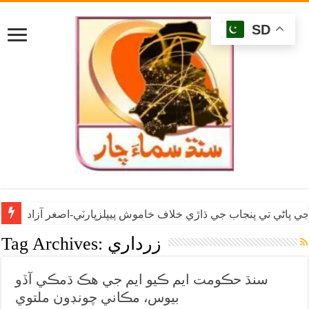
SD
ي پاڻي تي پنجاب جي ڌاڙي خلاف خاموش پيپلزپارٽي-اصغر آزاد
زرداري
Tag Archives:
سنڌ حڪومت ايم ڪيو ايم جي هڪ ڌمڪي آڏو
بيوس، مڪاني چونڊون ملتوي