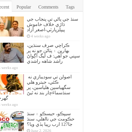
ecent
Popular
Comments
Tags
سنڌ جي پاڻي تي پنجاب جي
ڌاڙي خلاف خاموش
پيپلزپارٽي-اصغر آزاد
4 weeks ago
ڪراچي صرف سنڌين،
بهارين ۽ پٺاڻن جو نه پر
سڀني جو آهي: ف ليگ اڳواڻ
راشد شاهه راشدي
4 weeks ago
اصولن تي سوديبازي نه
ڪئي، جيترو هلي
سگهياسين هلياسين، پر
سنڌسماءَچار بند نه ٿيڻ
گهر
4 weeks ago
سيپڪو، حيسڪو ۽ سنڌ
حڪومت جي نااهلي، سنڌ
جا127 ارب رپيا ٻڏي ويا؟
June 2, 2026