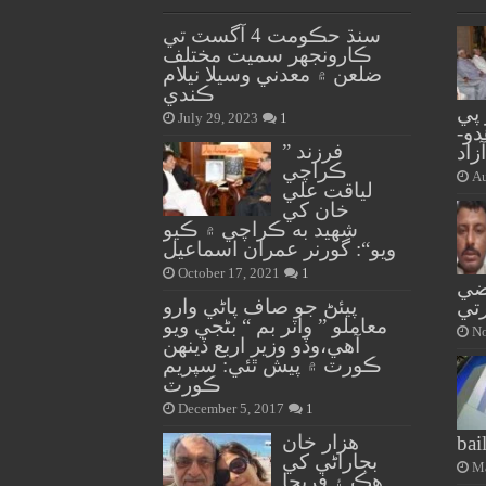
سنڌ حڪومت 4 آگسٽ تي
ڪارونجهر سميت مختلف
ضلعن ۾ معدني وسيلا نيلام
ڪندي
 پي
July 29, 2023
1
دو-
” فرزند
زاد
ڪراچي
Au
لياقت علي
خان کي
شهيد به ڪراچي ۾ ڪيو
ويو“: گورنر عمران اسماعيل
October 17, 2021
1
ضي
پيئڻ جو صاف پاڻي وارو
تي
معاملو ” واٽر بم “ بڻجي ويو
No
آهي،وڏو وزير اربع ڏينهن
ڪورٽ ۾ پيش ٿئي: سپريم
ڪورٽ
December 5, 2017
1
هزار خان
bai
بجاراڻي کي
Ma
هڪ ۽ فريحا