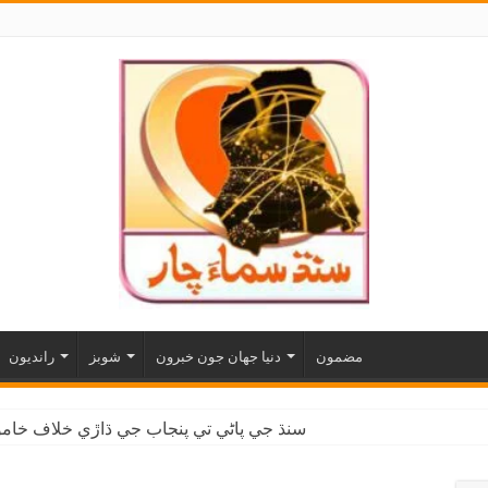
مضمون
دنيا جهان جون خبرون
شوبز
رانديون
سنڌ جي پاڻي تي پنجاب جي ڌاڙي خلاف خاموش