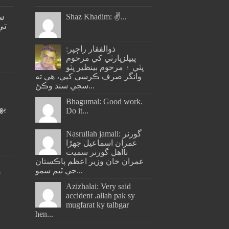
س
Shaz Khadim: ✌️...
تي
ذوالفقار راڄپر:
پيپلزپارٽي کي مرحوم
ڀٽي ۽ مرحوم بينظير ڀٽو
وانگر صرف ڪرسي کپي، هي ته
سڄي سنڌ وڪڻ...
Bhagumal: Good work.
به
Do it...
ج
Nasrullah jamali: گورنر
عمران اسماعيل جھڙا
نااهل گورنر سميت
عمران خان وزير اعظم پاڪستان
جي ٽيم سمو...
س
Azizhalai: Very said
accident .allah pak sy
mugfarat ky talbgar
hen...