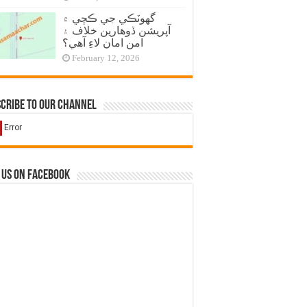
گهوٽڪي جي ڪچي ۾
آپريشن ڏوهارين خلاف ۽
امن امان لاءِ آهي؟
February 12, 2026
cribe to our Channel
 us on Facebook