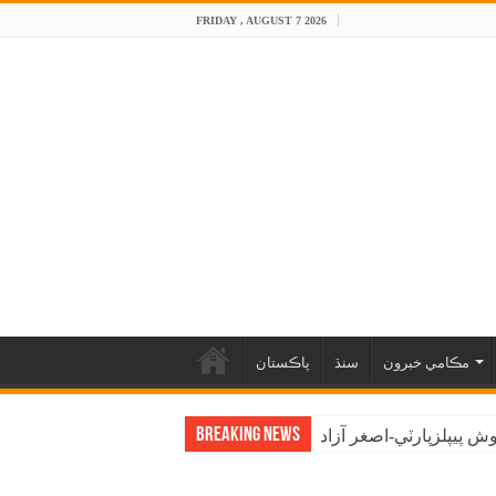
FRIDAY , AUGUST 7 2026
مڪامي خبرون
سنڌ
پاڪستان
Breaking News
 پيپلزپارٽي-اصغر آزاد