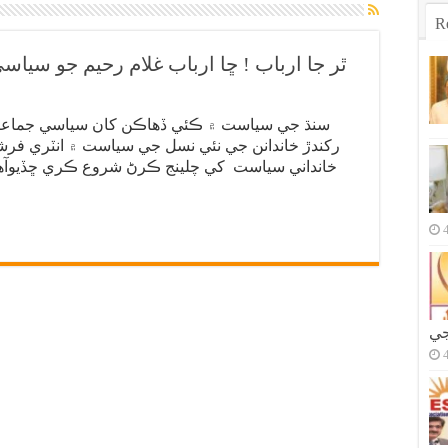
R
ٿر جا ارباب ! ڇا ارباب غلام رحيم جو سياس
سنڌ جي سياست ۾ ڪئي ڏھاڪن کان سياسي جماعتو
رکندڙ خاندانن جي نئي نسل جي سياست ۾ انٽري فرش
خانداني سياست کي چلينج ڪرڻ شروع ڪري ڇڏيوآھي.
جي