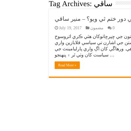
ساقي
Tag Archives:
ي دور ختم ٿي ويو؟ – منير ساقي
0
مضمون
July 19, 2017
ن جي ڇپرڇانوکان ھٽي ڪري اثروسوخ
تن جي اشارن تي سياسي قلابازين واري
 ورهاڱي کان اڳ واري پارليامينٽ جي
سياست کان وٺي ٿر ۾ پنهنجو …
Read More »