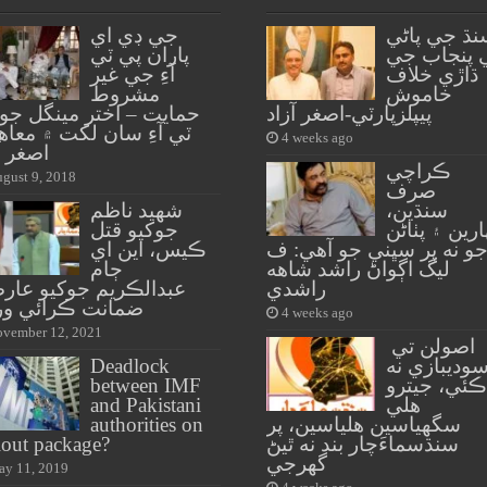
نڌ جي پاڻي
جي ڊي اي
 پنجاب جي
پاران پي ٽي
ڌاڙي خلاف
آءِ جي غير
خاموش
مشروط
پيپلزپارٽي-اصغر آزاد
حمايت – اختر مينگل جو
ٽي آءِ سان لکت ۾ معاه
4 weeks ago
اصغر آ
ڪراچي
gust 9, 2018
صرف
سنڌين،
شهيد ناظم
ارين ۽ پٺاڻن
جوکيو قتل
و نه پر سڀني جو آهي: ف
ڪيس، اين اي
ليگ اڳواڻ راشد شاهه
ڄام
راشدي
عبدالڪريم جوکيو عار
ضمانت ڪرائي ور
4 weeks ago
vember 12, 2021
اصولن تي
وديبازي نه
Deadlock
ڪئي، جيترو
between IMF
هلي
and Pakistani
سگهياسين هلياسين، پر
authorities on
سنڌسماءَچار بند نه ٿيڻ
lout package?
گهرجي
y 11, 2019