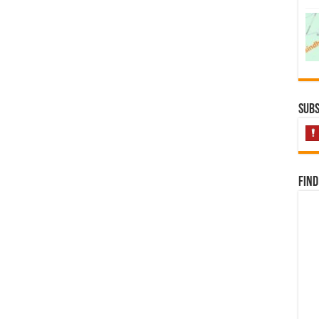
Subs
Find