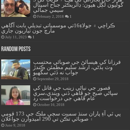
گوليون لڳل هيون: ڊائريڪٽر جناح اسپتال
سيمي جمالي
February 2, 2018
1
ڪراچي ۾ جولاءِ16تي موسمياتي تبديلي بابت آگاهي
مارچ جون تياريون جاري
July 11, 2023
1
Random Posts
فرزانا کي هيسائڻ جي صوبائي محتسب
وٽ ٻڌڻي، ارشد سليم مطمئن ڪندڙ
جواب نه ڏئي سگهيو
September 29, 2018
قصور جي نياڻي زينب جي قاتل کي
سڀاڻي صبح جو ڦاهي ڏني ويندي،سري
عام ڦاهي جي درخواست رد
October 16, 2018
پي ٽي آءِ پاران سنڌ سميت سڄي ملڪ جي 173 قومي
۽ صوبائي تڪن تي 290 اميدوارن جواعلان
June 9, 2018