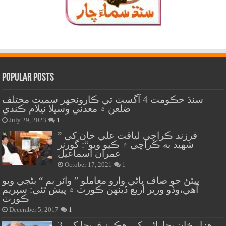
Popular Posts
سنڌ حڪومت 4 آگسٽ تي ڪارونجهر سميت مختلف
ضلعن ۾ معدني وسيلا نيلام ڪندي
July 29, 2023
1
” فرزند ڪراچي لياقت علي خان کي
شهيد به ڪراچي ۾ ڪيو ويو“: گورنر
عمران اسماعيل
October 17, 2021
1
پيئڻ جو صاف پاڻي وارو معاملو ” واٽر بم “ بڻجي ويو
آهي،وڏو وزير اربع ڏينهن ڪورٽ ۾ پيش ٿئي: سپريم
ڪورٽ
December 5, 2017
1
هزار خان بجاراڻي کي هڪ ۽ فريحا کي 3