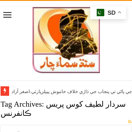
SD
ي پاڻي تي پنجاب جي ڌاڙي خلاف خاموش پيپلزپارٽي-اصغر آزاد
سردار لطيف کوس پريس
Tag Archives:
ڪانفرنس