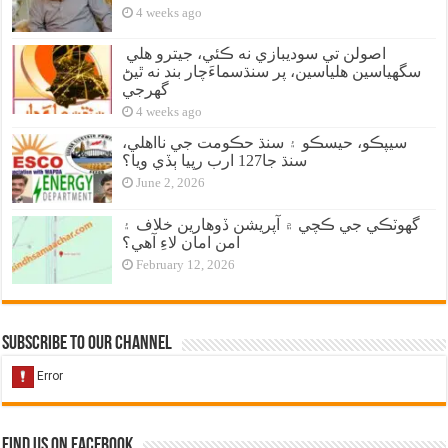
4 weeks ago
اصولن تي سوديبازي نه ڪئي، جيترو هلي
سگهياسين هلياسين، پر سنڌسماءَچار بند نه ٿيڻ
گهرجي
4 weeks ago
سيپڪو، حيسڪو ۽ سنڌ حڪومت جي نااهلي،
سنڌ جا127 ارب رپيا ٻڏي ويا؟
June 2, 2026
گهوٽڪي جي ڪچي ۾ آپريشن ڏوهارين خلاف ۽
امن امان لاءِ آهي؟
February 12, 2026
Subscribe to our Channel
Find us on Facebook