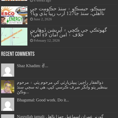
4 weeks ago
سيپڪو، حيسڪو ۽ سنڌ حڪومت جي
نااهلي، سنڌ جا127 ارب رپيا ٻڏي ويا؟
June 2, 2026
گهوٽڪي جي ڪچي ۾ آپريشن ڏوهارين
خلاف ۽ امن امان لاءِ آهي؟
February 12, 2026
Recent Comments
Shaz Khadim: ✌️...
ذوالفقار راڄپر: پيپلزپارٽي کي مرحوم ڀٽي ۽ مرحوم
بينظير ڀٽو وانگر صرف ڪرسي کپي، هي ته سڄي سنڌ
وڪڻ...
Bhagumal: Good work. Do it...
Nasrullah jamali: گورنر عمران اسماعيل جھڙا نااهل