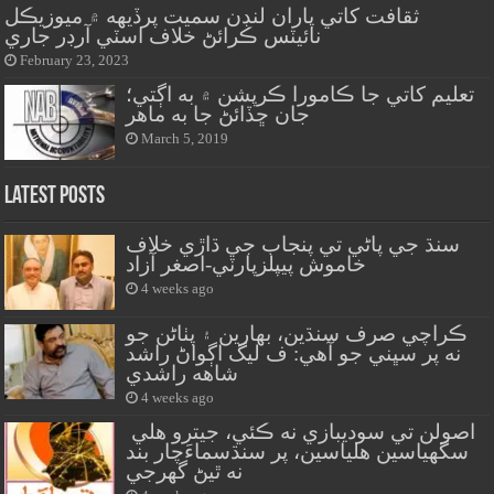
ثقافت کاتي پاران لنڊن سميت پرڏيهه ۾ ميوزيڪل
نائيٽس ڪرائڻ خلاف اسٽي آرڊر جاري
February 23, 2023
تعليم کاتي جا ڪامورا ڪرپشن ۾ به اڳتي؛
جان ڇڏائڻ جا به ماهر
March 5, 2019
Latest Posts
سنڌ جي پاڻي تي پنجاب جي ڌاڙي خلاف
خاموش پيپلزپارٽي-اصغر آزاد
4 weeks ago
ڪراچي صرف سنڌين، بهارين ۽ پٺاڻن جو
نه پر سڀني جو آهي: ف ليگ اڳواڻ راشد
شاهه راشدي
4 weeks ago
اصولن تي سوديبازي نه ڪئي، جيترو هلي
سگهياسين هلياسين، پر سنڌسماءَچار بند
نه ٿيڻ گهرجي