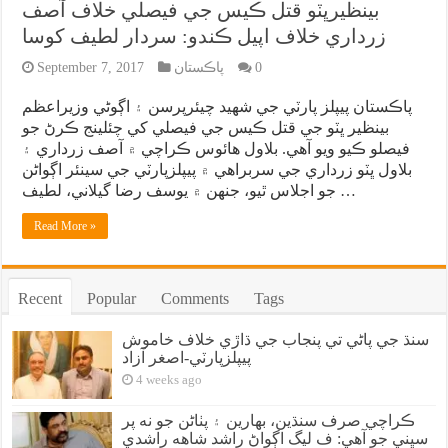
بينظيرڀٽو قتل ڪيس جي فيصلي خلاف آصف
زرداري خلاف اپيل ڪندو: سردار لطيف کوسا
0
پاڪستان
September 7, 2017
پاڪستان پيپلز پارٽي جي شهيد چيئرپرسن ۽ اڳوڻي وزيراعظم
بينظير ڀٽو جي قتل ڪيس جي فيصلي کي چئلينج ڪرڻ جو
فيصلو ڪيو ويو آهي. بلاول هائوس ڪراچي ۾ آصف زرداري ۽
بلاول ڀٽو زرداري جي سربراهي ۾ پيپلزپارٽي جي سينئر اڳواڻن
جو اجلاس ٿيو، جنهن ۾ يوسف رضا گيلاني، لطيف …
Read More »
Recent
Popular
Comments
Tags
سنڌ جي پاڻي تي پنجاب جي ڌاڙي خلاف خاموش
پيپلزپارٽي-اصغر آزاد
4 weeks ago
ڪراچي صرف سنڌين، بهارين ۽ پٺاڻن جو نه پر
سڀني جو آهي: ف ليگ اڳواڻ راشد شاهه راشدي