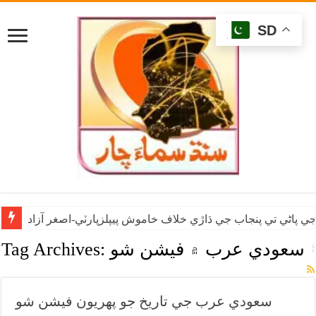
SD
ي پاڻي تي پنجاب جي ڌاڙي خلاف خاموش پيپلزپارٽي-اصغر آزاد
سعودي عرب ۾ فيشن شو
Tag Archives:
سعودي عرب جي تاريخ جو پهريون فيشن شو