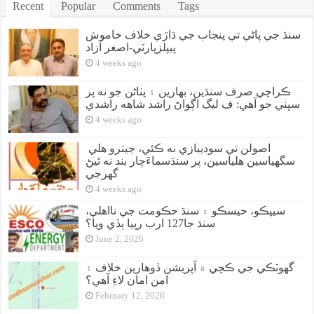
Recent
Popular
Comments
Tags
سنڌ جي پاڻي تي پنجاب جي ڌاڙي خلاف خاموش
پيپلزپارٽي-اصغر آزاد
4 weeks ago
ڪراچي صرف سنڌين، بهارين ۽ پٺاڻن جو نه پر
سڀني جو آهي: ف ليگ اڳواڻ راشد شاهه راشدي
4 weeks ago
اصولن تي سوديبازي نه ڪئي، جيترو هلي
سگهياسين هلياسين، پر سنڌسماءَچار بند نه ٿيڻ
گهرجي
4 weeks ago
سيپڪو، حيسڪو ۽ سنڌ حڪومت جي نااهلي،
سنڌ جا127 ارب رپيا ٻڏي ويا؟
June 2, 2026
گهوٽڪي جي ڪچي ۾ آپريشن ڏوهارين خلاف ۽
امن امان لاءِ آهي؟
February 12, 2026