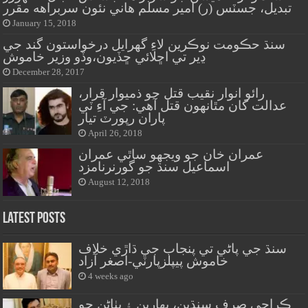
تبديل، جسٽس (ر) امير مسلم هاني نئون سربراهه مقرر
January 15, 2018
سنڌ حڪومت نوڪرين لاءِ گهرايل درخواستون گند جي
ڍير تي اڇلائي ڇڏيون،وڏو وزير خاموش
December 28, 2017
رائو انوار نقيب قتل جو ذميوار قرار،
عدالت کان مٿانهون قتل آهي: جي آءِ ٽي
پاران رپورٽ تيار
April 26, 2018
عمران خان جو ويجهو ساٿي عمران
اسماعيل سنڌ جو گورنرنامزد
August 12, 2018
Latest Posts
سنڌ جي پاڻي تي پنجاب جي ڌاڙي خلاف
خاموش پيپلزپارٽي-اصغر آزاد
4 weeks ago
ڪراچي صرف سنڌين، بهارين ۽ پٺاڻن جو