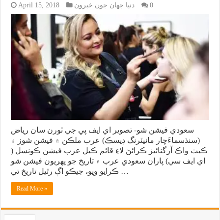
0
دنيا جهان جون خبرون
April 15, 2018
سعودي فيشن شو- تصوير اي ايف پي جي ٿورن سان رياض
(سنڌسماءَچار مانيٽرنگ ڊيسڪ) عرب ملڪن ۾ فيشن شوز ۽
ڪيٽ واڪ آرگنائيز ڪرائڻ لاءِ قائم ڪيل عرب فيشن ڪونسل (
اي ايف سي) پاران سعودي عرب ۾ تاريخ جو پهريون فيشن شو
ڪرايو ويو، جيڪو اڳ رٿيل تاريخ تي …
Read More »