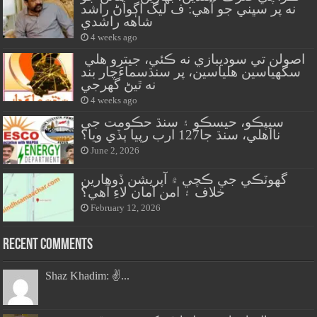
نه پر سڀني جو آهي: ف ليگ اڳواڻ راشد
شاهه راشدي
4 weeks ago
اصولن تي سوديبازي نه ڪئي، جيترو هلي
سگهياسين هلياسين، پر سنڌسماءَچار بند
نه ٿيڻ گهرجي
4 weeks ago
سيپڪو، حيسڪو ۽ سنڌ حڪومت جي
نااهلي، سنڌ جا127 ارب رپيا ٻڏي ويا؟
June 2, 2026
گهوٽڪي جي ڪچي ۾ آپريشن ڏوهارين
خلاف ۽ امن امان لاءِ آهي؟
February 12, 2026
Recent Comments
Shaz Khadim: ✌️...