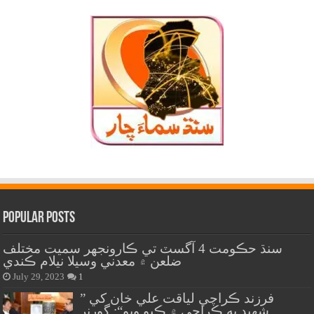
Popular Posts
سنڌ حڪومت 4 آگسٽ تي ڪارونجهر سميت مختلف
ضلعن ۾ معدني وسيلا نيلام ڪندي
July 29, 2023
1
” فرزند ڪراچي لياقت علي خان کي
شهيد به ڪراچي ۾ ڪيو ويو“: گورنر