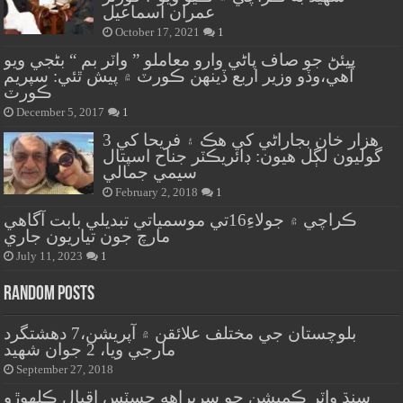
عمران اسماعيل
October 17, 2021
1
پيئڻ جو صاف پاڻي وارو معاملو ” واٽر بم “ بڻجي ويو
آهي،وڏو وزير اربع ڏينهن ڪورٽ ۾ پيش ٿئي: سپريم
ڪورٽ
December 5, 2017
1
هزار خان بجاراڻي کي هڪ ۽ فريحا کي 3
گوليون لڳل هيون: ڊائريڪٽر جناح اسپتال
سيمي جمالي
February 2, 2018
1
ڪراچي ۾ جولاءِ16تي موسمياتي تبديلي بابت آگاهي
مارچ جون تياريون جاري
July 11, 2023
1
Random Posts
بلوچستان جي مختلف علائقن ۾ آپريشن،7 دهشتگرد
مارجي ويا، 2 جوان شهيد
September 27, 2018
سنڌ واٽر ڪميشن جو سربراهه جسٽس اقبال ڪلهوڙو