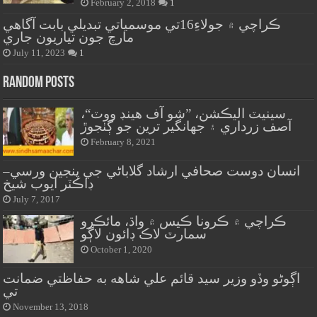
February 2, 2018
1
ڪراچي ۾ جولاءِ16تي موسمياتي تبديلي بابت آگاهي
مارچ جون تياريون جاري
July 11, 2023
1
Random Posts
سينيٽ اليڪشن، ”شو آف هينڊ ووٽ“،
آصف زرداري ۽ جهانگير ترين جو ڳٺجوڙ
February 8, 2021
انسان دوست صحافي ارشاد گلاباڻي جي پنجين ورسي–
ڊاڪٽر ايوب شيخ
July 7, 2017
ڪراچي ۾ ڪرونا ڪيس ۾ واڌ، مائڪرو
سمارٽ لاڪ ڊائون لاڳو
October 1, 2020
اڳوڻو وڏو وزير سيد قائم علي شاهه به حفاظتي ضمانت
تي
November 13, 2018