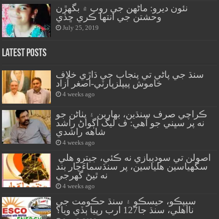
نئون ديرو: ماڻهن جي روپ ۾ بگهڙن
وحشتن جي انتها ڪري ڇڏي
July 25, 2019
Latest Posts
سنڌ جي پاڻي تي پنجاب جي ڌاڙي خلاف
خاموش پيپلزپارٽي-اصغر آزاد
4 weeks ago
ڪراچي صرف سنڌين، بهارين ۽ پٺاڻن جو
نه پر سڀني جو آهي: ف ليگ اڳواڻ راشد
شاهه راشدي
4 weeks ago
اصولن تي سوديبازي نه ڪئي، جيترو هلي
سگهياسين هلياسين، پر سنڌسماءَچار بند
نه ٿيڻ گهرجي
4 weeks ago
سيپڪو، حيسڪو ۽ سنڌ حڪومت جي
نااهلي، سنڌ جا127 ارب رپيا ٻڏي ويا؟