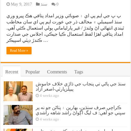
0
سنڌ
May 9, 2017
پ پ جي ايم پي اي ۽ صوبائي وزير امداد پتافي هڪ ڀيرو وري
سنڌ اسيمبلي ۾ مخالف ڌر جي عورت ايم پي اي سان مخاطب
ٿيندي انتهائي اڻ وڻندڙ / غير پارلياماني ٻولي استعمال ڪئي آهي.
امداد پتافي اهڙا لفظ استعمال ڪيا جيڪي، اجلاس جي صدارت
ڪندڙ ڊپٽي اسپيڪر …
Read More »
Recent
Popular
Comments
Tags
سنڌ جي پاڻي تي پنجاب جي ڌاڙي خلاف خاموش
پيپلزپارٽي-اصغر آزاد
4 weeks ago
ڪراچي صرف سنڌين، بهارين ۽ پٺاڻن جو نه پر
سڀني جو آهي: ف ليگ اڳواڻ راشد شاهه راشدي
4 weeks ago