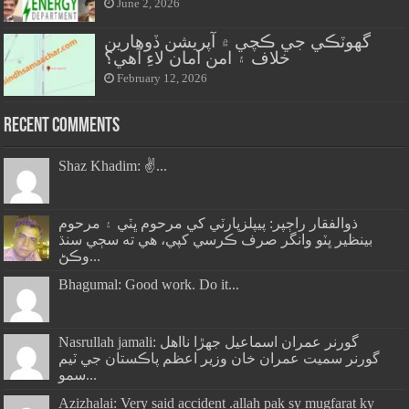
June 2, 2026
گهوٽڪي جي ڪچي ۾ آپريشن ڏوهارين
خلاف ۽ امن امان لاءِ آهي؟
February 12, 2026
Recent Comments
Shaz Khadim: ✌️...
ذوالفقار راڄپر: پيپلزپارٽي کي مرحوم ڀٽي ۽ مرحوم
بينظير ڀٽو وانگر صرف ڪرسي کپي، هي ته سڄي سنڌ
وڪڻ...
Bhagumal: Good work. Do it...
Nasrullah jamali: گورنر عمران اسماعيل جھڙا نااهل
گورنر سميت عمران خان وزير اعظم پاڪستان جي ٽيم
سمو...
Azizhalai: Very said accident .allah pak sy mugfarat ky