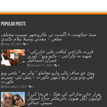
Popular Posts
سنڌ حڪومت 4 آگسٽ تي ڪارونجهر سميت مختلف
ضلعن ۾ معدني وسيلا نيلام ڪندي
July 29, 2023
1
” فرزند ڪراچي لياقت علي خان کي
شهيد به ڪراچي ۾ ڪيو ويو“: گورنر
عمران اسماعيل
October 17, 2021
1
پيئڻ جو صاف پاڻي وارو معاملو ” واٽر بم “ بڻجي ويو
آهي،وڏو وزير اربع ڏينهن ڪورٽ ۾ پيش ٿئي: سپريم
ڪورٽ
December 5, 2017
1
هزار خان بجاراڻي کي هڪ ۽ فريحا کي 3
گوليون لڳل هيون: ڊائريڪٽر جناح اسپتال
سيمي جمالي