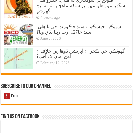
اصولن تي سوديبازي نه ڪئي، جيترو هلي
سگهياسين هلياسين، پر سنڌسماءَچار بند نه ٿيڻ
گهرجي
4 weeks ago
سيپڪو، حيسڪو ۽ سنڌ حڪومت جي نااهلي،
سنڌ جا127 ارب رپيا ٻڏي ويا؟
June 2, 2026
گهوٽڪي جي ڪچي ۾ آپريشن ڏوهارين خلاف ۽
امن امان لاءِ آهي؟
February 12, 2026
Subscribe to our Channel
Find us on Facebook