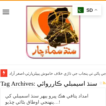
SD
ي پاڻي تي پنجاب جي ڌاڙي خلاف خاموش پيپلزپارٽي-اصغر آزاد
سنڌ اسيمبلي ڪارروائي
Tag Archives:
امداد پتافي هڪ ڀيرو ٻيهر سنڌ اسميبلي کي
پنهنجي اوطاق بڻائي ڇڏيو…!