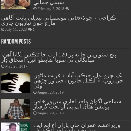
سيمي جمالي
February 2, 2018
1
ڪراچي ۾ جولاءِ16تي موسمياتي تبديلي بابت آگاهي
مارچ جون تياريون جاري
July 11, 2023
1
Random Posts
پنج سئو رپين جا نه پر 120 ارب جا ٽئڪس لڳايا آهن،
مهانگائي تي صوبا ضابطو آڻين: اسحاق ڊار
May 28, 2017
بک بڇڙو ٽول، جيڪب آباد ۾ غربت ماڻهن
جي روپ ۾ لڪيل جانورن جي ور چڙهي
وئي
August 28, 2019
سماجي اڳواڻ واجد لغاري ميرپور خاص
پوليس هٿان ايم پي او تحت گرفتار
August 29, 2019
وزيراعظم عمران خان پاران آءِ ايم ايف
وٽ وڃڻ بابت اهم انڪشاف