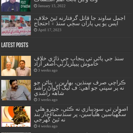
January 15, 2022
اجمل ساوند جا قاتل گرفتارنه ٿيڻ خلاف،
ايس يو پي پاران سڄي سنڌ ۾ احتجاج
April 17, 2023
Latest Posts
سنڌ جي پاڻي تي پنجاب جي ڌاڙي خلاف
خاموش پيپلزپارٽي-اصغر آزاد
3 weeks ago
ڪراچي صرف سنڌين، بهارين ۽ پٺاڻن جو
نه پر سڀني جو آهي: ف ليگ اڳواڻ راشد
شاهه راشدي
3 weeks ago
اصولن تي سوديبازي نه ڪئي، جيترو هلي
سگهياسين هلياسين، پر سنڌسماءَچار بند
نه ٿيڻ گهرجي
4 weeks ago