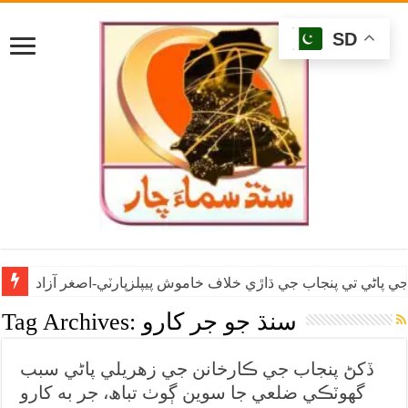
SD
ي پاڻي تي پنجاب جي ڌاڙي خلاف خاموش پيپلزپارٽي-اصغر آزاد
سنڌ جو جر کارو
Tag Archives:
ڏکڻ پنجاب جي ڪارخانن جي زهريلي پاڻي سبب
گهوٽڪي ضلعي جا سوين ڳوٺ تباھ، جر به کارو