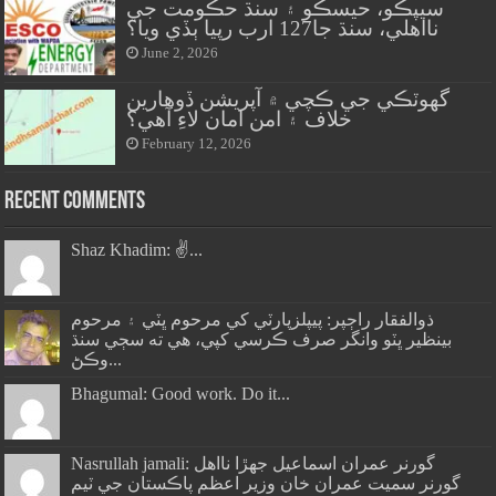
سيپڪو، حيسڪو ۽ سنڌ حڪومت جي
نااهلي، سنڌ جا127 ارب رپيا ٻڏي ويا؟
June 2, 2026
گهوٽڪي جي ڪچي ۾ آپريشن ڏوهارين
خلاف ۽ امن امان لاءِ آهي؟
February 12, 2026
Recent Comments
Shaz Khadim: ✌️...
ذوالفقار راڄپر: پيپلزپارٽي کي مرحوم ڀٽي ۽ مرحوم
بينظير ڀٽو وانگر صرف ڪرسي کپي، هي ته سڄي سنڌ
وڪڻ...
Bhagumal: Good work. Do it...
Nasrullah jamali: گورنر عمران اسماعيل جھڙا نااهل
گورنر سميت عمران خان وزير اعظم پاڪستان جي ٽيم