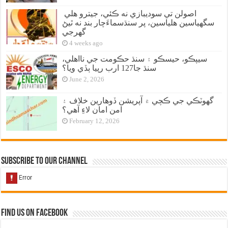
اصولن تي سوديبازي نه ڪئي، جيترو هلي
سگهياسين هلياسين، پر سنڌسماءَچار بند نه ٿيڻ
گهرجي
4 weeks ago
سيپڪو، حيسڪو ۽ سنڌ حڪومت جي نااهلي،
سنڌ جا127 ارب رپيا ٻڏي ويا؟
June 2, 2026
گهوٽڪي جي ڪچي ۾ آپريشن ڏوهارين خلاف ۽
امن امان لاءِ آهي؟
February 12, 2026
Subscribe to our Channel
Find us on Facebook