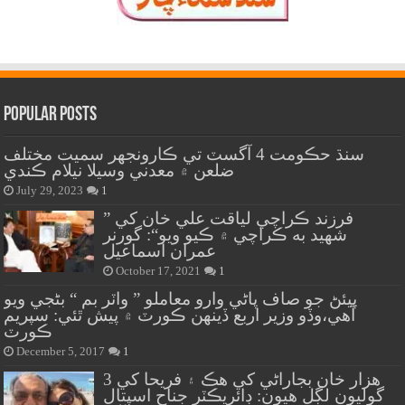
Popular Posts
سنڌ حڪومت 4 آگسٽ تي ڪارونجهر سميت مختلف
ضلعن ۾ معدني وسيلا نيلام ڪندي
July 29, 2023
1
” فرزند ڪراچي لياقت علي خان کي
شهيد به ڪراچي ۾ ڪيو ويو“: گورنر
عمران اسماعيل
October 17, 2021
1
پيئڻ جو صاف پاڻي وارو معاملو ” واٽر بم “ بڻجي ويو
آهي،وڏو وزير اربع ڏينهن ڪورٽ ۾ پيش ٿئي: سپريم
ڪورٽ
December 5, 2017
1
هزار خان بجاراڻي کي هڪ ۽ فريحا کي 3
گوليون لڳل هيون: ڊائريڪٽر جناح اسپتال