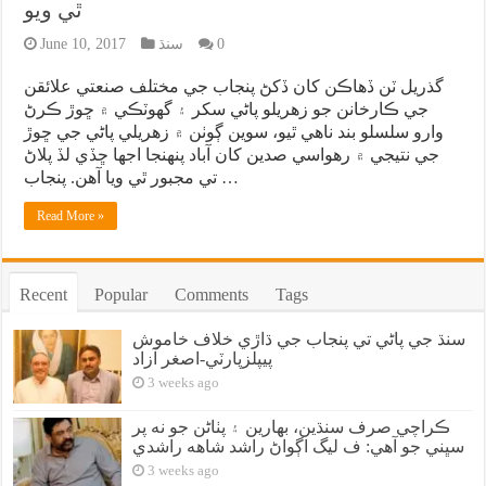
ٿي ويو
0
سنڌ
June 10, 2017
گذريل ٽن ڏهاڪن کان ڏکڻ پنجاب جي مختلف صنعتي علائقن
جي ڪارخانن جو زهريلو پاڻي سکر ۽ گهوٽڪي ۾ ڇوڙ ڪرڻ
وارو سلسلو بند ناهي ٿيو، سوين ڳوٺن ۾ زهريلي پاڻي جي ڇوڙ
جي نتيجي ۾ رهواسي صدين کان آباد پنهنجا اجها ڇڏي لڏ پلاڻ
تي مجبور ٿي ويا آهن. پنجاب …
Read More »
Recent
Popular
Comments
Tags
سنڌ جي پاڻي تي پنجاب جي ڌاڙي خلاف خاموش
پيپلزپارٽي-اصغر آزاد
3 weeks ago
ڪراچي صرف سنڌين، بهارين ۽ پٺاڻن جو نه پر
سڀني جو آهي: ف ليگ اڳواڻ راشد شاهه راشدي
3 weeks ago