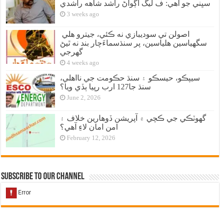
سڀني جو آهي: ف ليگ اڳواڻ راشد شاهه راشدي
3 weeks ago
اصولن تي سوديبازي نه ڪئي، جيترو هلي
سگهياسين هلياسين، پر سنڌسماءَچار بند نه ٿيڻ
گهرجي
4 weeks ago
سيپڪو، حيسڪو ۽ سنڌ حڪومت جي نااهلي،
سنڌ جا127 ارب رپيا ٻڏي ويا؟
June 2, 2026
گهوٽڪي جي ڪچي ۾ آپريشن ڏوهارين خلاف ۽
امن امان لاءِ آهي؟
February 12, 2026
Subscribe to our Channel