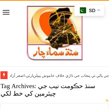
SD
ي پاڻي تي پنجاب جي ڌاڙي خلاف خاموش پيپلزپارٽي-اصغر آزاد
سنڌ حڪومت نيب جي
Tag Archives:
چيئرمين کي خط لکي