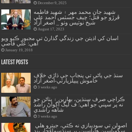
December 9, 2025
شهيد جان محمد مهر ۽ شهيد فاطمه
ڦرڙو جو قتل؛ چيف جسٽس احمد علي
شيخ نوٽيس وٺو _ اصغر آزاد
August 17, 2023
اسان کي اذيتن جي زندگي گذارڻ تي مجبور ڪيو ويو
آهي: علي قاضي
January 19, 2018
Latest Posts
سنڌ جي پاڻي تي پنجاب جي ڌاڙي خلاف
خاموش پيپلزپارٽي-اصغر آزاد
3 weeks ago
ڪراچي صرف سنڌين، بهارين ۽ پٺاڻن جو
نه پر سڀني جو آهي: ف ليگ اڳواڻ راشد
شاهه راشدي
3 weeks ago
اصولن تي سوديبازي نه ڪئي، جيترو هلي
سگهياسين هلياسين، پر سنڌسماءَچار بند