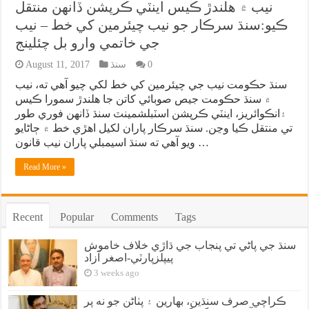
نيب ۾ هلندڙ ڪيس اينٽي ڪرپشن ڏانهن منتقل
ڪيو:سنڌ سرڪار جو نيب چيئرمين کي خط – نيب
جي خاتمي وارو بل چئلينج
0
سنڌ
August 11, 2017
سنڌ حڪومت نيب جي چيئرمين کي خط لکي چيو آهي ته، نيب
۾ سنڌ حڪومت جيص صوبائي کاتن جا هلندڙ سمورا ڪيس
۽انڪوائريز، اينٽي ڪرپشن اسٽبلشمينٽ سنڌ ڏانهن فوري طور
تي منتقل ڪيا وڃن. سنڌ سرڪار پاران لکيل اهڙي خط ۾ ڄاڻايو
ويو آهي ته سنڌ اسيمبلي پاران نيب قانون …
Read More »
Recent
Popular
Comments
Tags
سنڌ جي پاڻي تي پنجاب جي ڌاڙي خلاف خاموش
پيپلزپارٽي-اصغر آزاد
3 weeks ago
ڪراچي صرف سنڌين، بهارين ۽ پٺاڻن جو نه پر