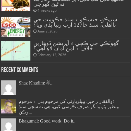
نه ٿيڻ گهرجي
4 weeks ago
سيپڪو، حيسڪو ۽ سنڌ حڪومت جي
نااهلي، سنڌ جا127 ارب رپيا ٻڏي ويا؟
June 2, 2026
گهوٽڪي جي ڪچي ۾ آپريشن ڏوهارين
خلاف ۽ امن امان لاءِ آهي؟
February 12, 2026
Recent Comments
Shaz Khadim: ✌️...
ذوالفقار راڄپر: پيپلزپارٽي کي مرحوم ڀٽي ۽ مرحوم
بينظير ڀٽو وانگر صرف ڪرسي کپي، هي ته سڄي سنڌ
وڪڻ...
Bhagumal: Good work. Do it...