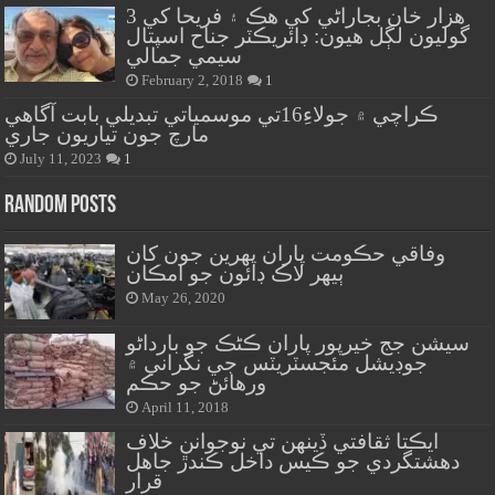
هزار خان بجاراڻي کي هڪ ۽ فريحا کي 3
گوليون لڳل هيون: ڊائريڪٽر جناح اسپتال
سيمي جمالي
February 2, 2018
1
ڪراچي ۾ جولاءِ16تي موسمياتي تبديلي بابت آگاهي
مارچ جون تياريون جاري
July 11, 2023
1
Random Posts
وفاقي حڪومت پاران پهرين جون کان
ٻيهر لاڪ ڊائون جو امڪان
May 26, 2020
سيشن جج خيرپور پاران ڪڻڪ جو بارداڻو
جوڊيشل مئجسٽريٽس جي نگراني ۾
ورهائڻ جو حڪم
April 11, 2018
ايڪتا ثقافتي ڏينهن تي نوجوانن خلاف
دهشتگردي جو ڪيس داخل ڪندڙ جاهل
قرار