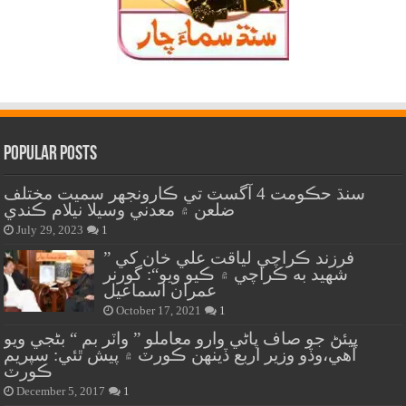
Popular Posts
سنڌ حڪومت 4 آگسٽ تي ڪارونجهر سميت مختلف
ضلعن ۾ معدني وسيلا نيلام ڪندي
July 29, 2023
1
” فرزند ڪراچي لياقت علي خان کي
شهيد به ڪراچي ۾ ڪيو ويو“: گورنر
عمران اسماعيل
October 17, 2021
1
پيئڻ جو صاف پاڻي وارو معاملو ” واٽر بم “ بڻجي ويو
آهي،وڏو وزير اربع ڏينهن ڪورٽ ۾ پيش ٿئي: سپريم
ڪورٽ
December 5, 2017
1