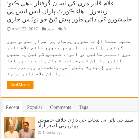
غلام قادر مري کي اسان گرفتار ناهي ڪيو:
رينجرز _ هاءِ ڪورٽ پاران ايس ايس پي
ڄامشورو کي ذاتي طور پيش ٿيڻ جو نوٽيس جاري
0
سنڌ
April 22, 2017
ڪجهه هفتا اڳ ڄامشورو ڀرسان پراسرار نموني طور
گم ٿي ويل آصف زرداري جي ويجهي ساٿي غلام قادر
مري ۽ سندس ساٿين جي اغوا، کنڀجي گم ٿيڻ يا ڪنهن
اداري پاران کيس حراست ۾ وٺڻ وارو مامرو اڃا
تائين ڳجهارت بڻيل آهي. پاڪستان رينجرز سنڌ
پاران غلام قادر مري ۽ …
Read More »
Recent
Popular
Comments
Tags
سنڌ جي پاڻي تي پنجاب جي ڌاڙي خلاف خاموش
پيپلزپارٽي-اصغر آزاد
4 weeks ago