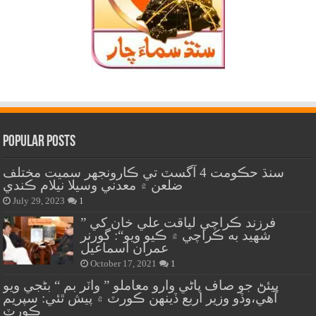
Popular Posts
سنڌ حڪومت 4 آگسٽ تي ڪارونجهر سميت مختلف
ضلعن ۾ معدني وسيلا نيلام ڪندي
July 29, 2023
1
” فرزند ڪراچي لياقت علي خان کي
شهيد به ڪراچي ۾ ڪيو ويو“: گورنر
عمران اسماعيل
October 17, 2021
1
پيئڻ جو صاف پاڻي وارو معاملو ” واٽر بم “ بڻجي ويو
آهي،وڏو وزير اربع ڏينهن ڪورٽ ۾ پيش ٿئي: سپريم
ڪورٽ