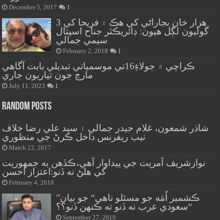
December 5, 2017
1
هزار خان بجاراڻي کي هڪ ۽ فريحا کي 3
گوليون لڳل هيون: ڊائريڪٽر جناح اسپتال
سيمي جمالي
February 2, 2018
1
ڪراچي ۾ جولاءِ16تي موسمياتي تبديلي بابت آگاهي
مارچ جون تياريون جاري
July 11, 2023
1
Random Posts
شاذر شمعون، غلام حيدر جمالي ۽ سيد علي رضا خلاف
نيب ريفرنس داخل ڪرڻ جي منظوري
March 22, 2017
نوازشريف آمريت جي پيداوار آهي،ڪڏهن به جمهوريت
کي هلڻ نه ڏنو:اعتزاز احسن
February 4, 2018
”ڪشمير اُمَه جو مسئلو ناهي“ جو بيان
سعودي عرب نه ڏنو ته ڪنهن ڏنو؟؟“
September 27, 2019