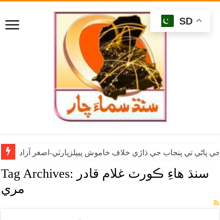
SD
ي پاڻي تي پنجاب جي ڌاڙي خلاف خاموش پيپلزپارٽي-اصغر آزاد
سنڌ هاءِ ڪورٽ غلام قادر
Tag Archives:
مري