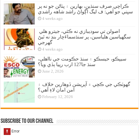
ڪراچي صرف سنڌين، بهارين ۽ پٺاڻن جو نه پر
سڀني جو آهي: ف ليگ اڳواڻ راشد شاهه راشدي
4 weeks ago
اصولن تي سوديبازي نه ڪئي، جيترو هلي
سگهياسين هلياسين، پر سنڌسماءَچار بند نه ٿيڻ
گهرجي
4 weeks ago
سيپڪو، حيسڪو ۽ سنڌ حڪومت جي نااهلي،
سنڌ جا127 ارب رپيا ٻڏي ويا؟
June 2, 2026
گهوٽڪي جي ڪچي ۾ آپريشن ڏوهارين خلاف ۽
امن امان لاءِ آهي؟
February 12, 2026
Subscribe to our Channel