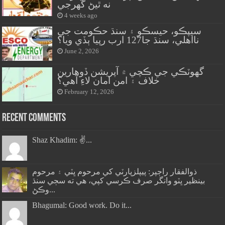
نه ٿيڻ گهرجي
4 weeks ago
سيپڪو، حيسڪو ۽ سنڌ حڪومت جي
نااهلي، سنڌ جا127 ارب رپيا ٻڏي ويا؟
June 2, 2026
گهوٽڪي جي ڪچي ۾ آپريشن ڏوهارين
خلاف ۽ امن امان لاءِ آهي؟
February 12, 2026
Recent Comments
Shaz Khadim: ✌️...
ذوالفقار راڄپر: پيپلزپارٽي کي مرحوم ڀٽي ۽ مرحوم
بينظير ڀٽو وانگر صرف ڪرسي کپي، هي ته سڄي سنڌ
وڪڻ...
Bhagumal: Good work. Do it...