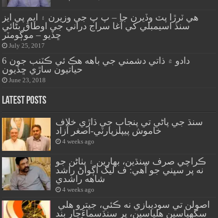
هي ٽرڙا پٽ وڏيرن جا – پ پ جي وزيرن ۽ ايم پي ايز
سنڌ اسيمبلي کي آغا سراج دراني جي اوطاق بڻائي
ڇڏيو – موڳومٽر
July 25, 2017
دادو ۾ ذاتي دشمني جي باهه هڪ ئي ڪٽنب جون 6
حياتيون ساڙي ڇڏيون
June 23, 2018
Latest Posts
سنڌ جي پاڻي تي پنجاب جي ڌاڙي خلاف
خاموش پيپلزپارٽي-اصغر آزاد
4 weeks ago
ڪراچي صرف سنڌين، بهارين ۽ پٺاڻن جو
نه پر سڀني جو آهي: ف ليگ اڳواڻ راشد
شاهه راشدي
4 weeks ago
اصولن تي سوديبازي نه ڪئي، جيترو هلي
سگهياسين هلياسين، پر سنڌسماءَچار بند