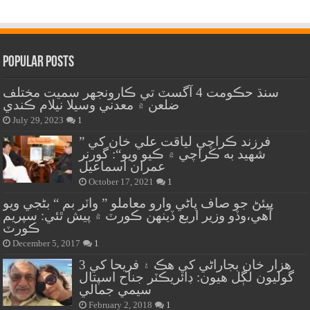
Popular Posts
سنڌ حڪومت 4 آگسٽ تي ڪارونجهر سميت مختلف
ضلعن ۾ معدني وسيلا نيلام ڪندي
July 29, 2023
1
” فرزند ڪراچي لياقت علي خان کي
شهيد به ڪراچي ۾ ڪيو ويو“: گورنر
عمران اسماعيل
October 17, 2021
1
پيئڻ جو صاف پاڻي وارو معاملو ” واٽر بم “ بڻجي ويو
آهي،وڏو وزير اربع ڏينهن ڪورٽ ۾ پيش ٿئي: سپريم
ڪورٽ
December 5, 2017
1
هزار خان بجاراڻي کي هڪ ۽ فريحا کي 3
گوليون لڳل هيون: ڊائريڪٽر جناح اسپتال
سيمي جمالي
February 2, 2018
1