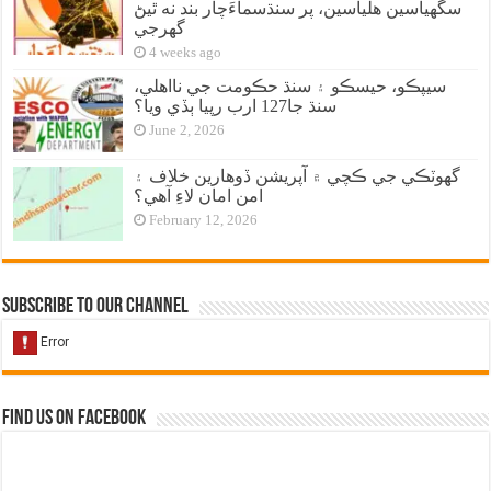
سگهياسين هلياسين، پر سنڌسماءَچار بند نه ٿيڻ
گهرجي
4 weeks ago
سيپڪو، حيسڪو ۽ سنڌ حڪومت جي نااهلي،
سنڌ جا127 ارب رپيا ٻڏي ويا؟
June 2, 2026
گهوٽڪي جي ڪچي ۾ آپريشن ڏوهارين خلاف ۽
امن امان لاءِ آهي؟
February 12, 2026
Subscribe to our Channel
Find us on Facebook