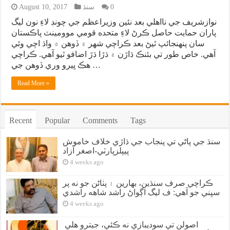
0
سنڌ
August 10, 2017
نوازشريف جي نااهلي بعد نئين وزيراعظم جي چونڊ لاءِ نون ليگ
پاران حمايت حاصل ڪرڻ لاءِ متحده قومي موومينٽ پاڪستان
سان پنهنجائپ ٿيڻ بعد ڪراچي شهر ۾ ڏوهن ۾ واڌ اچي وئي
آهي. خاص طور تي بئنڪ ڌاڙن ۾ ڌڙا ڌڙ اضافو ٿيو آهي. ڪراچي
هڪ ڀيرو وري ڏوهن جي …
Read More »
Recent
Popular
Comments
Tags
سنڌ جي پاڻي تي پنجاب جي ڌاڙي خلاف خاموش
پيپلزپارٽي-اصغر آزاد
4 weeks ago
ڪراچي صرف سنڌين، بهارين ۽ پٺاڻن جو نه پر
سڀني جو آهي: ف ليگ اڳواڻ راشد شاهه راشدي
4 weeks ago
اصولن تي سوديبازي نه ڪئي، جيترو هلي