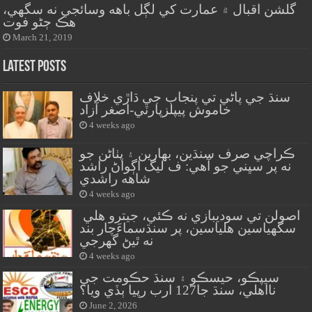
گلشن اقبال ۾ عمارت کي لڳل باهه وسائجي نه سگهي،
هڪ ڄڻو فوت
March 21, 2019
Latest Posts
سنڌ جي پاڻي تي پنجاب جي ڌاڙي خلاف
خاموش پيپلزپارٽي-اصغر آزاد
4 weeks ago
ڪراچي صرف سنڌين، بهارين ۽ پٺاڻن جو
نه پر سڀني جو آهي: ف ليگ اڳواڻ راشد
شاهه راشدي
4 weeks ago
اصولن تي سوديبازي نه ڪئي، جيترو هلي
سگهياسين هلياسين، پر سنڌسماءَچار بند
نه ٿيڻ گهرجي
4 weeks ago
سيپڪو، حيسڪو ۽ سنڌ حڪومت جي
نااهلي، سنڌ جا127 ارب رپيا ٻڏي ويا؟
June 2, 2026