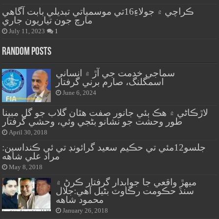
ڪراچي ۾ جولاءِ16تي موسمياتي تبديلي بابت آگاهي
مارچ جون تياريون جاري
July 11, 2023
1
Random Posts
سماجي خدمت جي آڙ ۾ انساني
اسمگلنگ، صارم برني گرفتار
June 6, 2024
لاڙڪاڻي ۾ هڪ ٻئي جانور صفت هٿان گلاب جو گل مبينا
طور وحشت جو نشانو بڻجي وئي، وحشي گرفتار
April 30, 2018
جلسو12مئي تي حڪيم سعيد گرائونڊ تي ئي ڪنداسين:
مراد علي شاهه
May 8, 2018
ميهڙ واقعي جا جوابدار گرفتار ڪرڻ ۾
سنڌ حڪومت رڪاوٽ بڻيل آهي:جلال
محمود شاهه
January 26, 2018