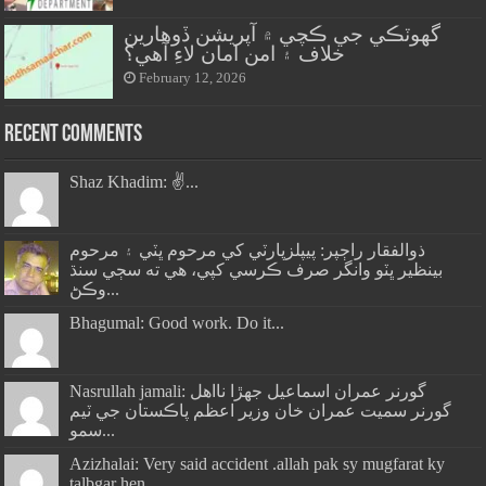
گهوٽڪي جي ڪچي ۾ آپريشن ڏوهارين
خلاف ۽ امن امان لاءِ آهي؟
February 12, 2026
Recent Comments
Shaz Khadim: ✌️...
ذوالفقار راڄپر: پيپلزپارٽي کي مرحوم ڀٽي ۽ مرحوم
بينظير ڀٽو وانگر صرف ڪرسي کپي، هي ته سڄي سنڌ
وڪڻ...
Bhagumal: Good work. Do it...
Nasrullah jamali: گورنر عمران اسماعيل جھڙا نااهل
گورنر سميت عمران خان وزير اعظم پاڪستان جي ٽيم
سمو...
Azizhalai: Very said accident .allah pak sy mugfarat ky
talbgar hen...