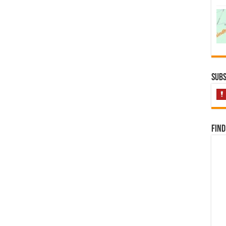
Subs
Find