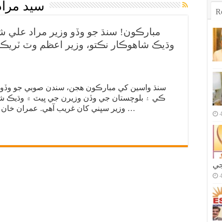
سيد مراد
R
مبارڪون! سنڌ جو وڏو وزير مراد علي ش
سنڌ واسين کي مبارڪون هجن، سندن صوبي جو وڏو و
ڪي ۽ بلوچستان جي وڏن وزيرن جي ڀيٽ ۾ وڌيڪ شاه
وزير سڀني کان غريب آهي. عمران خان جون 4 ٻڪريون 4 لکن، نجي جاهز ۾ سفر …
جي