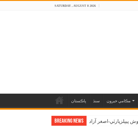
SATURDAY , AUGUST 8 2026
مڪامي خبرون
سنڌ
پاڪستان
Breaking News
 پيپلزپارٽي-اصغر آزاد