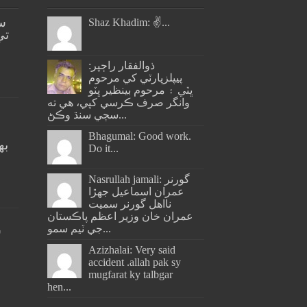
س
Shaz Khadim: ✌️...
تي
ذوالفقار راڄپر:
پيپلزپارٽي کي مرحوم
ڀٽي ۽ مرحوم بينظير ڀٽو
وانگر صرف ڪرسي کپي، هي ته
سڄي سنڌ وڪڻ...
Bhagumal: Good work.
به
Do it...
ج
Nasrullah jamali: گورنر
عمران اسماعيل جھڙا
نااهل گورنر سميت
عمران خان وزير اعظم پاڪستان
جي ٽيم سمو...
س
Azizhalai: Very said
accident .allah pak sy
mugfarat ky talbgar
hen...