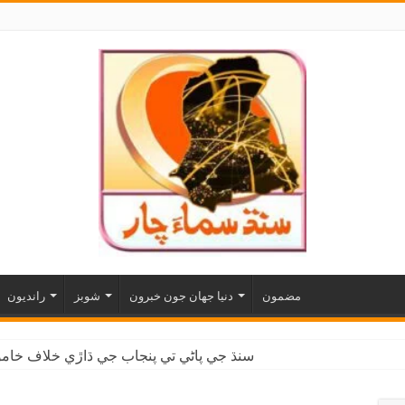
مضمون
دنيا جهان جون خبرون
شوبز
رانديون
سنڌ جي پاڻي تي پنجاب جي ڌاڙي خلاف خاموش