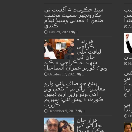
سڀ
سنڌ حڪومت 4 آگسٽ تي
يمي
ڪارونجهر سميت مختلف
ندا
ضلعن ۾ معدني وسيلا نيلام
ڪندي
Au
July 29, 2023
1
” فرزند
ڪراچي
لياقت علي
ان
خان کي
شهيد به ڪراچي ۾ ڪيو
No
ويو“: گورنر عمران اسماعيل
ئس
October 17, 2021
1
تي
هٿياربندن جي فائرنگ، 2
پيئڻ جو صاف پاڻي وارو
ويا
معاملو ” واٽر بم “ بڻجي ويو
آهي،وڏو وزير اربع ڏينهن
Ja
ڪورٽ ۾ پيش ٿئي: سپريم
7 ايس پي
ڪورٽ
ندا
December 5, 2017
1
De
هزار خان
بجاراڻي کي
هڪ ۽ فريحا