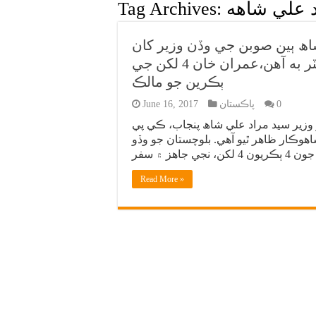
 علي شاهه
Tag Archives:
اھ ٻين صوبن جي وڏن وزير کان
وڌيڪ شاهوڪار نڪتو، وزير اعظم وٽ ٽريڪٽر به آهن،عمران خان 4 لکن جي
ٻڪرين جو مالڪ
0
پاڪستان
June 16, 2017
زير سيد مراد علي شاھ پنجاب، ڪي پي
وڪار ظاهر ٿيو آهي. بلوچستان جو وڏو
Read More »