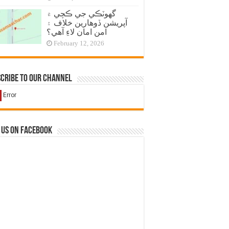
گهوٽڪي جي ڪچي ۾
آپريشن ڏوهارين خلاف ۽
امن امان لاءِ آهي؟
February 12, 2026
cribe to our Channel
 us on Facebook