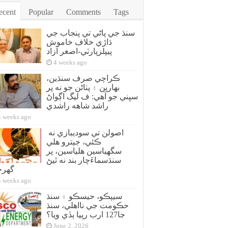
ecent
Popular
Comments
Tags
سنڌ جي پاڻي تي پنجاب جي
ڌاڙي خلاف خاموش
پيپلزپارٽي-اصغر آزاد
4 weeks ago
ڪراچي صرف سنڌين،
بهارين ۽ پٺاڻن جو نه پر
سڀني جو آهي: ف ليگ اڳواڻ
راشد شاهه راشدي
4 weeks ago
اصولن تي سوديبازي نه
ڪئي، جيترو هلي
سگهياسين هلياسين، پر
سنڌسماءَچار بند نه ٿيڻ
گهر
4 weeks ago
سيپڪو، حيسڪو ۽ سنڌ
حڪومت جي نااهلي، سنڌ
جا127 ارب رپيا ٻڏي ويا؟
June 2, 2026