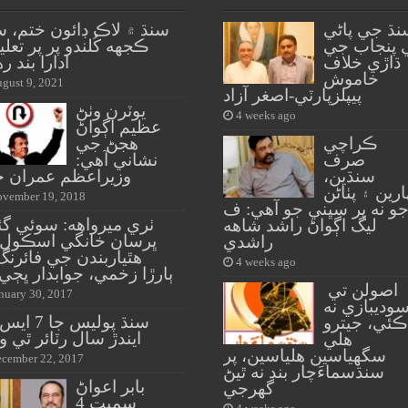
نڌ جي پاڻي
سنڌ ۾ لاڪ ڊائون ختم، 
 پنجاب جي
ڪجهه کُلندو پر پر تعل
ڌاڙي خلاف
ادارا بند ره
خاموش
gust 9, 2021
پيپلزپارٽي-اصغر آزاد
يوٽرن وٺڻ
4 weeks ago
عظيم اڳواڻ
ڪراچي
هجڻ جي
صرف
نشاني آهي:
سنڌين،
وزيراعظم عمران خ
ارين ۽ پٺاڻن
vember 19, 2018
و نه پر سڀني جو آهي: ف
ٺري ميرواهه: سوئي گ
ليگ اڳواڻ راشد شاهه
ڀرسان خانگي اسڪول 
راشدي
4 weeks ago
ٻارڙا زخمي، جوابدار ڀڄي 
اصولن تي
nuary 30, 2017
وديبازي نه
سنڌ پوليس جا 
ڪئي، جيترو
ايندڙ سال رٽائر ٿي وي
هلي
سگهياسين هلياسين، پر
cember 22, 2017
سنڌسماءَچار بند نه ٿيڻ
بابر اعواڻ
گهرجي
سميت 4