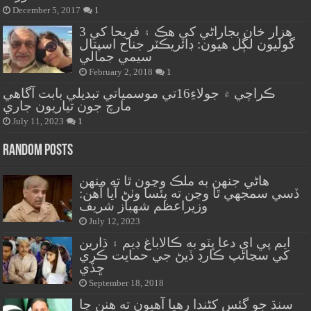
December 5, 2017
1
هزار خان بجاراڻي کي هڪ ۽ فريحا کي 3
گوليون لڳل هيون: ڊائريڪٽر جناح اسپتال
سيمي جمالي
February 2, 2018
1
ڪراچي ۾ جولاءِ16تي موسمياتي تبديلي بابت آگاهي
مارچ جون تياريون جاري
July 11, 2023
1
Random Posts
هاڻي جنهن به ملڪ وڃون ٿا ته منهن
ڏسي سمجهي ٿا وڃن ته پئسا وٺڻ آيا آهن:
وزيراعظم شهباز شريف
July 12, 2023
ايم پي اي دعا ڀٽو به ڪالاباغ ڊيم ۽ ڌارين
کي سڃاڻپ ڪارڊ ڏيڻ جي حمايت ڪري
ڇڏي
September 18, 2018
سنڌ جو گئس کڻندا رهيا آهيون ته هنن ڇا