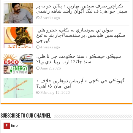
ڪراچي صرف سنڌين، بهارين ۽ پٺاڻن جو نه پر
سڀني جو آهي: ف ليگ اڳواڻ راشد شاهه راشدي
3 weeks ago
اصولن تي سوديبازي نه ڪئي، جيترو هلي
سگهياسين هلياسين، پر سنڌسماءَچار بند نه ٿيڻ
گهرجي
4 weeks ago
سيپڪو، حيسڪو ۽ سنڌ حڪومت جي نااهلي،
سنڌ جا127 ارب رپيا ٻڏي ويا؟
June 2, 2026
گهوٽڪي جي ڪچي ۾ آپريشن ڏوهارين خلاف ۽
امن امان لاءِ آهي؟
February 12, 2026
Subscribe to our Channel