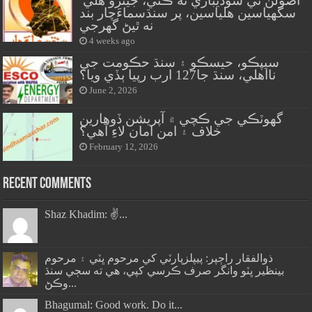
اصولن تي سوديبازي نه ڪئي، جيترو هلي
سگهياسين هلياسين، پر سنڌسماءَچار بند
نه ٿيڻ گهرجي
4 weeks ago
سيپڪو، حيسڪو ۽ سنڌ حڪومت جي
نااهلي، سنڌ جا127 ارب رپيا ٻڏي ويا؟
June 2, 2026
گهوٽڪي جي ڪچي ۾ آپريشن ڏوهارين
خلاف ۽ امن امان لاءِ آهي؟
February 12, 2026
Recent Comments
Shaz Khadim: ✌️...
ذوالفقار راڄپر: پيپلزپارٽي کي مرحوم ڀٽي ۽ مرحوم
بينظير ڀٽو وانگر صرف ڪرسي کپي، هي ته سڄي سنڌ
وڪڻ...
Bhagumal: Good work. Do it...