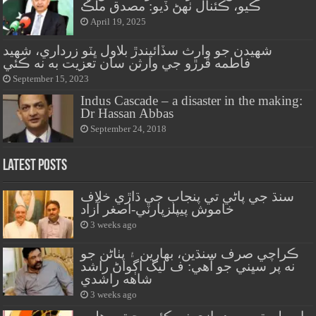
ڪيو، ڪئنال ٺهڻ ڏيو: مصدق ملڪ
April 19, 2025
شهيدن جو وارث سڏائيندڙ بلاول ڀٽو زرداري، شهيد
فاطمه ڦرڙو جي وارثن سان تعزيت به نه ڪئي
September 15, 2023
Indus Cascade – a disaster in the making:
Dr Hassan Abbas
September 24, 2018
Latest Posts
سنڌ جي پاڻي تي پنجاب جي ڌاڙي خلاف
خاموش پيپلزپارٽي-اصغر آزاد
3 weeks ago
ڪراچي صرف سنڌين، بهارين ۽ پٺاڻن جو
نه پر سڀني جو آهي: ف ليگ اڳواڻ راشد
شاهه راشدي
3 weeks ago