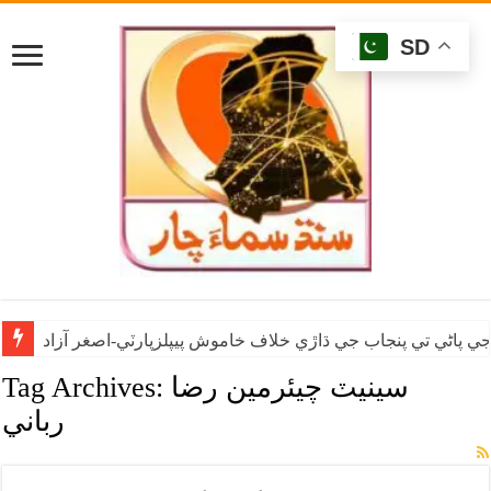
SD
ي پاڻي تي پنجاب جي ڌاڙي خلاف خاموش پيپلزپارٽي-اصغر آزاد
سينيٽ چيئرمين رضا
Tag Archives:
رباني