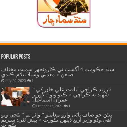
Popular Posts
سنڌ حڪومت 4 آگسٽ تي ڪارونجهر سميت مختلف
ضلعن ۾ معدني وسيلا نيلام ڪندي
July 29, 2023
1
” فرزند ڪراچي لياقت علي خان کي
شهيد به ڪراچي ۾ ڪيو ويو“: گورنر
عمران اسماعيل
October 17, 2021
1
پيئڻ جو صاف پاڻي وارو معاملو ” واٽر بم “ بڻجي ويو
آهي،وڏو وزير اربع ڏينهن ڪورٽ ۾ پيش ٿئي: سپريم
ڪورٽ