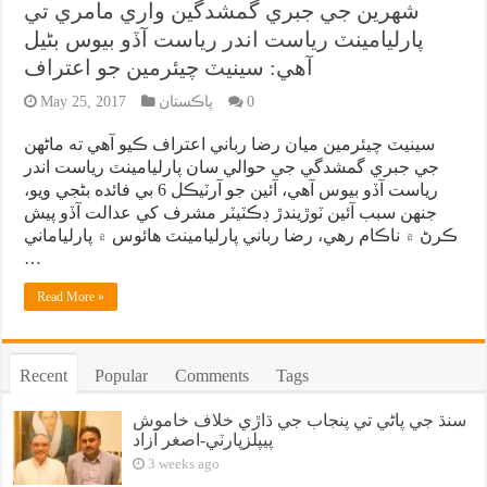
شهرين جي جبري گمشدگين واري مامري تي
پارليامينٽ رياست اندر رياست آڏو بيوس بڻيل
آهي: سينيٽ چيئرمين جو اعتراف
0
پاڪستان
May 25, 2017
سينيٽ چيئرمين ميان رضا رباني اعتراف ڪيو آھي ته ماڻھن
جي جبري گمشدگي جي حوالي سان پارليامينٽ رياست اندر
رياست آڏو بيوس آھي، آئين جو آرٽيڪل 6 بي فائده بڻجي ويو،
جنھن سبب آئين ٽوڙيندڙ ڊڪٽيٽر مشرف کي عدالت آڏو پيش
ڪرڻ ۾ ناڪام رھي، رضا رباني پارليامينٽ ھائوس ۾ پارلياماني
…
Read More »
Recent
Popular
Comments
Tags
سنڌ جي پاڻي تي پنجاب جي ڌاڙي خلاف خاموش
پيپلزپارٽي-اصغر آزاد
3 weeks ago