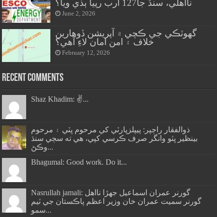
نااهلي، سنڌ جا127 ارب رپيا ٻڏي ويا؟
June 2, 2026
گهوٽڪي جي ڪچي ۾ آپريشن ڏوهارين
خلاف ۽ امن امان لاءِ آهي؟
February 12, 2026
Recent Comments
Shaz Khadim: ✌️...
ذوالفقار راڄپر: پيپلزپارٽي کي مرحوم ڀٽي ۽ مرحوم
بينظير ڀٽو وانگر صرف ڪرسي کپي، هي ته سڄي سنڌ
وڪڻ...
Bhagumal: Good work. Do it...
Nasrullah jamali: گورنر عمران اسماعيل جھڙا نااهل
گورنر سميت عمران خان وزير اعظم پاڪستان جي ٽيم
سمو...