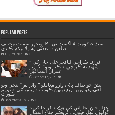
Popular Posts
سنڌ حڪومت 4 آگسٽ تي ڪارونجهر سميت مختلف
ضلعن ۾ معدني وسيلا نيلام ڪندي
July 29, 2023
1
” فرزند ڪراچي لياقت علي خان کي
شهيد به ڪراچي ۾ ڪيو ويو“: گورنر
عمران اسماعيل
October 17, 2021
1
پيئڻ جو صاف پاڻي وارو معاملو ” واٽر بم “ بڻجي ويو
آهي،وڏو وزير اربع ڏينهن ڪورٽ ۾ پيش ٿئي: سپريم
ڪورٽ
December 5, 2017
1
هزار خان بجاراڻي کي هڪ ۽ فريحا کي 3
گوليون لڳل هيون: ڊائريڪٽر جناح اسپتال