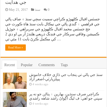
جي هدايت
0
سنڌ
May 21, 2017
جسٽس اقبال ڪلهوڙو ڪراچي سميت سڄي سنڌ ۾ صاف پاڻي
جي فراهمي ۽ گندي پاڻي جي نيڪال بابت سنڌ هاءِ ڪورٽ جي
جج جسٽس محمد اقبال ڪلهوڙو جي سربراهي ۾ جوڙيل
ڪميشن وفاقي سرڪار جي فنڊنگ ذريعي هلندڙ آر بي او ڊي 2
کي مڪمل ڪرڻ بابت 11 مئي تي …
Read More »
Recent
Popular
Comments
Tags
سنڌ جي پاڻي تي پنجاب جي ڌاڙي خلاف خاموش
پيپلزپارٽي-اصغر آزاد
4 weeks ago
ڪراچي صرف سنڌين، بهارين ۽ پٺاڻن جو نه پر
سڀني جو آهي: ف ليگ اڳواڻ راشد شاهه راشدي
4 weeks ago