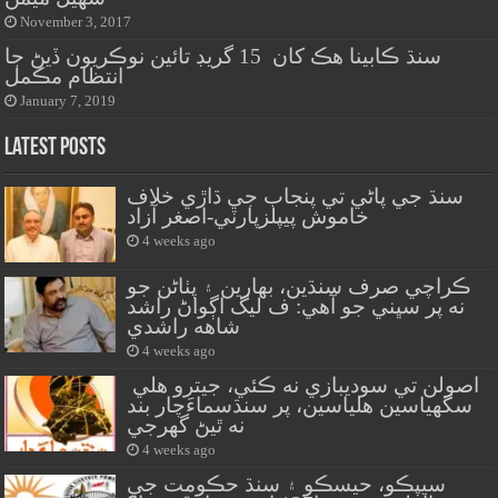
November 3, 2017
سنڌ ڪابينا هڪ کان 15 گريڊ تائين نوڪريون ڏيڻ جا
انتظام مڪمل
January 7, 2019
Latest Posts
سنڌ جي پاڻي تي پنجاب جي ڌاڙي خلاف
خاموش پيپلزپارٽي-اصغر آزاد
4 weeks ago
ڪراچي صرف سنڌين، بهارين ۽ پٺاڻن جو
نه پر سڀني جو آهي: ف ليگ اڳواڻ راشد
شاهه راشدي
4 weeks ago
اصولن تي سوديبازي نه ڪئي، جيترو هلي
سگهياسين هلياسين، پر سنڌسماءَچار بند
نه ٿيڻ گهرجي
4 weeks ago
سيپڪو، حيسڪو ۽ سنڌ حڪومت جي