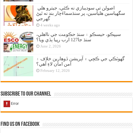
اصولن تي سوديبازي نه ڪئي، جيترو هلي
سگهياسين هلياسين، پر سنڌسماءَچار بند نه ٿيڻ
گهرجي
4 weeks ago
سيپڪو، حيسڪو ۽ سنڌ حڪومت جي نااهلي،
سنڌ جا127 ارب رپيا ٻڏي ويا؟
June 2, 2026
گهوٽڪي جي ڪچي ۾ آپريشن ڏوهارين خلاف ۽
امن امان لاءِ آهي؟
February 12, 2026
Subscribe to our Channel
Find us on Facebook