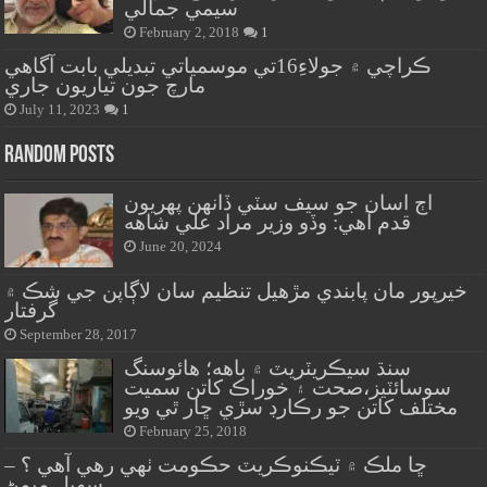
سيمي جمالي
February 2, 2018
1
ڪراچي ۾ جولاءِ16تي موسمياتي تبديلي بابت آگاهي
مارچ جون تياريون جاري
July 11, 2023
1
Random Posts
اڄ اسان جو سيف سٽي ڏانهن پهريون
قدم آهي: وڏو وزير مراد علي شاهه
June 20, 2024
خيرپور مان پابندي مڙهيل تنظيم سان لاڳاپن جي شڪ ۾
گرفتار
September 28, 2017
سنڌ سيڪريٽريٽ ۾ باهه؛ هائوسنگ
سوسائٽيز،صحت ۽ خوراڪ کاتن سميت
مختلف کاتن جو رڪارڊ سڙي ڇار ٿي ويو
February 25, 2018
ڇا ملڪ ۾ ٽيڪنوڪريٽ حڪومت ٺهي رهي آهي ؟ –
سهيل ميمڻ