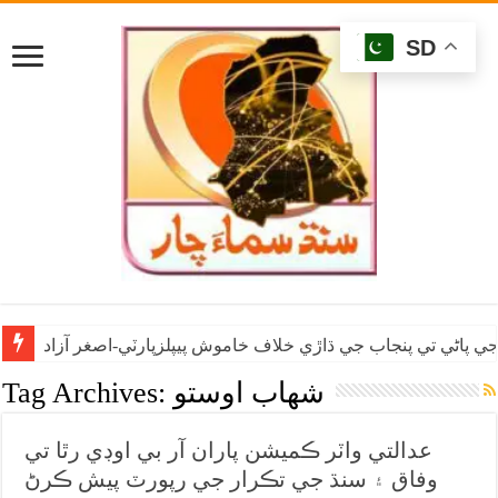
SD
ي پاڻي تي پنجاب جي ڌاڙي خلاف خاموش پيپلزپارٽي-اصغر آزاد
شهاب اوستو
Tag Archives:
عدالتي واٽر ڪميشن پاران آر بي اوڊي رٿا تي
وفاق ۽ سنڌ جي تڪرار جي رپورٽ پيش ڪرڻ