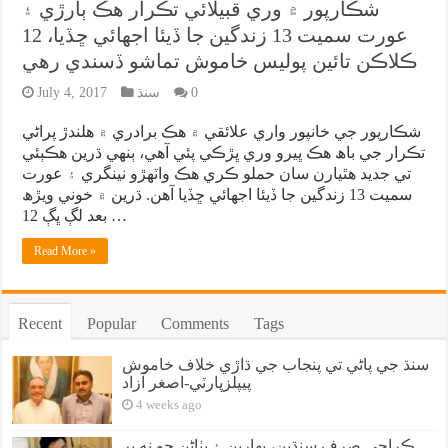
شڪارپور ۾ وري قبيلائي تڪرار هڪ ٻارڙي ۽
عورت سميت 13 زندگين جا ڏيئا اجهائي ڇڏيا، 12
ڪلاڪن تائين پوليس خاموش تماشو ڏسندي رهي
0
سنڌ
July 4, 2017
شڪارپور جي خانپور واري علائقي ۾ هڪ برادري ۾ هلندڙ پراڻي
تڪرار جي باھ هڪ ڀيرو وري ڀڙڪي پئي آهي، ٻنهي ڌرين هڪٻئي
تي جديد هٿيارن سان حملو ڪري هڪ واٽهڙو نينگري ۽ عورت
سميت 13 زندگين جا ڏيئا اجهائي ڇڏيا آهن. ڌرين ۾ خوني ويڙھ
بعد لڳ ڀڳ 12 …
Read More »
Recent
Popular
Comments
Tags
سنڌ جي پاڻي تي پنجاب جي ڌاڙي خلاف خاموش
پيپلزپارٽي-اصغر آزاد
4 weeks ago
ڪراچي صرف سنڌين، بهارين ۽ پٺاڻن جو نه پر