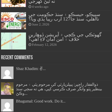
نه ٿيڻ گهرجي
4 weeks ago
سيپڪو، حيسڪو ۽ سنڌ حڪومت جي
نااهلي، سنڌ جا127 ارب رپيا ٻڏي ويا؟
June 2, 2026
گهوٽڪي جي ڪچي ۾ آپريشن ڏوهارين
خلاف ۽ امن امان لاءِ آهي؟
February 12, 2026
Recent Comments
Shaz Khadim: ✌️...
ذوالفقار راڄپر: پيپلزپارٽي کي مرحوم ڀٽي ۽ مرحوم
بينظير ڀٽو وانگر صرف ڪرسي کپي، هي ته سڄي سنڌ
وڪڻ...
Bhagumal: Good work. Do it...