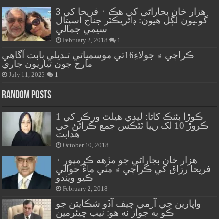
هزار خان بجاراڻي کي هڪ ۽ فريحا کي 3
گوليون لڳل هيون: ڊائريڪٽر جناح اسپتال
سيمي جمالي
February 2, 2018
1
ڪراچي ۾ جولاءِ16تي موسمياتي تبديلي بابت آگاهي
مارچ جون تياريون جاري
July 11, 2023
1
Random Posts
ڪوڙا بئنڪ کاتا: ليڊي هيلٿ ورڪر کي 1
ڪروڙ 10 لک رپيا ٽئڪس جمع ڪرائڻ جي
هدايت
October 10, 2018
هزار خان بجاراڻي جو مڙهه ڪرمپور ۽
فريحا رزاق کي ڪراچي ۾ مٽي ماءُ حوالي
ڪيو ويندو
February 2, 2018
واپارين جي آرمي چيف آڏو شڪايتن جو
ڪو به جواز نه هو: نيب چيئرمين