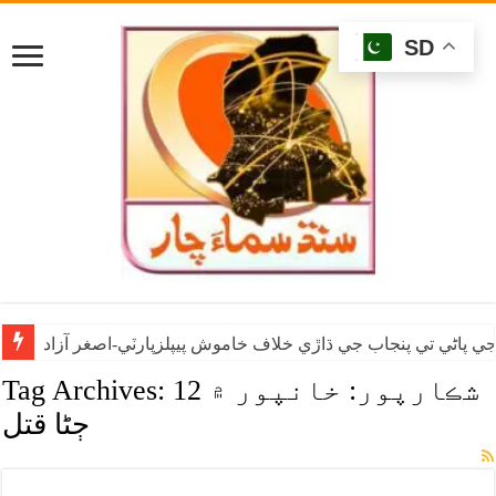
SD
ي پاڻي تي پنجاب جي ڌاڙي خلاف خاموش پيپلزپارٽي-اصغر آزاد
شڪارپور: خانپور ۾ 12
Tag Archives:
ڄڻا قتل