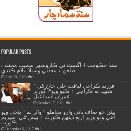
Popular Posts
سنڌ حڪومت 4 آگسٽ تي ڪارونجهر سميت مختلف
ضلعن ۾ معدني وسيلا نيلام ڪندي
July 29, 2023
1
” فرزند ڪراچي لياقت علي خان کي
شهيد به ڪراچي ۾ ڪيو ويو“: گورنر
عمران اسماعيل
October 17, 2021
1
پيئڻ جو صاف پاڻي وارو معاملو ” واٽر بم “ بڻجي ويو
آهي،وڏو وزير اربع ڏينهن ڪورٽ ۾ پيش ٿئي: سپريم
ڪورٽ
December 5, 2017
1