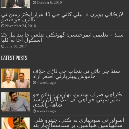
October 6, 2019
لاڙڪاڻي ڊويزن ۾ ٻيلي کاتي جي 40 هزار ايڪڙ زمين تي
بااثرن جو قبضو
November 24, 2018
سنڌ ۾ تعليمي ايمرجنسي: گهوٽڪي ضلعي جا بند پيل 23
اسڪول اڃا نه کليا
June 10, 2017
Latest Posts
سنڌ جي پاڻي تي پنجاب جي ڌاڙي خلاف
خاموش پيپلزپارٽي-اصغر آزاد
4 weeks ago
ڪراچي صرف سنڌين، بهارين ۽ پٺاڻن جو
نه پر سڀني جو آهي: ف ليگ اڳواڻ راشد
شاهه راشدي
4 weeks ago
اصولن تي سوديبازي نه ڪئي، جيترو هلي
سگهياسين هلياسين، پر سنڌسماءَچار بند