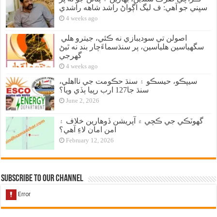
سڀني جو آهي: ف ليگ اڳواڻ راشد شاهه راشدي
4 weeks ago
اصولن تي سوديبازي نه ڪئي، جيترو هلي
سگهياسين هلياسين، پر سنڌسماءَچار بند نه ٿيڻ
گهرجي
4 weeks ago
سيپڪو، حيسڪو ۽ سنڌ حڪومت جي نااهلي،
سنڌ جا127 ارب رپيا ٻڏي ويا؟
June 2, 2026
گهوٽڪي جي ڪچي ۾ آپريشن ڏوهارين خلاف ۽
امن امان لاءِ آهي؟
February 12, 2026
Subscribe to our Channel