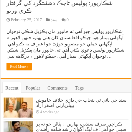
شڪارپور: پوليس تاجڪ دهشتگرد کي گرفتار
ڪري ورتو
0
سنڌ
February 25, 2017
شڪارپور پوليس چيو آهي ته خانپور مان پڪڙيل شڪي نوجوان
آپگهاتي بمبار هو، جيڪو افغانستان کان هتي پهتو، جنهن لاهور ۾
آپگهاتي حملي جو منصوبو جوڙڻ جو اعتراف به ڪيو آهي.
شڪارپور پوليس دعويٰ ڪئي آهي ته، خانپور مان پڪڙيل شڪي
نوجوان آپگهاتي بمبار آهي، جيڪو لاهور ۾ درگاهه بيبي …
Read More »
Recent
Popular
Comments
Tags
سنڌ جي پاڻي تي پنجاب جي ڌاڙي خلاف خاموش
پيپلزپارٽي-اصغر آزاد
4 weeks ago
ڪراچي صرف سنڌين، بهارين ۽ پٺاڻن جو نه پر
سڀني جو آهي: ف ليگ اڳواڻ راشد شاهه راشدي