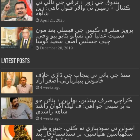
بندوق جي زور ۽ ترقي جي نالي تي
ڪئنال ۽ زمينن تي والار قبول ناهي: زين
شاهه
April 21, 2025
پرويز مشرف ڪيس جي فيصلي بعد مون
سميت عدليا کي نشانو بڻايو پيو وڃي:
چيف جسٽس آصف سعيد کوسا
December 20, 2019
Latest Posts
سنڌ جي پاڻي تي پنجاب جي ڌاڙي خلاف
خاموش پيپلزپارٽي-اصغر آزاد
4 weeks ago
ڪراچي صرف سنڌين، بهارين ۽ پٺاڻن جو
نه پر سڀني جو آهي: ف ليگ اڳواڻ راشد
شاهه راشدي
4 weeks ago
اصولن تي سوديبازي نه ڪئي، جيترو هلي
سگهياسين هلياسين، پر سنڌسماءَچار بند
نه ٿيڻ گهرجي