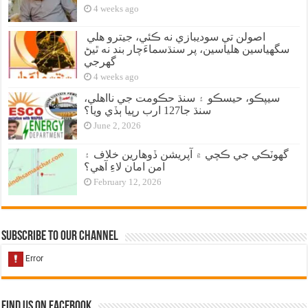
4 weeks ago
اصولن تي سوديبازي نه ڪئي، جيترو هلي
سگهياسين هلياسين، پر سنڌسماءَچار بند نه ٿيڻ
گهرجي
4 weeks ago
سيپڪو، حيسڪو ۽ سنڌ حڪومت جي نااهلي،
سنڌ جا127 ارب رپيا ٻڏي ويا؟
June 2, 2026
گهوٽڪي جي ڪچي ۾ آپريشن ڏوهارين خلاف ۽
امن امان لاءِ آهي؟
February 12, 2026
Subscribe to our Channel
Find us on Facebook