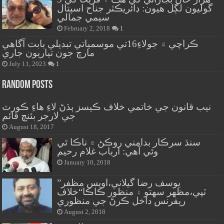
گوليون لڳل هيون: ڊائريڪٽر جناح اسپتال
سيمي جمالي
February 2, 2018
1
ڪراچي ۾ جولاءِ16تي موسمياتي تبديلي بابت آگاهي
مارچ جون تياريون جاري
July 11, 2023
1
Random Posts
نيب قانون جي خاتمي خلاف ڪيسز ٻڌڻ لاءِ هاءِ ڪورٽ
جي لارجر بئنچ قائم
August 18, 2017
سنڌ سرڪار بدامني روڪڻ ۾ ناڪا ٿي
وئي آهي: ارباب غلام رحيم
January 10, 2018
”يوسف رضا گيلاني،اويس مظفر
ٽپي،مظهر سهتو ۽ منظور ڪاڪا“خلاف
ريفرنس داخل ڪرڻ جي منظوري
August 2, 2018