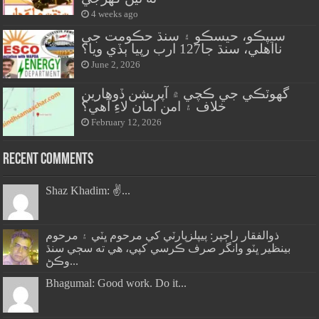
4 weeks ago
سيپڪو، حيسڪو ۽ سنڌ حڪومت جي
نااهلي، سنڌ جا127 ارب رپيا ٻڏي ويا؟
June 2, 2026
گهوٽڪي جي ڪچي ۾ آپريشن ڏوهارين
خلاف ۽ امن امان لاءِ آهي؟
February 12, 2026
Recent Comments
Shaz Khadim: ✌️...
ذوالفقار راڄپر: پيپلزپارٽي کي مرحوم ڀٽي ۽ مرحوم
بينظير ڀٽو وانگر صرف ڪرسي کپي، هي ته سڄي سنڌ
وڪڻ...
Bhagumal: Good work. Do it...