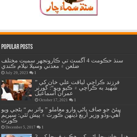
Popular Posts
سنڌ حڪومت 4 آگسٽ تي ڪارونجهر سميت مختلف
ضلعن ۾ معدني وسيلا نيلام ڪندي
July 29, 2023
1
” فرزند ڪراچي لياقت علي خان کي
شهيد به ڪراچي ۾ ڪيو ويو“: گورنر
عمران اسماعيل
October 17, 2021
1
پيئڻ جو صاف پاڻي وارو معاملو ” واٽر بم “ بڻجي ويو
آهي،وڏو وزير اربع ڏينهن ڪورٽ ۾ پيش ٿئي: سپريم
ڪورٽ
December 5, 2017
1
هزار خان بجاراڻي کي هڪ ۽ فريحا کي 3