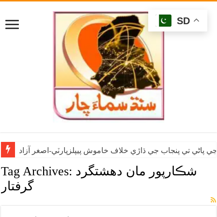
SD
ي پاڻي تي پنجاب جي ڌاڙي خلاف خاموش پيپلزپارٽي-اصغر آزاد
شڪارپور مان دهشتگرد
Tag Archives:
گرفتار