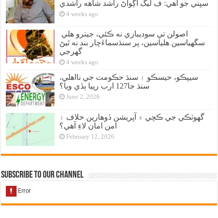
سڀني جو آهي: ف ليگ اڳواڻ راشد شاهه راشدي
4 weeks ago
اصولن تي سوديبازي نه ڪئي، جيترو هلي
سگهياسين هلياسين، پر سنڌسماءَچار بند نه ٿيڻ
گهرجي
4 weeks ago
سيپڪو، حيسڪو ۽ سنڌ حڪومت جي نااهلي،
سنڌ جا127 ارب رپيا ٻڏي ويا؟
June 2, 2026
گهوٽڪي جي ڪچي ۾ آپريشن ڏوهارين خلاف ۽
امن امان لاءِ آهي؟
February 12, 2026
Subscribe to our Channel