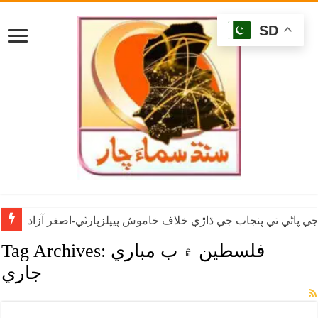
SD
ي پاڻي تي پنجاب جي ڌاڙي خلاف خاموش پيپلزپارٽي-اصغر آزاد
فلسطين ۾ ب مباري
Tag Archives:
جاري