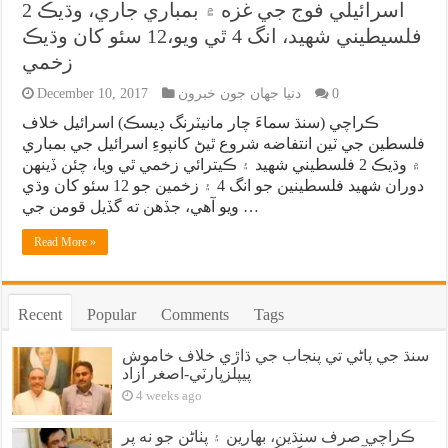
اسرائيلي فوج جي غزه ۾ بمباري جاري، وڌيڪ 2
فلسيطيني شهيد، انگ 4 ٿي ويو،12 سئو کان وڌيڪ
زخمي
0
دنيا جهان جون خبرون
December 10, 2017
ڪراچي (سنڌ سماءَ چار مانيٽرنگ ڊيسڪ) اسرائيل خلاف
فلسطين جي ٽين انتفاضه شروع ٿيڻ کانپوءِ اسرائيل جي بمباري
۾ وڌيڪ 2 فلسطيني شهيد ۽ ڪيترائي زخمي ٿي ويا، چئن ڏينهن
دوران شهيد فلسطينين جو انگ 4 ۽ زخمين جو 12 سئو کان وڌي
ويو آهي، جڏهن ته گڏيل قومن جي …
Read More »
Recent
Popular
Comments
Tags
سنڌ جي پاڻي تي پنجاب جي ڌاڙي خلاف خاموش
پيپلزپارٽي-اصغر آزاد
4 weeks ago
ڪراچي صرف سنڌين، بهارين ۽ پٺاڻن جو نه پر