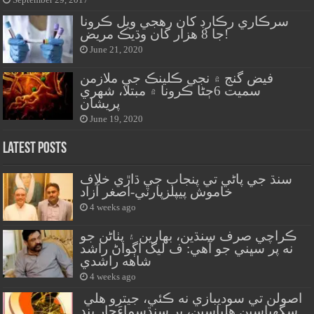
سرڪاري رڪارڊ کان رهجي ويل ڪرونا
جا 8 هزار کان وڌيڪ مريض!
June 21, 2020
فيض گنج ۾ نجي ڪلينڪ جي ملازمن
سميت 6ڄڻا ڪرونا ۾ مبتلا، شهري
پريشان
June 19, 2020
Latest Posts
سنڌ جي پاڻي تي پنجاب جي ڌاڙي خلاف
خاموش پيپلزپارٽي-اصغر آزاد
4 weeks ago
ڪراچي صرف سنڌين، بهارين ۽ پٺاڻن جو
نه پر سڀني جو آهي: ف ليگ اڳواڻ راشد
شاهه راشدي
4 weeks ago
اصولن تي سوديبازي نه ڪئي، جيترو هلي
سگهياسين هلياسين، پر سنڌسماءَچار بند