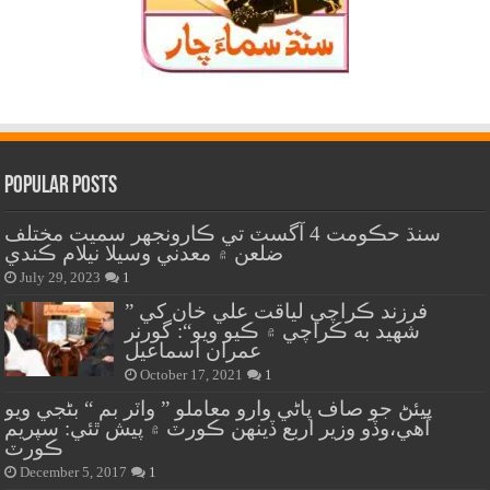
Popular Posts
سنڌ حڪومت 4 آگسٽ تي ڪارونجهر سميت مختلف
ضلعن ۾ معدني وسيلا نيلام ڪندي
July 29, 2023
1
” فرزند ڪراچي لياقت علي خان کي
شهيد به ڪراچي ۾ ڪيو ويو“: گورنر
عمران اسماعيل
October 17, 2021
1
پيئڻ جو صاف پاڻي وارو معاملو ” واٽر بم “ بڻجي ويو
آهي،وڏو وزير اربع ڏينهن ڪورٽ ۾ پيش ٿئي: سپريم
ڪورٽ
December 5, 2017
1