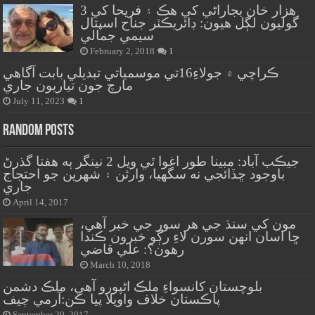
هزار خان بجاراڻي کي هڪ ۽ فريحا کي 3
گوليون لڳل هيون: ڊائريڪٽر جناح اسپتال
سيمي جمالي
February 2, 2018
1
ڪراچي ۾ جولاءِ16تي موسمياتي تبديلي بابت آگاهي
مارچ جون تياريون جاري
July 11, 2023
1
Random Posts
جيڪب آباد: مبينا طور اغوا ٿي ويل 2 نينگر ٻه هفتا گذرڻ
باوجود ڇڏائجي نه سگهيا، وارثن ۽ شهرين جو احتجاج
جاري
April 14, 2017
مون کي سنڌ جي هر سور جي خبر آهي،
ڇا اسان انهن سورن لاءِ رڳو خبرون ڪندا
رهون؟: علي قاضي
March 10, 2018
بلوچستان کانسواءِ ملڪ اڻپورو آهي، ملڪ دشمن
پاڪستان خلاف واويلا پيا ڪن:آرمي چيف
September 29, 2017