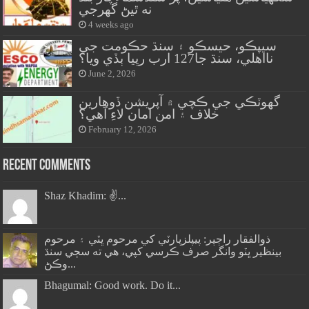
نه ٿيڻ گهرجي
4 weeks ago
سيپڪو، حيسڪو ۽ سنڌ حڪومت جي
نااهلي، سنڌ جا127 ارب رپيا ٻڏي ويا؟
June 2, 2026
گهوٽڪي جي ڪچي ۾ آپريشن ڏوهارين
خلاف ۽ امن امان لاءِ آهي؟
February 12, 2026
Recent Comments
Shaz Khadim: ✌️...
ذوالفقار راڄپر: پيپلزپارٽي کي مرحوم ڀٽي ۽ مرحوم
بينظير ڀٽو وانگر صرف ڪرسي کپي، هي ته سڄي سنڌ
وڪڻ...
Bhagumal: Good work. Do it...