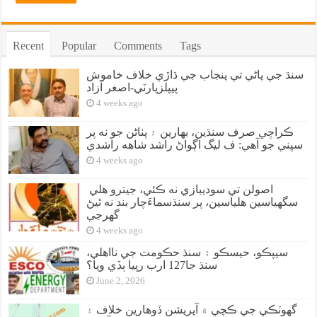
Recent
Popular
Comments
Tags
سنڌ جي پاڻي تي پنجاب جي ڌاڙي خلاف خاموش
پيپلزپارٽي-اصغر آزاد
4 weeks ago
ڪراچي صرف سنڌين، بهارين ۽ پٺاڻن جو نه پر
سڀني جو آهي: ف ليگ اڳواڻ راشد شاهه راشدي
4 weeks ago
اصولن تي سوديبازي نه ڪئي، جيترو هلي
سگهياسين هلياسين، پر سنڌسماءَچار بند نه ٿيڻ
گهرجي
4 weeks ago
سيپڪو، حيسڪو ۽ سنڌ حڪومت جي نااهلي،
سنڌ جا127 ارب رپيا ٻڏي ويا؟
June 2, 2026
گهوٽڪي جي ڪچي ۾ آپريشن ڏوهارين خلاف ۽