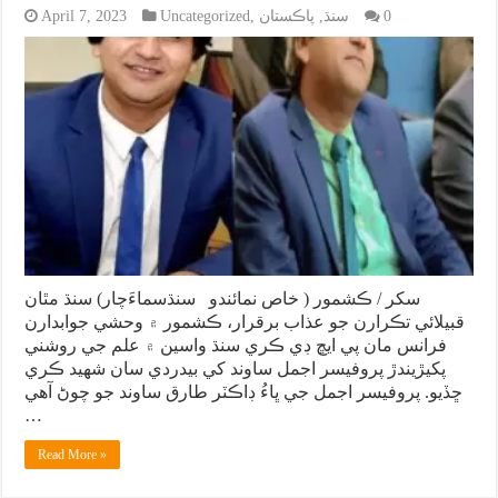
0
سنڌ
,
پاڪستان
,
Uncategorized
April 7, 2023
سکر / ڪشمور ( خاص نمائندو سنڌسماءَچار) سنڌ مٿان
قبيلائي تڪرارن جو عذاب برقرار، ڪشمور ۾ وحشي جوابدارن
فرانس مان پي ايڇ ڊي ڪري سنڌ واسين ۾ علم جي روشني
پکيڙيندڙ پروفيسر اجمل ساوند کي بيدردي سان شهيد ڪري
ڇڏيو. پروفيسر اجمل جي ڀاءُ ڊاڪٽر طارق ساوند جو چوڻ آهي
…
Read More »