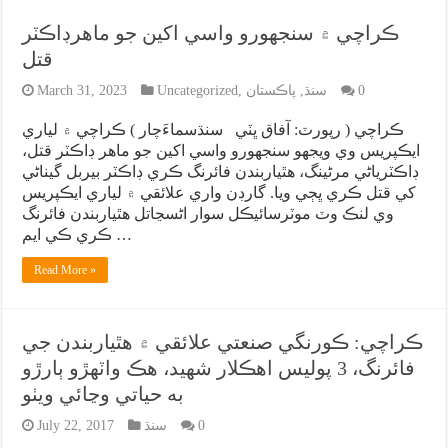
ڪراچي ۾ سنجهورو واسي اکين جو ماهرڊاڪٽر
قتل
0
سنڌ
,
پاڪستان
,
Uncategorized
March 31, 2023
ڪراچي ( رپورٽ: آفاق ڀٽي سنڌسماءَچار ) ڪراچي ۾ لياري
ايڪپريس وي ويجهو سنجهورو واسي اکين جو ماهر ڊاڪٽر قتل،
ڊاڪٽرياڻي مرڻينگ، هٿياربندن فائرنگ ڪري ڊاڪٽر بيربل گيناڻي
کي قتل ڪري ڀڄي ويا. گارڊن واري علائقي ۾ لياري ايڪپريس
وي لنڪ وٽ موٽرسائيڪل سوار اڻسڃاتل هٿياربندن فائرنگ
ڪري ڪي ايم …
Read More »
ڪراچي: ڪورنگي صنعتي علائقي ۾ هٿياربندن جي
فائرنگ، 3 پوليس اهڪلار شهيد، هڪ واٽهڙو ٻارڙو
به حياتي وڃائي ويٺو
0
سنڌ
July 22, 2017