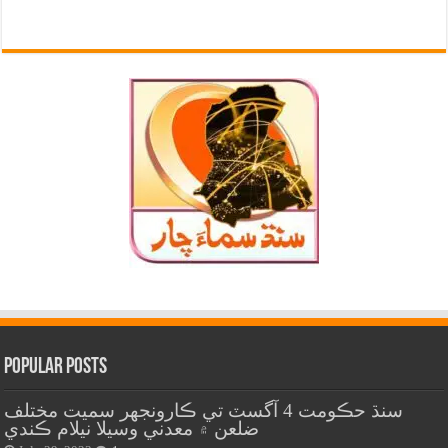
Popular Posts
سنڌ حڪومت 4 آگسٽ تي ڪارونجهر سميت مختلف
ضلعن ۾ معدني وسيلا نيلام ڪندي