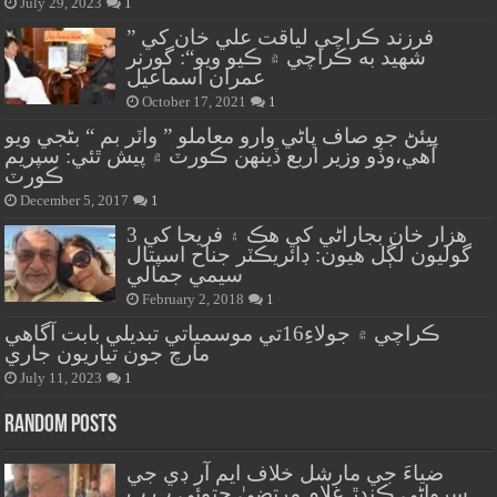
July 29, 2023
1
” فرزند ڪراچي لياقت علي خان کي
شهيد به ڪراچي ۾ ڪيو ويو“: گورنر
عمران اسماعيل
October 17, 2021
1
پيئڻ جو صاف پاڻي وارو معاملو ” واٽر بم “ بڻجي ويو
آهي،وڏو وزير اربع ڏينهن ڪورٽ ۾ پيش ٿئي: سپريم
ڪورٽ
December 5, 2017
1
هزار خان بجاراڻي کي هڪ ۽ فريحا کي 3
گوليون لڳل هيون: ڊائريڪٽر جناح اسپتال
سيمي جمالي
February 2, 2018
1
ڪراچي ۾ جولاءِ16تي موسمياتي تبديلي بابت آگاهي
مارچ جون تياريون جاري
July 11, 2023
1
Random Posts
ضياءَ جي مارشل خلاف ايم آر ڊي جي
سرواڻي ڪندڙ غلام مرتضيٰ جتوئي پ پ