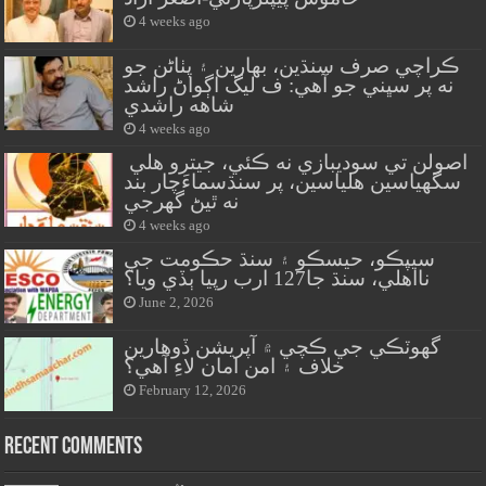
4 weeks ago
ڪراچي صرف سنڌين، بهارين ۽ پٺاڻن جو
نه پر سڀني جو آهي: ف ليگ اڳواڻ راشد
شاهه راشدي
4 weeks ago
اصولن تي سوديبازي نه ڪئي، جيترو هلي
سگهياسين هلياسين، پر سنڌسماءَچار بند
نه ٿيڻ گهرجي
4 weeks ago
سيپڪو، حيسڪو ۽ سنڌ حڪومت جي
نااهلي، سنڌ جا127 ارب رپيا ٻڏي ويا؟
June 2, 2026
گهوٽڪي جي ڪچي ۾ آپريشن ڏوهارين
خلاف ۽ امن امان لاءِ آهي؟
February 12, 2026
Recent Comments