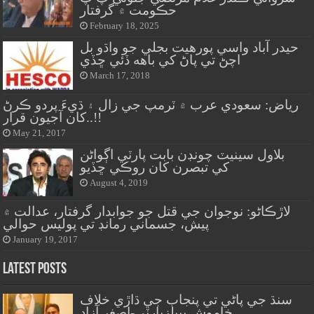
حڪومت ۾ گرفتار
February 18, 2025
حيدر آباد واسي پورهيت بجلي جو واڌو بل
اچڻ تي پاڻ کي باهه ڏئي ڇڏي
March 17, 2018
رياض: سعودي عرب ۾ ٽرمپ جي زال ۽ ڌيءَ پردو ڪرڻ
کان آجيون قرار..!!
May 21, 2017
بلاول سينيٽ چونڊن بابت پارٽي اڳواڻن
کي تبصرن کان روڪي ڇڏيو
August 4, 2019
لاڙڪاڻو: نوجوان جي قتل جو جوابدار گرفتار، عدالت ۾
پيش، جسماني رمانڊ تي پوليس حوالي
January 19, 2017
Latest Posts
سنڌ جي پاڻي تي پنجاب جي ڌاڙي خلاف
خاموش پيپلزپارٽي-اصغر آزاد