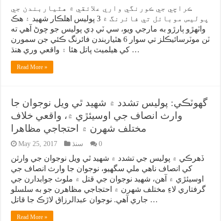
ڪراچي جي ڪورنگي واري علائقي ۾ هٿياربندن جي
پوليس موبائل تي فائرنگ ۾ 3 پوليس اهلڪار شهيد ۽ هڪ
واٽهڙو ٻارڙو به مارجي ويو، سي ٽي ڊي پوليس جو چوڻ آهي ته
ٽن موٽرسائيڪلز تي سوار 6 هٿياربندن فائرنگ ڪئي جن سمورن
کي هيلميٽ پاتل هئا ۽ واقعي وري هنڌ …
Read More »
گهوٽڪي: پوليس تشدد ۾ شهيد ٿي ويل نوجوان جا
وارث انصاف جي اوسيئڙي ۾، واقعي خلاف
مختلف شهرن ۾ احتجاجي مظاهرا
0
سنڌ
May 25, 2017
ڏهرڪي ۾ پوليس جي تشدد ۾ شهيد ٿي ويل نوجوان جي وارثن
کي انصاف ناهي ملي سگهيو، نوجوان جا وارث انصاف جي
اوسيئڙي ۾ آهن، شهيد نوجوان جي قتل ۾ ملوث جوابدارن جي
گرفتاري لاءِ مختلف شهرن ۾ احتجاجي مظاهرن جو به سلسلو
جاري آهي. نوجوان عبدالرزاق لاڙڪ جا قاتل …
Read More »