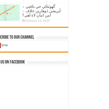
گهوٽڪي جي ڪچي ۾
آپريشن ڏوهارين خلاف ۽
امن امان لاءِ آهي؟
February 12, 2026
cribe to our Channel
 us on Facebook