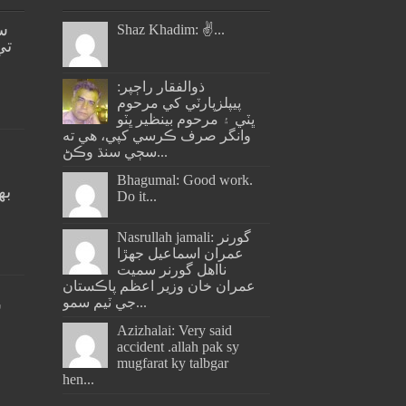
س
Shaz Khadim: ✌️...
تي
ذوالفقار راڄپر:
پيپلزپارٽي کي مرحوم
ڀٽي ۽ مرحوم بينظير ڀٽو
وانگر صرف ڪرسي کپي، هي ته
سڄي سنڌ وڪڻ...
Bhagumal: Good work.
به
Do it...
ج
Nasrullah jamali: گورنر
عمران اسماعيل جھڙا
نااهل گورنر سميت
عمران خان وزير اعظم پاڪستان
جي ٽيم سمو...
س
Azizhalai: Very said
accident .allah pak sy
mugfarat ky talbgar
hen...