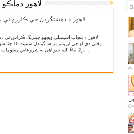
لاهور ڌماڪو 16 ڄڻا شهيد
R
لاهور ۾ دهشتگردن جي ڪارروائي ٻن ڊي آءِ
وقتي ڊي آءِ ج
راڻا ثناءُ الله چيو آهي ته شروعاتي معلومات موجب واقعو آپگهاتي حملي جو نتيجو آهي. …
جي