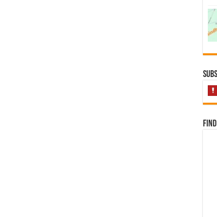
Subs
Find