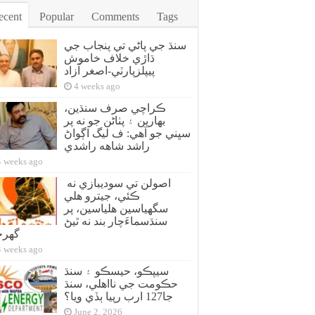
ecent
Popular
Comments
Tags
سنڌ جي پاڻي تي پنجاب جي
ڌاڙي خلاف خاموش
پيپلزپارٽي-اصغر آزاد
4 weeks ago
ڪراچي صرف سنڌين،
بهارين ۽ پٺاڻن جو نه پر
سڀني جو آهي: ف ليگ اڳواڻ
راشد شاهه راشدي
4 weeks ago
اصولن تي سوديبازي نه
ڪئي، جيترو هلي
سگهياسين هلياسين، پر
سنڌسماءَچار بند نه ٿيڻ
گهر
4 weeks ago
سيپڪو، حيسڪو ۽ سنڌ
حڪومت جي نااهلي، سنڌ
جا127 ارب رپيا ٻڏي ويا؟
June 2, 2026