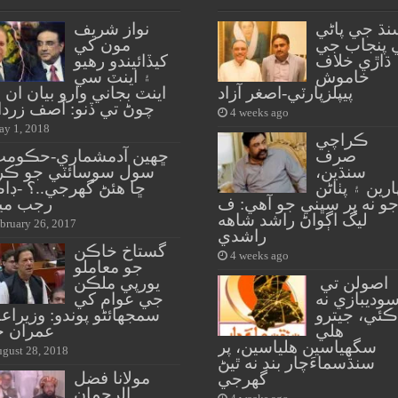
نڌ جي پاڻي
نواز شريف
 پنجاب جي
مون کي
ڌاڙي خلاف
کيڏائيندو رهيو
خاموش
۽ اينٽ سي
پيپلزپارٽي-اصغر آزاد
اينٽ بجاني وارو بيان ان
چوڻ تي ڏنو: آصف زردا
4 weeks ago
y 1, 2018
ڪراچي
صرف
ڇهين آدمشماري-حڪومت
سنڌين،
سول سوسائٽي جو ڪرد
ارين ۽ پٺاڻن
ڇا هئڻ گهرجي..؟ -ڊا
و نه پر سڀني جو آهي: ف
رجب مي
ليگ اڳواڻ راشد شاهه
bruary 26, 2017
راشدي
گستاخ خاڪن
4 weeks ago
جو معاملو
اصولن تي
يورپي ملڪن
وديبازي نه
جي عوام کي
ڪئي، جيترو
سمجهائڻو پوندو: وزيرا
هلي
عمران خ
سگهياسين هلياسين، پر
gust 28, 2018
سنڌسماءَچار بند نه ٿيڻ
مولانا فضل
گهرجي
الرحمان