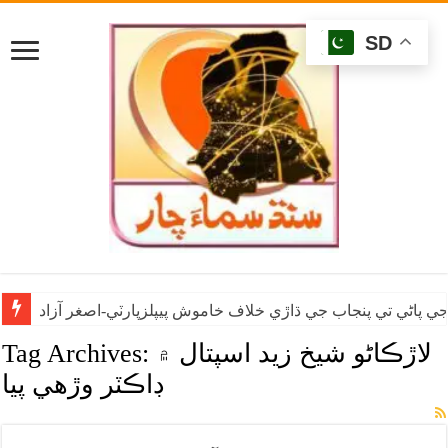
SD
ي پاڻي تي پنجاب جي ڌاڙي خلاف خاموش پيپلزپارٽي-اصغر آزاد
لاڙڪاڻو شيخ زيد اسپتال ۾
Tag Archives:
ڊاڪٽر وڙهي پيا