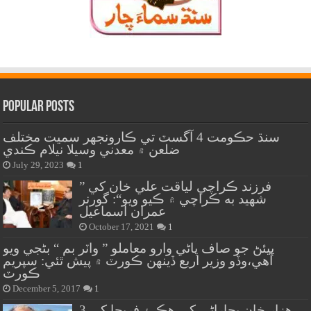
Popular Posts
سنڌ حڪومت 4 آگسٽ تي ڪارونجهر سميت مختلف
ضلعن ۾ معدني وسيلا نيلام ڪندي
July 29, 2023
1
” فرزند ڪراچي لياقت علي خان کي
شهيد به ڪراچي ۾ ڪيو ويو“: گورنر
عمران اسماعيل
October 17, 2021
1
پيئڻ جو صاف پاڻي وارو معاملو ” واٽر بم “ بڻجي ويو
آهي،وڏو وزير اربع ڏينهن ڪورٽ ۾ پيش ٿئي: سپريم
ڪورٽ
December 5, 2017
1
هزار خان بجاراڻي کي هڪ ۽ فريحا کي 3