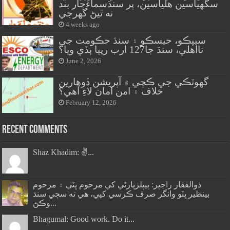
سگهياسين هلياسين، پر سنڌسماءَچار بند
نه ٿيڻ گهرجي
4 weeks ago
سيپڪو، حيسڪو ۽ سنڌ حڪومت جي
نااهلي، سنڌ جا127 ارب رپيا ٻڏي ويا؟
June 2, 2026
گهوٽڪي جي ڪچي ۾ آپريشن ڏوهارين
خلاف ۽ امن امان لاءِ آهي؟
February 12, 2026
Recent Comments
Shaz Khadim: ✌️...
ذوالفقار راڄپر: پيپلزپارٽي کي مرحوم ڀٽي ۽ مرحوم
بينظير ڀٽو وانگر صرف ڪرسي کپي، هي ته سڄي سنڌ
وڪڻ...
Bhagumal: Good work. Do it...