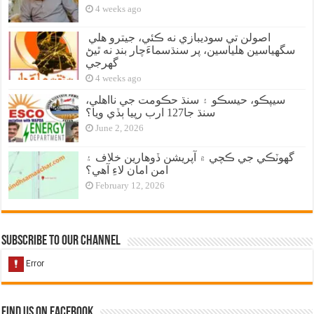
4 weeks ago
اصولن تي سوديبازي نه ڪئي، جيترو هلي
سگهياسين هلياسين، پر سنڌسماءَچار بند نه ٿيڻ
گهرجي
4 weeks ago
سيپڪو، حيسڪو ۽ سنڌ حڪومت جي نااهلي،
سنڌ جا127 ارب رپيا ٻڏي ويا؟
June 2, 2026
گهوٽڪي جي ڪچي ۾ آپريشن ڏوهارين خلاف ۽
امن امان لاءِ آهي؟
February 12, 2026
Subscribe to our Channel
Find us on Facebook