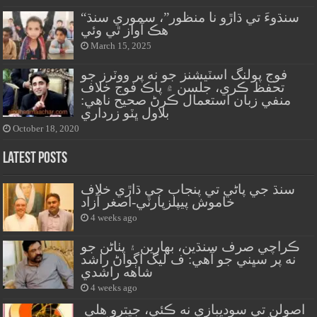
“سنڌوءَ تي ڌاڙو نا منظور”، سموري سنڌ
هڪ آواز ٿي وئي
March 15, 2025
فوج پولنگ اسٽيشنز جو نه پر ووٽرز جو
تحفظ ڪري، جلسن ۾ پاڪ فوج خلاف
منفي زبان استعمال ڪرڻ صحيح ناهي:
بلاول ڀٽو زرداري
October 18, 2020
Latest Posts
سنڌ جي پاڻي تي پنجاب جي ڌاڙي خلاف
خاموش پيپلزپارٽي-اصغر آزاد
4 weeks ago
ڪراچي صرف سنڌين، بهارين ۽ پٺاڻن جو
نه پر سڀني جو آهي: ف ليگ اڳواڻ راشد
شاهه راشدي
4 weeks ago
اصولن تي سوديبازي نه ڪئي، جيترو هلي