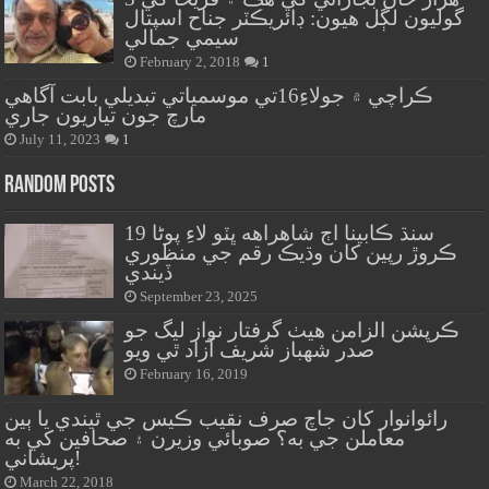
گوليون لڳل هيون: ڊائريڪٽر جناح اسپتال
سيمي جمالي
February 2, 2018
1
ڪراچي ۾ جولاءِ16تي موسمياتي تبديلي بابت آگاهي
مارچ جون تياريون جاري
July 11, 2023
1
Random Posts
سنڌ ڪابينا اڄ شاهراهه ڀٽو لاءِ پوڻا 19
ڪروڙ رپين کان وڌيڪ رقم جي منظوري
ڏيندي
September 23, 2025
ڪرپشن الزامن هيٺ گرفتار نواز ليگ جو
صدر شهباز شريف آزاد ٿي ويو
February 16, 2019
رائوانوار کان جاچ صرف نقيب ڪيس جي ٿيندي يا ٻين
معاملن جي به؟ صوبائي وزيرن ۽ صحافين کي به
پريشاني!
March 22, 2018