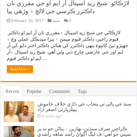
لاڙڪاڻو: شيخ زيد اسپتال آر ايم او جي مقرري تان
ڊاڪٽرز ڪرسي جي لالچ ۾ وڙهي پيا
0
سنڌ
February 20, 2017
لاڙڪاڻي جي شيخ زيد اسپتال ۾مقرري تان آر ايم او ڊاڪٽر
قيوم راڄپر، ڊاڪٽر قيوم ميمڻ ۽ پيرا ميڊيڪل عملي وچ ۾
جهيڙو ٿيڻ کانپوءِ ٻنهي ڊاڪٽرز کي هٽائي ڊاڪٽر اختر دايو کي آر
ايم اوز جي عارضي چارج ڏني وئي آهي. شيخ زيد اسپتال ۾آر
ايم او ڊاڪٽر قيوم …
Read More »
Recent
Popular
Comments
Tags
سنڌ جي پاڻي تي پنجاب جي ڌاڙي خلاف خاموش
پيپلزپارٽي-اصغر آزاد
4 weeks ago
ڪراچي صرف سنڌين، بهارين ۽ پٺاڻن جو نه پر
سڀني جو آهي: ف ليگ اڳواڻ راشد شاهه راشدي