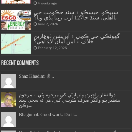
4 weeks ago
سيپڪو، حيسڪو ۽ سنڌ حڪومت جي
نااهلي، سنڌ جا127 ارب رپيا ٻڏي ويا؟
June 2, 2026
گهوٽڪي جي ڪچي ۾ آپريشن ڏوهارين
خلاف ۽ امن امان لاءِ آهي؟
February 12, 2026
Recent Comments
Shaz Khadim: ✌️...
ذوالفقار راڄپر: پيپلزپارٽي کي مرحوم ڀٽي ۽ مرحوم
بينظير ڀٽو وانگر صرف ڪرسي کپي، هي ته سڄي سنڌ
وڪڻ...
Bhagumal: Good work. Do it...