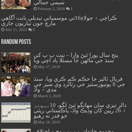
سيمي جمالي
February 2, 2018
1
ڪراچي ۾ جولاءِ16تي موسمياتي تبديلي بابت آگاهي
مارچ جون تياريون جاري
July 11, 2023
1
Random Posts
پنج سال پورا ٿيڻ وارا – نيٺ پ پ کي
سنڌ جي ماڻهن جا مسئلا ياد اچي ويا
May 17, 2018
فريال ٽالپر جا حڪم ڪم ڪري ويا، سنڌ
جي 8 يونيورسٽيز جي رٽائرڊ وي سيز جي
مدي ۾ واڌ
March 5, 2020
ڊالر تيزي سان مهانگو ٿيڻ لڳو، 10ميهنن
۾ 26 رپين کان وڌيڪ واڌ، پاڪستاني رپئي
جو قدر نه رهيو
May 18, 2019
مخدوم خاندان ۽ پ پ وچ ۾ اختلاف