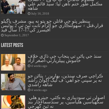
مڪمل طور ختم ناهن ٿيا: سيد قائم علي
شاهه
July 16, 2018
بينظير ڀٽو جي قاتلن جو پتو نه پيو، مشرف ڀاڳيلو
قرار،قتل ۾ سهولتڪاري جو الزام ثابت ٿيڻ تي 2 پوليس
آفيسرز کي17-17 سال قيد
September 1, 2017
Latest Posts
سنڌ جي پاڻي تي پنجاب جي ڌاڙي خلاف
خاموش پيپلزپارٽي-اصغر آزاد
4 weeks ago
ڪراچي صرف سنڌين، بهارين ۽ پٺاڻن جو
نه پر سڀني جو آهي: ف ليگ اڳواڻ راشد
شاهه راشدي
4 weeks ago
اصولن تي سوديبازي نه ڪئي، جيترو هلي
سگهياسين هلياسين، پر سنڌسماءَچار بند
نه ٿيڻ گهرجي