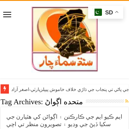
SD
ي پاڻي تي پنجاب جي ڌاڙي خلاف خاموش پيپلزپارٽي-اصغر آزاد
متحده اڳواڻ
Tag Archives:
ايم ڪيو ايم جي ڪارڪنن ۽ اڳواڻن کي هٿيارن جي
سکيا ڏيڻ جي وڊيو ۽ تصويرون منظر تي اچي