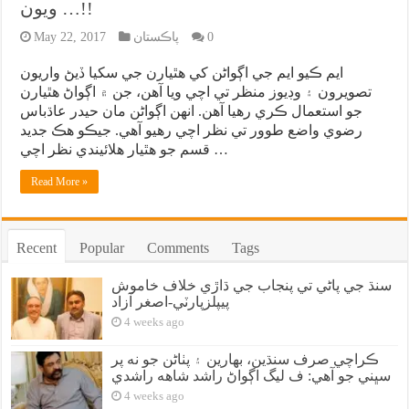
ويون …!!
0
پاڪستان
May 22, 2017
ايم ڪيو ايم جي اڳواڻن کي هٿيارن جي سکيا ڏيڻ واريون
تصويرون ۽ وڊيوز منظر تي اچي ويا آهن، جن ۾ اڳواڻ هٿيارن
جو استعمال ڪري رهيا آهن. انهن اڳواڻن مان حيدر عاڌباس
رضوي واضع طوور تي نظر اچي رهيو آهي. جيڪو هڪ جديد
قسم جو هٿيار هلائيندي نظر اچي …
Read More »
Recent
Popular
Comments
Tags
سنڌ جي پاڻي تي پنجاب جي ڌاڙي خلاف خاموش
پيپلزپارٽي-اصغر آزاد
4 weeks ago
ڪراچي صرف سنڌين، بهارين ۽ پٺاڻن جو نه پر
سڀني جو آهي: ف ليگ اڳواڻ راشد شاهه راشدي
4 weeks ago