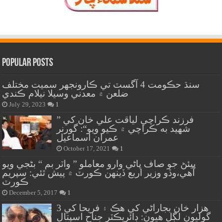
Popular Posts
سنڌ حڪومت 4 آگسٽ تي ڪارونجهر سميت مختلف
ضلعن ۾ معدني وسيلا نيلام ڪندي
July 29, 2023
1
” فرزند ڪراچي لياقت علي خان کي
شهيد به ڪراچي ۾ ڪيو ويو“: گورنر
عمران اسماعيل
October 17, 2021
1
پيئڻ جو صاف پاڻي وارو معاملو ” واٽر بم “ بڻجي ويو
آهي،وڏو وزير اربع ڏينهن ڪورٽ ۾ پيش ٿئي: سپريم
ڪورٽ
December 5, 2017
1
هزار خان بجاراڻي کي هڪ ۽ فريحا کي 3
گوليون لڳل هيون: ڊائريڪٽر جناح اسپتال