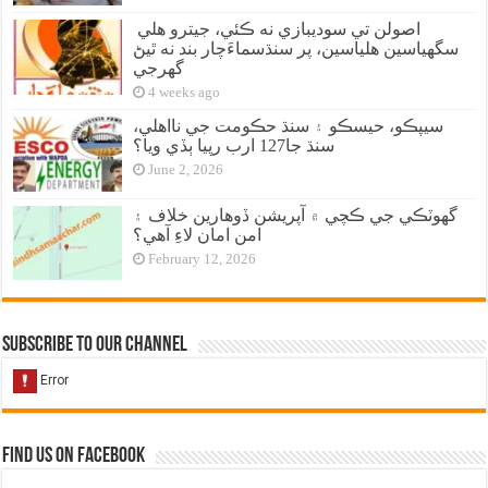
اصولن تي سوديبازي نه ڪئي، جيترو هلي
سگهياسين هلياسين، پر سنڌسماءَچار بند نه ٿيڻ
گهرجي
4 weeks ago
سيپڪو، حيسڪو ۽ سنڌ حڪومت جي نااهلي،
سنڌ جا127 ارب رپيا ٻڏي ويا؟
June 2, 2026
گهوٽڪي جي ڪچي ۾ آپريشن ڏوهارين خلاف ۽
امن امان لاءِ آهي؟
February 12, 2026
Subscribe to our Channel
Find us on Facebook