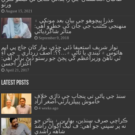
ورتو
August 15, 2021
عذرا پيچوهو جي بيان بعد مونکي ۽
منهنجي ڪٽنب جي جان کي خطرو آهي:
متاثر شاگردياڻي
September 9, 2018
نواز شريف استعيفا ڏئي ڇڏي، نواز کان جاچ پي ايم
هائوس ۾ ٿيندي يا ٿاڻي ۾…؟؟: آصف زرداري _ جي آءِ
ٽي ٺاهڻ وزيراعظم کي ڀڄڻ جو رستو ڏيڻ برابر آهي:
اعتزاز احسن
April 21, 2017
Latest Posts
سنڌ جي پاڻي تي پنجاب جي ڌاڙي خلاف
خاموش پيپلزپارٽي-اصغر آزاد
4 weeks ago
ڪراچي صرف سنڌين، بهارين ۽ پٺاڻن جو
نه پر سڀني جو آهي: ف ليگ اڳواڻ راشد
شاهه راشدي