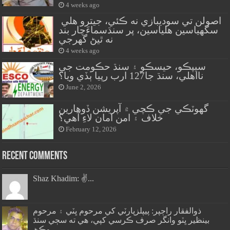
4 weeks ago
اصولن تي سوديبازي نه ڪئي، جيترو هلي
سگهياسين هلياسين، پر سنڌسماءَچار بند
نه ٿيڻ گهرجي
4 weeks ago
سيپڪو، حيسڪو ۽ سنڌ حڪومت جي
نااهلي، سنڌ جا127 ارب رپيا ٻڏي ويا؟
June 2, 2026
گهوٽڪي جي ڪچي ۾ آپريشن ڏوهارين
خلاف ۽ امن امان لاءِ آهي؟
February 12, 2026
Recent Comments
Shaz Khadim: ✌️...
ذوالفقار راڄپر: پيپلزپارٽي کي مرحوم ڀٽي ۽ مرحوم
بينظير ڀٽو وانگر صرف ڪرسي کپي، هي ته سڄي سنڌ
وڪڻ...