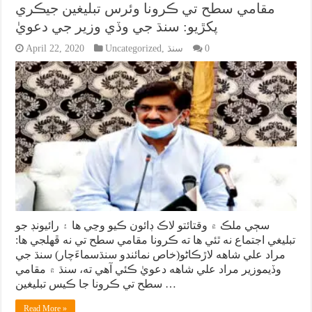
مقامي سطح تي ڪرونا وئرس تبليغين جيڪري
پکڙيو: سنڌ جي وڏي وزير جي دعويٰ
0
سنڌ
,
Uncategorized
April 22, 2020
سڄي ملڪ ۾ وقتائتو لاڪ ڊائون ڪيو وڃي ها ۽ رائيونڊ جو
تبليغي اجتماع نه ٿئي ها ته ڪرونا مقامي سطح تي نه ڦهلجي ها:
مراد علي شاهه لاڙڪاڻو(خاص نمائندو سنڌسماءَچار) سنڌ جي
وڏيموزير مراد علي شاهه دعويٰ ڪئي آهي ته، سنڌ ۾ مقامي
سطح تي ڪرونا جا ڪيس تبليغين …
Read More »