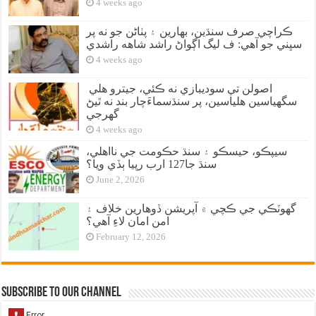
4 weeks ago
ڪراچي صرف سنڌين، بهارين ۽ پٺاڻن جو نه پر
سڀني جو آهي: ف ليگ اڳواڻ راشد شاهه راشدي
4 weeks ago
اصولن تي سوديبازي نه ڪئي، جيترو هلي
سگهياسين هلياسين، پر سنڌسماءَچار بند نه ٿيڻ
گهرجي
4 weeks ago
سيپڪو، حيسڪو ۽ سنڌ حڪومت جي نااهلي،
سنڌ جا127 ارب رپيا ٻڏي ويا؟
June 2, 2026
گهوٽڪي جي ڪچي ۾ آپريشن ڏوهارين خلاف ۽
امن امان لاءِ آهي؟
February 12, 2026
Subscribe to our Channel