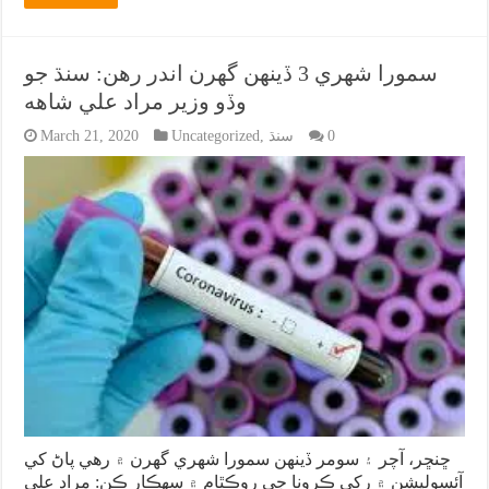
سمورا شهري 3 ڏينهن گهرن اندر رهن: سنڌ جو
وڏو وزير مراد علي شاهه
0
سنڌ
,
Uncategorized
March 21, 2020
ڇنڇر، آچر ۽ سومر ڏينهن سمورا شهري گهرن ۾ رهي پاڻ کي
آئسوليشن ۾ رکي ڪرونا جي روڪٿام ۾ سهڪار ڪن: مراد علي