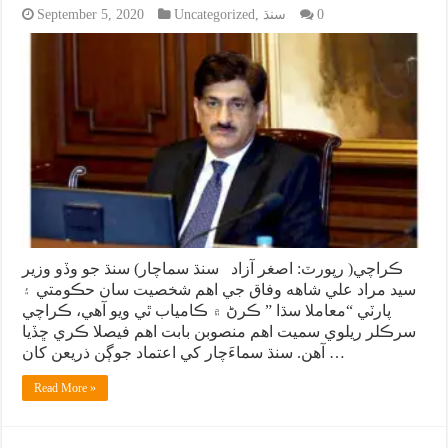
0
سنڌ
,
Uncategorized
September 5, 2020
ڪراچي( رپورٽ: اصغر آزاد سنڌ سماچار) سنڌ جو وڏو وزير
سيد مراد علي شاهه وفاق جي اهم شخصيت سان حڪومتي ۽
پارٽي “معاملا سڌا ” ڪرڻ ۾ ڪامياب ٿي ويو آهي، ڪراچي
سرڪلر ريلوي سميت اهم منصوبن بابت اهم فيصلا ڪري ڇڏيا
آهن. سنڌ سماءَچار کي اعتماد جوڳن ذريعن کان …
Read More »