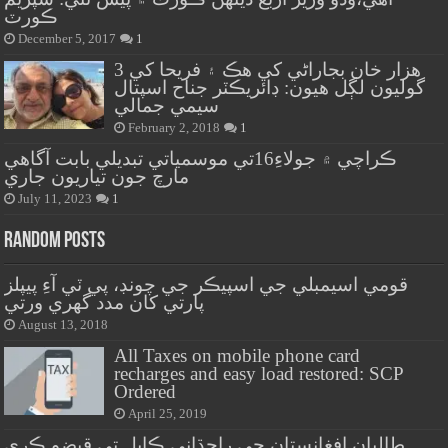
ڪورٽ
December 5, 2017
1
هزار خان بجاراڻي کي هڪ ۽ فريحا کي 3
گوليون لڳل هيون: ڊائريڪٽر جناح اسپتال
سيمي جمالي
February 2, 2018
1
ڪراچي ۾ جولاءِ16تي موسمياتي تبديلي بابت آگاهي
مارچ جون تياريون جاري
July 11, 2023
1
Random Posts
قومي اسيمبلي جي اسپيڪر جي چونڊ، پي ٽي آءِ پيپلز
پارتي کان مدد گهري ورتي
August 13, 2018
All Taxes on mobile phone card
recharges and easy load restored: SCP
Ordered
April 25, 2019
طالبان افغانستان جي راڄڌاني ڪابل تي قبضو ڪري