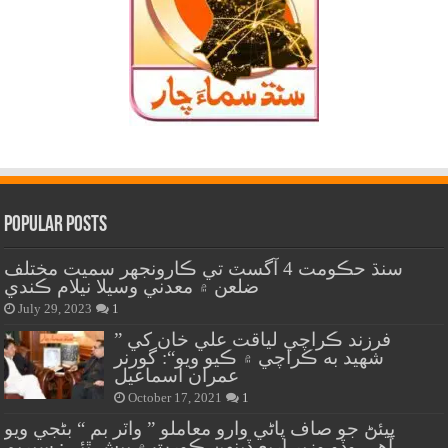
Popular Posts
سنڌ حڪومت 4 آگسٽ تي ڪارونجهر سميت مختلف
ضلعن ۾ معدني وسيلا نيلام ڪندي
July 29, 2023
1
” فرزند ڪراچي لياقت علي خان کي
شهيد به ڪراچي ۾ ڪيو ويو“: گورنر
عمران اسماعيل
October 17, 2021
1
پيئڻ جو صاف پاڻي وارو معاملو ” واٽر بم “ بڻجي ويو
آهي،وڏو وزير اربع ڏينهن ڪورٽ ۾ پيش ٿئي: سپريم