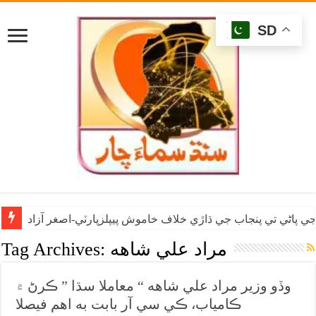
SD
ي پاڻي تي پنجاب جي ڌاڙي خلاف خاموش پيپلزپارٽي-اصغر آزاد
مراد علي شاهه
Tag Archives:
وڏو وزير مراد علي شاهه “ معاملا سڌا ” ڪرڻ ۾
ڪامياب، ڪي سي آر بابت به اهم فيصلا