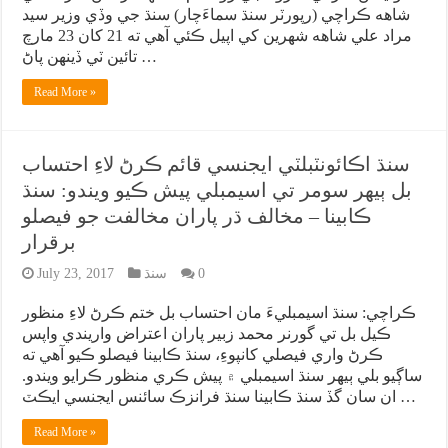
شاهه ڪراچي (رپورٽر سنڌ سماءَچار) سنڌ جي وڏي وزير سيد
مراد علي شاهه شهرين کي اپيل ڪئي آهي ته 21 کان 23 مارچ
تائين ٽي ڏينهن پاڻ …
Read More »
سنڌ اڪائونٽبلٽي ايجنسي قائم ڪرڻ لاءِ احتساب
بل ٻيهر سومر تي اسيمبلي پيش ڪيو ويندو: سنڌ
ڪابينا – مخالف ڌر پاران مخالفت جو فيصلو
برقرار
0
سنڌ
July 23, 2017
ڪراچي: سنڌ اسيمبليءَ مان احتساب بل ختم ڪرڻ لاءِ منظور
ڪيل بل تي گورنر محمد زبير پاران اعتراض واريندي واپس
ڪرڻ واري فيصلي کانپوءِ، سنڌ ڪابينا فيصلو ڪيو آهي ته
ساڳيو بلي ٻيهر سنڌ اسيمبلي ۾ پيش ڪري منظور ڪرايو ويندو.
ان سان گڏ سنڌ ڪابينا سنڌ فرانزڪ سائنس ايجنسي ايڪٽ …
Read More »