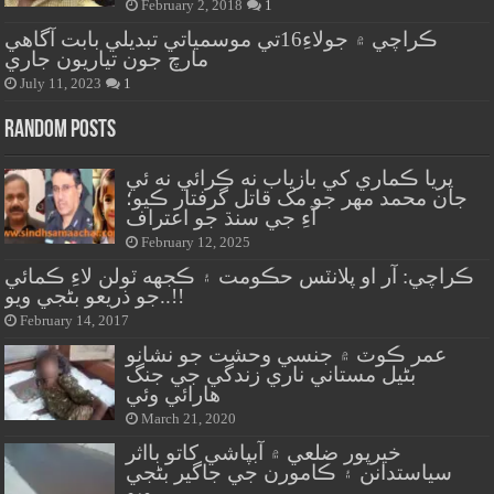
February 2, 2018
1
ڪراچي ۾ جولاءِ16تي موسمياتي تبديلي بابت آگاهي
مارچ جون تياريون جاري
July 11, 2023
1
Random Posts
پريا ڪماري کي بازياب نه ڪرائي نه ئي
جان محمد مهر جو مک قاتل گرفتار ڪيو؛
آءِ جي سنڌ جو اعتراف
February 12, 2025
ڪراچي: آر او پلانٽس حڪومت ۽ ڪجهه ٽولن لاءِ ڪمائي
جو ذريعو بڻجي ويو..!!
February 14, 2017
عمر ڪوٽ ۾ جنسي وحشت جو نشانو
بڻيل مستاني ناري زندگي جي جنگ
هارائي وئي
March 21, 2020
خيرپور ضلعي ۾ آبپاشي کاتو بااثر
سياستدانن ۽ ڪامورن جي جاگير بڻجي
ويو