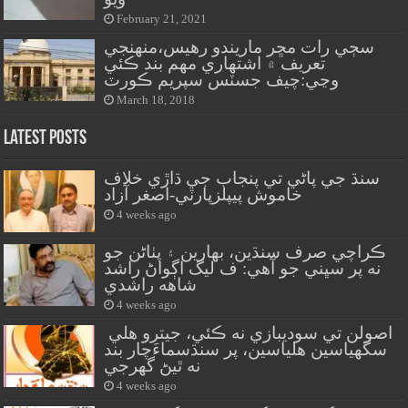
February 21, 2021
سڄي رات مڇر ماريندو رهيس،منهنجي
تعريف ۾ اشتهاري مهم بند ڪئي
وڃي:چيف جسٽس سپريم ڪورٽ
March 18, 2018
Latest Posts
سنڌ جي پاڻي تي پنجاب جي ڌاڙي خلاف
خاموش پيپلزپارٽي-اصغر آزاد
4 weeks ago
ڪراچي صرف سنڌين، بهارين ۽ پٺاڻن جو
نه پر سڀني جو آهي: ف ليگ اڳواڻ راشد
شاهه راشدي
4 weeks ago
اصولن تي سوديبازي نه ڪئي، جيترو هلي
سگهياسين هلياسين، پر سنڌسماءَچار بند
نه ٿيڻ گهرجي
4 weeks ago