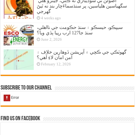
اصولن تي سوديبازي نه ڪئي، جيترو هلي
سگهياسين هلياسين، پر سنڌسماءَچار بند نه ٿيڻ
گهرجي
4 weeks ago
سيپڪو، حيسڪو ۽ سنڌ حڪومت جي نااهلي،
سنڌ جا127 ارب رپيا ٻڏي ويا؟
June 2, 2026
گهوٽڪي جي ڪچي ۾ آپريشن ڏوهارين خلاف ۽
امن امان لاءِ آهي؟
February 12, 2026
Subscribe to our Channel
Find us on Facebook