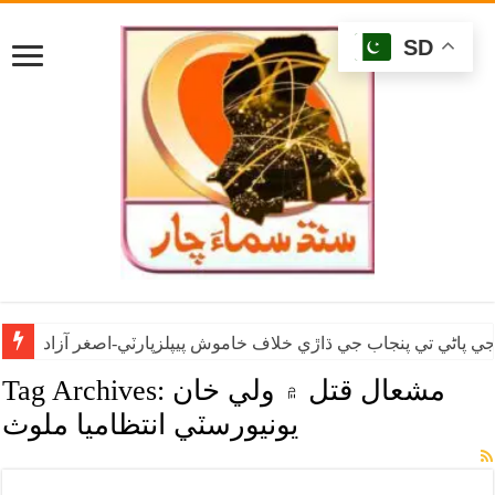
SD
ي پاڻي تي پنجاب جي ڌاڙي خلاف خاموش پيپلزپارٽي-اصغر آزاد
مشعال قتل ۾ ولي خان
Tag Archives:
يونيورسٽي انتظاميا ملوث