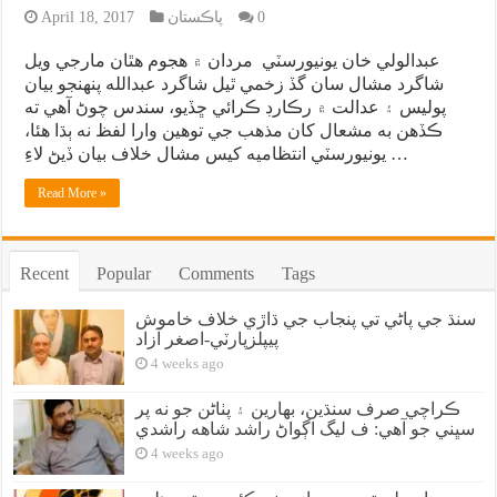
0
پاڪستان
April 18, 2017
عبدالولي خان يونيورسٽي مردان ۾ هجوم هٿان مارجي ويل
شاگرد مشال سان گڏ زخمي ٿيل شاگرد عبدالله پنهنجو بيان
پوليس ۽ عدالت ۾ رڪارڊ ڪرائي ڇڏيو، سندس چوڻ آهي ته
ڪڏهن به مشعال کان مذهب جي توهين وارا لفظ نه ٻڌا هئا،
يونيورسٽي انتظاميه کيس مشال خلاف بيان ڏيڻ لاءِ …
Read More »
Recent
Popular
Comments
Tags
سنڌ جي پاڻي تي پنجاب جي ڌاڙي خلاف خاموش
پيپلزپارٽي-اصغر آزاد
4 weeks ago
ڪراچي صرف سنڌين، بهارين ۽ پٺاڻن جو نه پر
سڀني جو آهي: ف ليگ اڳواڻ راشد شاهه راشدي
4 weeks ago