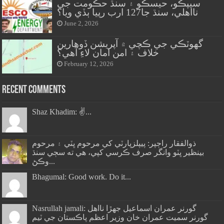
سيپڪو، حيسڪو ۽ سنڌ حڪومت جي
نااهلي، سنڌ جا127 ارب رپيا ٻڏي ويا؟
June 2, 2026
گهوٽڪي جي ڪچي ۾ آپريشن ڏوهارين
خلاف ۽ امن امان لاءِ آهي؟
February 12, 2026
Recent Comments
Shaz Khadim: ✌️...
ذوالفقار راڄپر: پيپلزپارٽي کي مرحوم ڀٽي ۽ مرحوم
بينظير ڀٽو وانگر صرف ڪرسي کپي، هي ته سڄي سنڌ
وڪڻ...
Bhagumal: Good work. Do it...
Nasrullah jamali: گورنر عمران اسماعيل جھڙا نااهل
گورنر سميت عمران خان وزير اعظم پاڪستان جي ٽيم