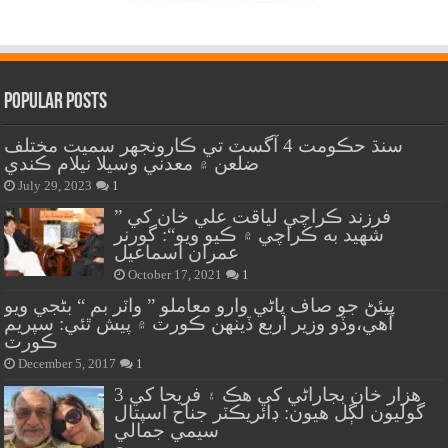
Popular Posts
سنڌ حڪومت 4 آگسٽ تي ڪارونجهر سميت مختلف
ضلعن ۾ معدني وسيلا نيلام ڪندي
July 29, 2023
1
” فرزند ڪراچي لياقت علي خان کي
شهيد به ڪراچي ۾ ڪيو ويو“: گورنر
عمران اسماعيل
October 17, 2021
1
پيئڻ جو صاف پاڻي وارو معاملو ” واٽر بم “ بڻجي ويو
آهي،وڏو وزير اربع ڏينهن ڪورٽ ۾ پيش ٿئي: سپريم
ڪورٽ
December 5, 2017
1
هزار خان بجاراڻي کي هڪ ۽ فريحا کي 3
گوليون لڳل هيون: ڊائريڪٽر جناح اسپتال
سيمي جمالي