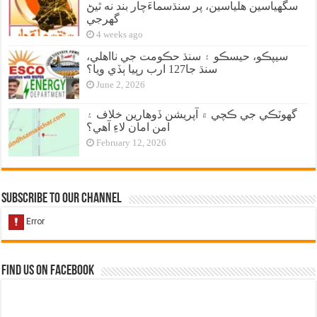
سگهياسين هلياسين، پر سنڌسماءَچار بند نه ٿيڻ
گهرجي
4 weeks ago
سيپڪو، حيسڪو ۽ سنڌ حڪومت جي نااهلي،
سنڌ جا127 ارب رپيا ٻڏي ويا؟
June 2, 2026
گهوٽڪي جي ڪچي ۾ آپريشن ڏوهارين خلاف ۽
امن امان لاءِ آهي؟
February 12, 2026
Subscribe to our Channel
Find us on Facebook