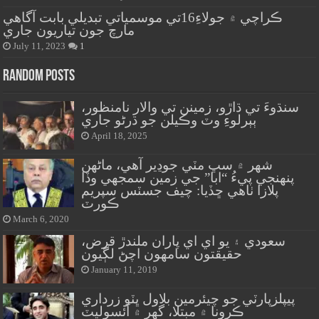
ڪراچي ۾ جولاءِ16تي موسمياتي تبديلي بابت آگاهي
مارچ جون تياريون جاري
July 11, 2023
1
Random Posts
سنڌوءَ تي ڌاڙو، زمينن تي والار نامنظور،
ٻٻرلوءِ وٽ وڪيلن جو ڌرڻو جاري
April 18, 2025
شهر ۾ سڀ مٽي جوڍير آهي، ماڻهن
پنهنجي پيءُ “ابا” جي زمين سمجهي وڏا
پلازا ٺاهي ڇڏيا: چيف جسٽس سپريم
ڪورٽ
March 6, 2020
سعودي ۽ يو اي اي پاران ملندڙ قرض،
حقيقتون سامهون اچڻ لڳيون
January 11, 2019
پيپلزپارٽي جو چيئرمين بلاول ڀٽو زرداري
ڪرونا ۾ مبتلا، گهر ۾ آئسوليٽ