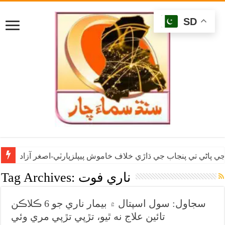
SD
ي پاڻي تي پنجاب جي ڌاڙي خلاف خاموش پيپلزپارٽي-اصغر آزاد
ناري فوت
Tag Archives:
سجاول: سول اسپتال ۾ بيمار ناري جو 6 ڪلاڪن
تائين علاج نه ٿيو، تڙپي تڙپي مري وئي