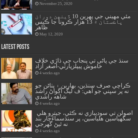
November 25, 2020
مئي مهيني جي پهرين 10 ڏينهن دوران
پاڪستان ۾ 13 هزار ڪرونا جا ڪيس
ظاهر
May 12, 2020
Latest Posts
سنڌ جي پاڻي تي پنجاب جي ڌاڙي خلاف
خاموش پيپلزپارٽي-اصغر آزاد
4 weeks ago
ڪراچي صرف سنڌين، بهارين ۽ پٺاڻن جو
نه پر سڀني جو آهي: ف ليگ اڳواڻ راشد
شاهه راشدي
4 weeks ago
اصولن تي سوديبازي نه ڪئي، جيترو هلي
سگهياسين هلياسين، پر سنڌسماءَچار بند
نه ٿيڻ گهرجي
4 weeks ago