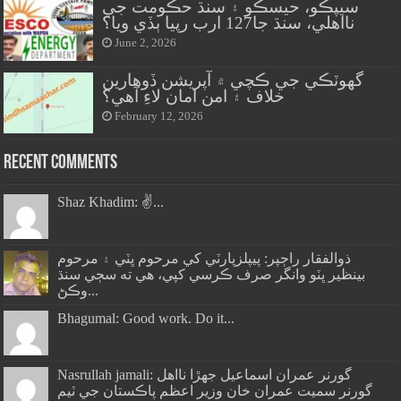
سيپڪو، حيسڪو ۽ سنڌ حڪومت جي
نااهلي، سنڌ جا127 ارب رپيا ٻڏي ويا؟
June 2, 2026
گهوٽڪي جي ڪچي ۾ آپريشن ڏوهارين
خلاف ۽ امن امان لاءِ آهي؟
February 12, 2026
Recent Comments
Shaz Khadim: ✌️...
ذوالفقار راڄپر: پيپلزپارٽي کي مرحوم ڀٽي ۽ مرحوم
بينظير ڀٽو وانگر صرف ڪرسي کپي، هي ته سڄي سنڌ
وڪڻ...
Bhagumal: Good work. Do it...
Nasrullah jamali: گورنر عمران اسماعيل جھڙا نااهل
گورنر سميت عمران خان وزير اعظم پاڪستان جي ٽيم