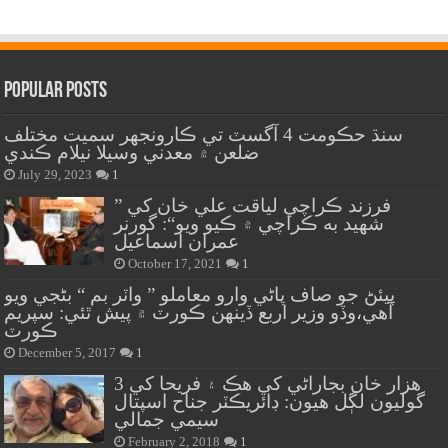
Popular Posts
سنڌ حڪومت 4 آگسٽ تي ڪارونجهر سميت مختلف
ضلعن ۾ معدني وسيلا نيلام ڪندي
July 29, 2023
1
” فرزند ڪراچي لياقت علي خان کي
شهيد به ڪراچي ۾ ڪيو ويو“: گورنر
عمران اسماعيل
October 17, 2021
1
پيئڻ جو صاف پاڻي وارو معاملو ” واٽر بم “ بڻجي ويو
آهي،وڏو وزير اربع ڏينهن ڪورٽ ۾ پيش ٿئي: سپريم
ڪورٽ
December 5, 2017
1
هزار خان بجاراڻي کي هڪ ۽ فريحا کي 3
گوليون لڳل هيون: ڊائريڪٽر جناح اسپتال
سيمي جمالي
February 2, 2018
1