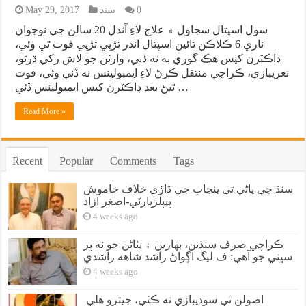
0
سنڌ
May 29, 2017
سول اسپتال سجاول ۾ علاج لاءِ آندل 20 سالن جي نوجوان
ناري 6 ڪلاڪن تائين اسپتال اندر تڙپي تڙپي فوت ٿي وئي،
ڊاڪٽرن کيس هڪ گوري به نه ڏني، وارثن جو لاش رکي ڌرڻو،
نعريبازي، ڪراچي منتقل ڪرڻ لاءِ ايمبولينس نه ڏني وئي، فوت
ٿيڻ بعد ڊاڪٽرن کيس ايمبولينس ڏئي …
Read More »
Recent
Popular
Comments
Tags
سنڌ جي پاڻي تي پنجاب جي ڌاڙي خلاف خاموش
پيپلزپارٽي-اصغر آزاد
4 weeks ago
ڪراچي صرف سنڌين، بهارين ۽ پٺاڻن جو نه پر
سڀني جو آهي: ف ليگ اڳواڻ راشد شاهه راشدي
4 weeks ago
اصولن تي سوديبازي نه ڪئي، جيترو هلي