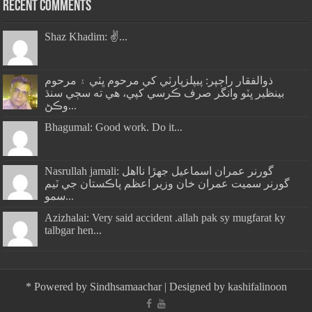
Recent Comments
Shaz Khadim: ✌️...
ذوالفقار راڄپر: پيپلزپارٽي کي مرحوم ڀٽي ۽ مرحوم
بينظير ڀٽو وانگر صرف ڪرسي کپي، هي ته سڄي سنڌ
وڪڻ...
Bhagumal: Good work. Do it...
Nasrullah jamali: گورنر عمران اسماعيل جھڙا نااهل
گورنر سميت عمران خان وزير اعظم پاڪستان جي ٽيم
سمو...
Azizhalai: Very said accident .allah pak sy mugfarat ky
talbgar hen...
*
Powered by
Sindhsamaachar
| Designed by
kashifalinoon