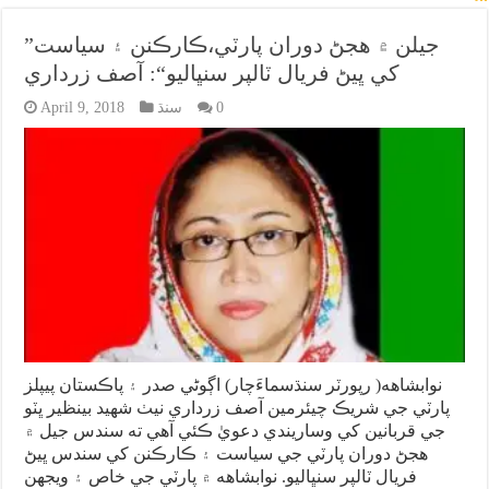
”جيلن ۾ هجڻ دوران پارٽي،ڪارڪنن ۽ سياست
کي ڀيڻ فريال ٽالپر سنڀاليو“: آصف زرداري
0
سنڌ
April 9, 2018
نوابشاهه( رپورٽر سنڌسماءَچار) اڳوڻي صدر ۽ پاڪستان پيپلز
پارٽي جي شريڪ چيئرمين آصف زرداري نيٺ شهيد بينظير ڀٽو
جي قربانين کي وساريندي دعويٰ ڪئي آهي ته سندس جيل ۾
هجڻ دوران پارٽي جي سياست ۽ ڪارڪنن کي سندس ڀيڻ
فريال ٽالپر سنڀاليو. نوابشاهه ۾ پارٽي جي خاص ۽ ويجهن