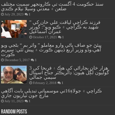
سنڌ حڪومت 4 آگسٽ تي ڪارونجهر سميت مختلف
ضلعن ۾ معدني وسيلا نيلام ڪندي
July 29, 2023
1
” فرزند ڪراچي لياقت علي خان کي
شهيد به ڪراچي ۾ ڪيو ويو“: گورنر
عمران اسماعيل
October 17, 2021
1
پيئڻ جو صاف پاڻي وارو معاملو ” واٽر بم “ بڻجي ويو
آهي،وڏو وزير اربع ڏينهن ڪورٽ ۾ پيش ٿئي: سپريم
ڪورٽ
December 5, 2017
1
هزار خان بجاراڻي کي هڪ ۽ فريحا کي 3
گوليون لڳل هيون: ڊائريڪٽر جناح اسپتال
سيمي جمالي
February 2, 2018
1
ڪراچي ۾ جولاءِ16تي موسمياتي تبديلي بابت آگاهي
مارچ جون تياريون جاري
July 11, 2023
1
Random Posts