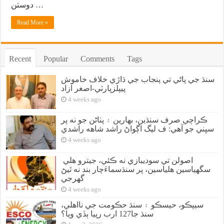
دوستن …
Read More »
Recent
Popular
Comments
Tags
سنڌ جي پاڻي تي پنجاب جي ڌاڙي خلاف خاموش
پيپلزپارٽي-اصغر آزاد
4 weeks ago
ڪراچي صرف سنڌين، بهارين ۽ پٺاڻن جو نه پر
سڀني جو آهي: ف ليگ اڳواڻ راشد شاهه راشدي
4 weeks ago
اصولن تي سوديبازي نه ڪئي، جيترو هلي
سگهياسين هلياسين، پر سنڌسماءَچار بند نه ٿيڻ
گهرجي
4 weeks ago
سيپڪو، حيسڪو ۽ سنڌ حڪومت جي نااهلي،
سنڌ جا127 ارب رپيا ٻڏي ويا؟