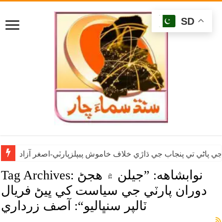
SD
ي پاڻي تي پنجاب جي ڌاڙي خلاف خاموش پيپلزپارٽي-اصغر آزاد
نوابشاهه: ”جيلن ۾ هجڻ
Tag Archives:
دوران پارٽي جي سياست کي ڀيڻ فريال
ٽالپر سنڀاليو“: آصف زرداري