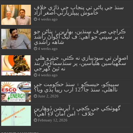
سنڌ جي پاڻي تي پنجاب جي ڌاڙي خلاف
خاموش پيپلزپارٽي-اصغر آزاد
4 weeks ago
ڪراچي صرف سنڌين، بهارين ۽ پٺاڻن جو
نه پر سڀني جو آهي: ف ليگ اڳواڻ راشد
شاهه راشدي
4 weeks ago
اصولن تي سوديبازي نه ڪئي، جيترو هلي
سگهياسين هلياسين، پر سنڌسماءَچار بند
نه ٿيڻ گهرجي
4 weeks ago
سيپڪو، حيسڪو ۽ سنڌ حڪومت جي
نااهلي، سنڌ جا127 ارب رپيا ٻڏي ويا؟
June 2, 2026
گهوٽڪي جي ڪچي ۾ آپريشن ڏوهارين
خلاف ۽ امن امان لاءِ آهي؟
February 12, 2026