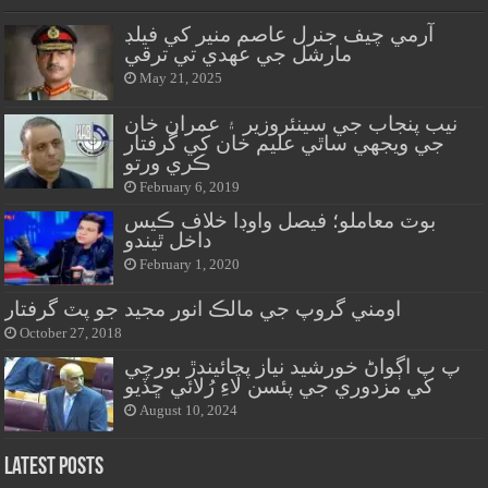
آرمي چيف جنرل عاصم منير کي فيلڊ
مارشل جي عهدي تي ترقي
May 21, 2025
نيب پنجاب جي سينئروزير ۽ عمران خان
جي ويجهي ساٿي عليم خان کي گرفتار
ڪري ورتو
February 6, 2019
بوٽ معاملو؛ فيصل واوڊا خلاف ڪيس
داخل ٿيندو
February 1, 2020
اومني گروپ جي مالڪ انور مجيد جو پٽ گرفتار
October 27, 2018
پ پ اڳواڻ خورشيد نياز پچائيندڙ بورچي
کي مزدوري جي پئسن لاءِ رُلائي ڇڏيو
August 10, 2024
Latest Posts