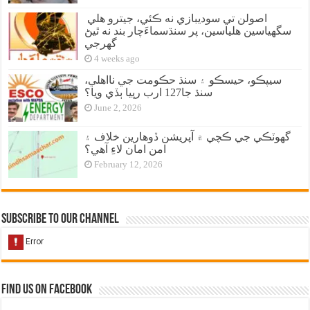
اصولن تي سوديبازي نه ڪئي، جيترو هلي
سگهياسين هلياسين، پر سنڌسماءَچار بند نه ٿيڻ
گهرجي
4 weeks ago
سيپڪو، حيسڪو ۽ سنڌ حڪومت جي نااهلي،
سنڌ جا127 ارب رپيا ٻڏي ويا؟
June 2, 2026
گهوٽڪي جي ڪچي ۾ آپريشن ڏوهارين خلاف ۽
امن امان لاءِ آهي؟
February 12, 2026
Subscribe to our Channel
Find us on Facebook