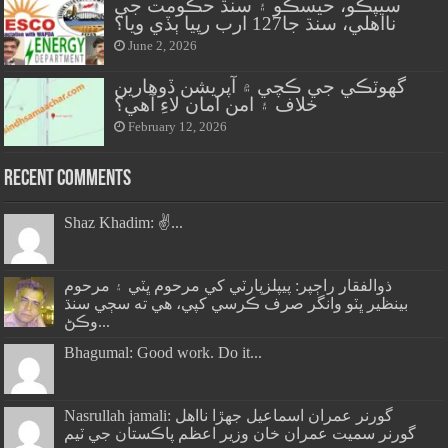
سيپڪو، حيسڪو ۽ سنڌ حڪومت جي
نااهلي، سنڌ جا127 ارب رپيا ٻڏي ويا؟
June 2, 2026
گهوٽڪي جي ڪچي ۾ آپريشن ڏوهارين
خلاف ۽ امن امان لاءِ آهي؟
February 12, 2026
Recent Comments
Shaz Khadim: ✌️...
ذوالفقار راڄپر: پيپلزپارٽي کي مرحوم ڀٽي ۽ مرحوم
بينظير ڀٽو وانگر صرف ڪرسي کپي، هي ته سڄي سنڌ
وڪڻ...
Bhagumal: Good work. Do it...
Nasrullah jamali: گورنر عمران اسماعيل جھڙا نااهل
گورنر سميت عمران خان وزير اعظم پاڪستان جي ٽيم