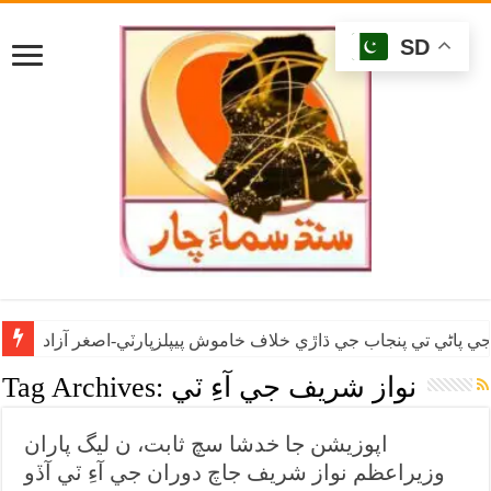
SD
ي پاڻي تي پنجاب جي ڌاڙي خلاف خاموش پيپلزپارٽي-اصغر آزاد
نواز شريف جي آءِ ٽي
Tag Archives:
اپوزيشن جا خدشا سچ ثابت، ن ليگ پاران
وزيراعظم نواز شريف جاچ دوران جي آءِ ٽي آڏو