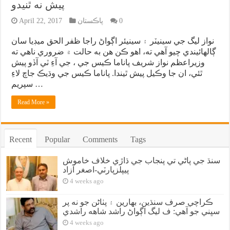
پيش نه ٿنيدو
0
پاڪستان
April 22, 2017
نواز ليگ جي سينيٽر ۽ سينيئر اڳواڻ راجا ظفر الحق ميڊيا سان
ڳالهائيندي چيو آهي ته، اهو ڪن هن به حالت ۾ ضروري ناهي ته
وزيراعظم نواز شريف پاناما ڪيس جي ، جي آءِ ٽي آڏو پيش
ٿئي، ان جا وڪيل پيش ٿيندا. پاناما ڪيس جي وڌيڪ جاچ لاءِ
سپريم …
Read More »
Recent
Popular
Comments
Tags
سنڌ جي پاڻي تي پنجاب جي ڌاڙي خلاف خاموش
پيپلزپارٽي-اصغر آزاد
4 weeks ago
ڪراچي صرف سنڌين، بهارين ۽ پٺاڻن جو نه پر
سڀني جو آهي: ف ليگ اڳواڻ راشد شاهه راشدي
4 weeks ago