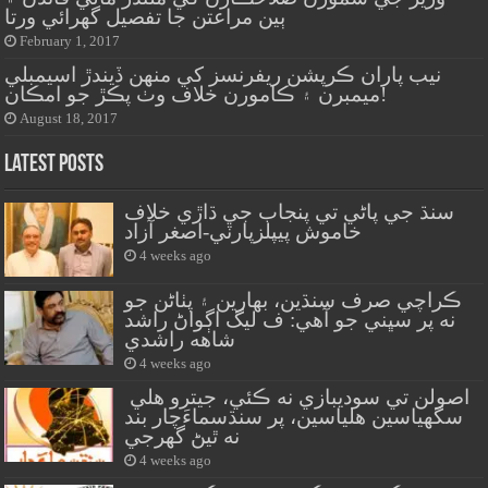
ٻين مراعتن جا تفصيل گهرائي ورتا
February 1, 2017
نيب پاران ڪرپشن ريفرنسز کي منهن ڏيندڙ اسيمبلي
ميمبرن ۽ ڪامورن خلاف وٺ پڪڙ جو امڪان!
August 18, 2017
Latest Posts
سنڌ جي پاڻي تي پنجاب جي ڌاڙي خلاف
خاموش پيپلزپارٽي-اصغر آزاد
4 weeks ago
ڪراچي صرف سنڌين، بهارين ۽ پٺاڻن جو
نه پر سڀني جو آهي: ف ليگ اڳواڻ راشد
شاهه راشدي
4 weeks ago
اصولن تي سوديبازي نه ڪئي، جيترو هلي
سگهياسين هلياسين، پر سنڌسماءَچار بند
نه ٿيڻ گهرجي
4 weeks ago