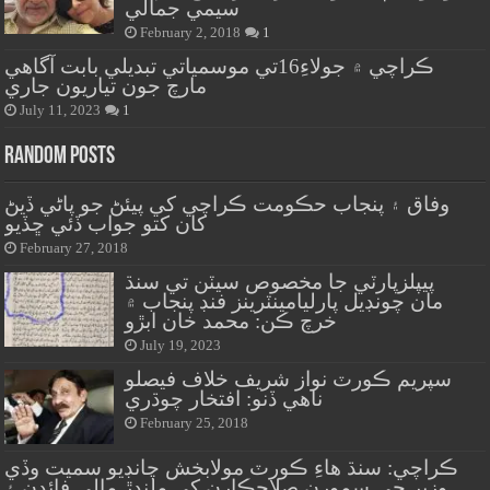
سيمي جمالي
February 2, 2018
1
ڪراچي ۾ جولاءِ16تي موسمياتي تبديلي بابت آگاهي
مارچ جون تياريون جاري
July 11, 2023
1
Random Posts
وفاق ۽ پنجاب حڪومت ڪراچي کي پيئڻ جو پاڻي ڏيڻ
کان کتو جواب ڏئي ڇڏيو
February 27, 2018
پيپلزپارٽي جا مخصوص سيٽن تي سنڌ
مان چونڊيل پارليامينٽرينز فنڊ پنجاب ۾
خرچ ڪن: محمد خان ابڙو
July 19, 2023
سپريم ڪورٽ نواز شريف خلاف فيصلو
ناهي ڏنو: افتخار چوڌري
February 25, 2018
ڪراچي: سنڌ هاءِ ڪورٽ مولابخش چانڊيو سميت وڏي
وزير جي سمورن صلاحڪارن کي ملندڙ مالي فائدن ۽