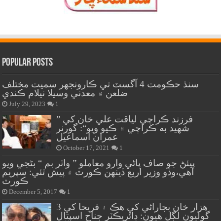
Popular Posts
سنڌ حڪومت 4 آگسٽ تي ڪارونجهر سميت مختلف
ضلعن ۾ معدني وسيلا نيلام ڪندي
July 29, 2023
1
” فرزند ڪراچي لياقت علي خان کي
شهيد به ڪراچي ۾ ڪيو ويو“: گورنر
عمران اسماعيل
October 17, 2021
1
پيئڻ جو صاف پاڻي وارو معاملو ” واٽر بم “ بڻجي ويو
آهي،وڏو وزير اربع ڏينهن ڪورٽ ۾ پيش ٿئي: سپريم
ڪورٽ
December 5, 2017
1
هزار خان بجاراڻي کي هڪ ۽ فريحا کي 3
گوليون لڳل هيون: ڊائريڪٽر جناح اسپتال