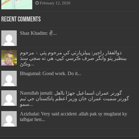
February 12, 2026
Recent Comments
Shaz Khadim: ✌️...
ذوالفقار راڄپر: پيپلزپارٽي کي مرحوم ڀٽي ۽ مرحوم
بينظير ڀٽو وانگر صرف ڪرسي کپي، هي ته سڄي سنڌ
وڪڻ...
Bhagumal: Good work. Do it...
Nasrullah jamali: گورنر عمران اسماعيل جھڙا نااهل
گورنر سميت عمران خان وزير اعظم پاڪستان جي ٽيم
سمو...
Azizhalai: Very said accident .allah pak sy mugfarat ky
talbgar hen...