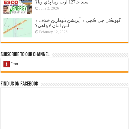
سنڌ جا127 ارب رپيا ٻڏي ويا؟
June 2, 2026
گهوٽڪي جي ڪچي ۾ آپريشن ڏوهارين خلاف ۽
امن امان لاءِ آهي؟
February 12, 2026
Subscribe to our Channel
Find us on Facebook