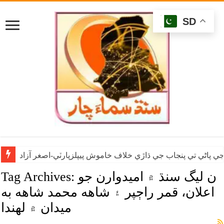
SD
ي پاڻي تي پنجاب جي ڌاڙي خلاف خاموش پيپلزپارٽي-اصغر آزاد
ن ليگ سنڌ ۾ اميدوارن جو
Tag Archives:
اعلان، قمر راڄپر ۽ شاهه محمد شاهه به
ميدان ۾ لهندا