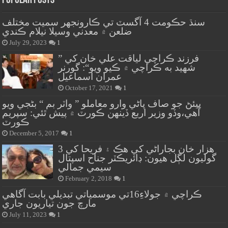
Popular Posts
سنڌ حڪومت 4 آگسٽ تي ڪارونجهر سميت مختلف
ضلعن ۾ معدني وسيلا نيلام ڪندي
July 29, 2023
1
” فرزند ڪراچي لياقت علي خان کي
شهيد به ڪراچي ۾ ڪيو ويو“: گورنر
عمران اسماعيل
October 17, 2021
1
پيئڻ جو صاف پاڻي وارو معاملو ” واٽر بم “ بڻجي ويو
آهي،وڏو وزير اربع ڏينهن ڪورٽ ۾ پيش ٿئي: سپريم
ڪورٽ
December 5, 2017
1
هزار خان بجاراڻي کي هڪ ۽ فريحا کي 3
گوليون لڳل هيون: ڊائريڪٽر جناح اسپتال
سيمي جمالي
February 2, 2018
1
ڪراچي ۾ جولاءِ16تي موسمياتي تبديلي بابت آگاهي
مارچ جون تياريون جاري
July 11, 2023
1