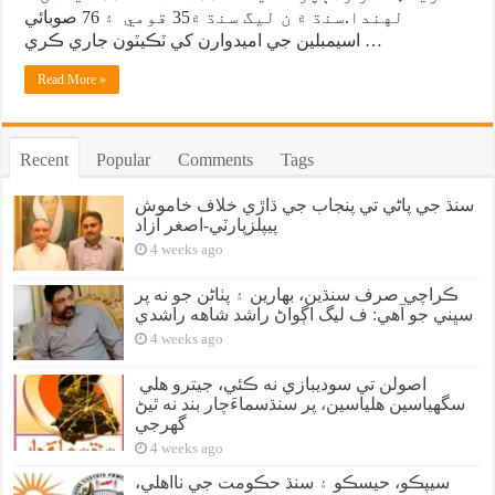
لهندا.سنڌ ۾ ن ليگ سنڌ ۾35 قومي ۽ 76 صوبائي
اسيمبلين جي اميدوارن کي ٽڪيٽون جاري ڪري …
Read More »
Recent
Popular
Comments
Tags
سنڌ جي پاڻي تي پنجاب جي ڌاڙي خلاف خاموش
پيپلزپارٽي-اصغر آزاد
4 weeks ago
ڪراچي صرف سنڌين، بهارين ۽ پٺاڻن جو نه پر
سڀني جو آهي: ف ليگ اڳواڻ راشد شاهه راشدي
4 weeks ago
اصولن تي سوديبازي نه ڪئي، جيترو هلي
سگهياسين هلياسين، پر سنڌسماءَچار بند نه ٿيڻ
گهرجي
4 weeks ago
سيپڪو، حيسڪو ۽ سنڌ حڪومت جي نااهلي،