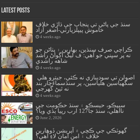
Latest Posts
سنڌ جي پاڻي تي پنجاب جي ڌاڙي خلاف
خاموش پيپلزپارٽي-اصغر آزاد
4 weeks ago
ڪراچي صرف سنڌين، بهارين ۽ پٺاڻن جو
نه پر سڀني جو آهي: ف ليگ اڳواڻ راشد
شاهه راشدي
4 weeks ago
اصولن تي سوديبازي نه ڪئي، جيترو هلي
سگهياسين هلياسين، پر سنڌسماءَچار بند
نه ٿيڻ گهرجي
4 weeks ago
سيپڪو، حيسڪو ۽ سنڌ حڪومت جي
نااهلي، سنڌ جا127 ارب رپيا ٻڏي ويا؟
June 2, 2026
گهوٽڪي جي ڪچي ۾ آپريشن ڏوهارين
خلاف ۽ امن امان لاءِ آهي؟