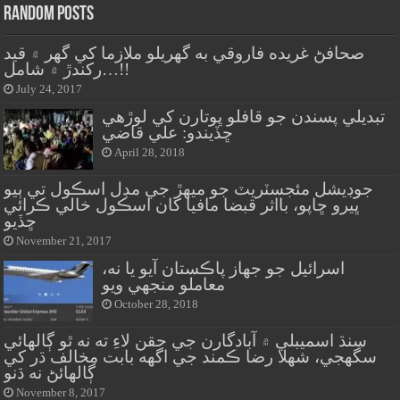
Random Posts
صحافڻ غريده فاروقي به گهريلو ملازما کي گهر ۾ قيد
رکندڙ ۾ شامل…!!
July 24, 2017
تبديلي پسندن جو قافلو ڀوتارن کي لوڙهي
ڇڏيندو: علي قاضي
April 28, 2018
جوڊيشل مئجسٽريٽ جو ميهڙ جي مڊل اسڪول تي ٻيو
ڀيرو ڇاپو، بااثر قبضا مافيا کان اسڪول خالي ڪرائي
ڇڏيو
November 21, 2017
اسرائيل جو جهاز پاڪستان آيو يا نه،
معاملو منجهي ويو
October 28, 2018
سنڌ اسميبلي ۾ آبادگارن جي حقن لاءِ ته نه ٿو ڳالهائي
سگهجي، شهلا رضا ڪمند جي اگهه بابت مخالف ڌر کي
ڳالهائڻ نه ڌنو
November 8, 2017