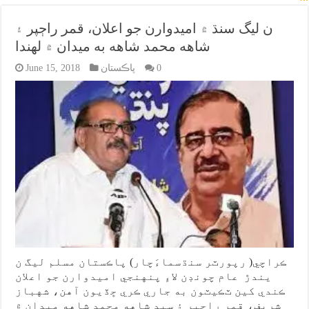
ن ليگ سنڌ ۾ اميدوارن جو اعلان، قمر راڄپر ۽
شاهه محمد شاهه به ميدان ۾ لهندا
0
پاڪستان
June 15, 2018
ڪراچي( رپورٽر سنڌسماءَچار) پاڪستان مسلم ليگ ن
يندڙ عام چونڊن لاءِ پنهنجي اميدوارن جو اعلان
ڪندي کين ٽڪيٽون به جاري ڪري ڇڏيون آهن، شهباز
شريف، قمر راڄپر ۽ سيد شاهه محمد شاهه ميدان ۾