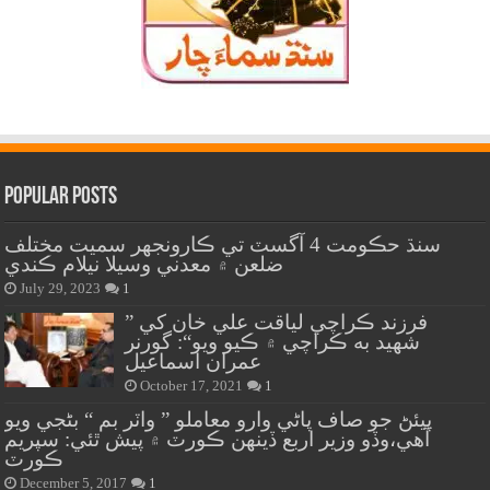
Popular Posts
سنڌ حڪومت 4 آگسٽ تي ڪارونجهر سميت مختلف
ضلعن ۾ معدني وسيلا نيلام ڪندي
July 29, 2023
1
” فرزند ڪراچي لياقت علي خان کي
شهيد به ڪراچي ۾ ڪيو ويو“: گورنر
عمران اسماعيل
October 17, 2021
1
پيئڻ جو صاف پاڻي وارو معاملو ” واٽر بم “ بڻجي ويو
آهي،وڏو وزير اربع ڏينهن ڪورٽ ۾ پيش ٿئي: سپريم
ڪورٽ
December 5, 2017
1