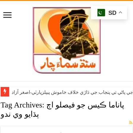
SD
ي پاڻي تي پنجاب جي ڌاڙي خلاف خاموش پيپلزپارٽي-اصغر آزاد
پاناما ڪيس جو فيصلو اڄ
Tag Archives:
ٻڌايو وي ندو