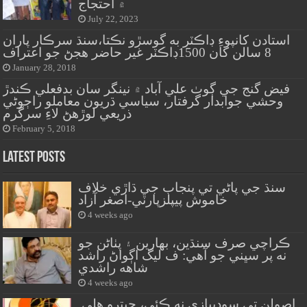
۾ احتجاج
July 22, 2023
استادن کانپوءِ ڊاڪٽر به گوسڙو نڪتا،سنڌ سرڪار پاران
8 سالن کان 1500ڊاڪٽر غير حاضر هجڻ جو اعتراف
January 28, 2018
فيض گنج جي ڳوٺ علي آباد ۾ نينگر سان بدفعلي ڪندڙ
وحشي جوابدار گرفتار، سياسي ڌريون معاملو راڄوڻي
ذريعي لوڙهڻ لاءِ سرگرم
February 5, 2018
Latest Posts
سنڌ جي پاڻي تي پنجاب جي ڌاڙي خلاف
خاموش پيپلزپارٽي-اصغر آزاد
4 weeks ago
ڪراچي صرف سنڌين، بهارين ۽ پٺاڻن جو
نه پر سڀني جو آهي: ف ليگ اڳواڻ راشد
شاهه راشدي
4 weeks ago
اصولن تي سوديبازي نه ڪئي، جيترو هلي