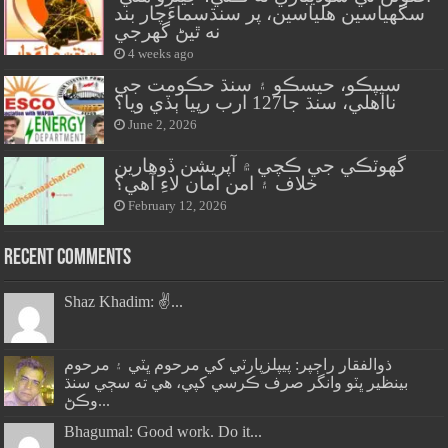
سگهياسين هلياسين، پر سنڌسماءَچار بند
نه ٿيڻ گهرجي
4 weeks ago
سيپڪو، حيسڪو ۽ سنڌ حڪومت جي
نااهلي، سنڌ جا127 ارب رپيا ٻڏي ويا؟
June 2, 2026
گهوٽڪي جي ڪچي ۾ آپريشن ڏوهارين
خلاف ۽ امن امان لاءِ آهي؟
February 12, 2026
Recent Comments
Shaz Khadim: ✌️...
ذوالفقار راڄپر: پيپلزپارٽي کي مرحوم ڀٽي ۽ مرحوم
بينظير ڀٽو وانگر صرف ڪرسي کپي، هي ته سڄي سنڌ
وڪڻ...
Bhagumal: Good work. Do it...