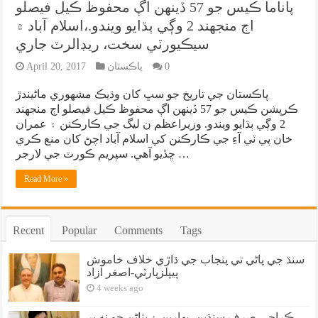
پاناما ڪيس جو 57 ڏينهن اڳ محفوظ ڪيل فيصلو
اڄ منجهند 2 وڳي ٻڌايو ويندو.،اسلام آباد ۾
سيڪيورٽي سخت، ريڊالرٽ جاري
0
پاڪستان
April 20, 2017
پاڪستان جي تاريخ جو سڀ کان وڌيڪ مشهوري ماڻيندڙ
ڪرپشن ڪيس جو 57 ڏينهن اڳ محفوظ ڪيل فيصلو اڄ منجهند
2 وڳي ٻڌايو ويندو. وزيراعظم ن ليگ جي ڪارڪنن ۽ عمران
خان پي ٽي آءِ جي ڪارڪنن کي اسلام آباد اچڻ کان منع ڪري
ڇڏيو آهي. سپريم ڪورٽ جي لارجر …
Read More »
Recent
Popular
Comments
Tags
سنڌ جي پاڻي تي پنجاب جي ڌاڙي خلاف خاموش
پيپلزپارٽي-اصغر آزاد
4 weeks ago
ڪراچي صرف سنڌين، بهارين ۽ پٺاڻن جو نه پر