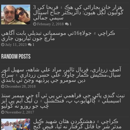
هزار خان بجاراڻي کي هڪ ۽ فريحا کي 3
گوليون لڳل هيون: ڊائريڪٽر جناح اسپتال
سيمي جمالي
February 2, 2018
1
ڪراچي ۾ جولاءِ16تي موسمياتي تبديلي بابت آگاهي
مارچ جون تياريون جاري
July 11, 2023
1
Random Posts
آصف زرداري، فريال ٽالپر، مراد علي شاهه، سهيل انور
سيال،مڪيش ڪمار چاولا، علي حسن زرداري ۽ سراج
دين سومرو جي پرڏيهه وڃڻ تي پابندي
December 28, 2018
نيٺ گندي پاڻي جي فراهمي تي پي ٽي آءِ جي ميمبر سنڌ
اسيمبلي ۾ ڳالهايو،پ پ، فنڪشنل ۽ ن ليگ ايم پي ايز
چُپ جو روزو نه کوليو
November 2, 2017
ڪراچي ۾ دهشتگردن هٿان شهيد ڪيل
مدثر شر جا قاتل گرفتار نه ٿيا، فيض گنج