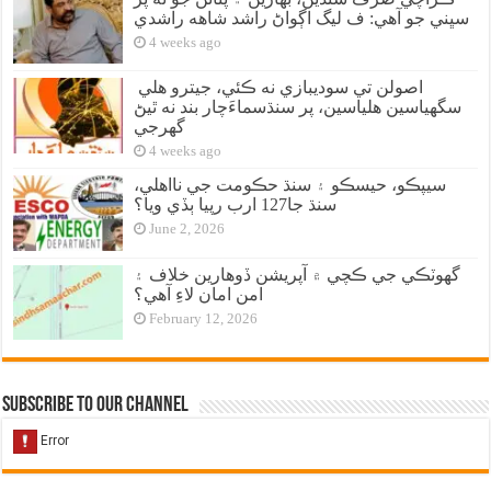
سڀني جو آهي: ف ليگ اڳواڻ راشد شاهه راشدي
4 weeks ago
اصولن تي سوديبازي نه ڪئي، جيترو هلي
سگهياسين هلياسين، پر سنڌسماءَچار بند نه ٿيڻ
گهرجي
4 weeks ago
سيپڪو، حيسڪو ۽ سنڌ حڪومت جي نااهلي،
سنڌ جا127 ارب رپيا ٻڏي ويا؟
June 2, 2026
گهوٽڪي جي ڪچي ۾ آپريشن ڏوهارين خلاف ۽
امن امان لاءِ آهي؟
February 12, 2026
Subscribe to our Channel