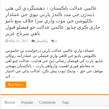
عالمي عدالت پاڪستان ۾ دهشتگردي کي هٿي
ڏيندڙن جي مدد ڪندڙ ڀارتي نيوي جي عملدار
ڪلڀوشن جي موت واري سزا خلاف منع نامو
جاري ڪري ڇڏيو: عالمي عدالت جو فيصلو قبول
ناهي سرتاج عزيز
0
پاڪستان
May 19, 2017
انصاف واري عالمي عدالت ڀارتي درخواست تي جاسوس
ڪلڀوشن ياديو جي ڦاهي واري فيصلي تي عملدرآمد روڪي
ڇڏيو، ڀارت کي قونصلر رسائي ڏيڻ جي هدايت، عدالت چيو آهي
ته معاملو فوري اهميت واروآهي ڀارت ۽ پاڪستان پنهنجي
موقف جي حق ۾ وڌيڪ ثبوت پيش ڪن، عدالت ٻڌڻي جي اختيار
کي …
Read More »
Recent
Popular
Comments
Tags