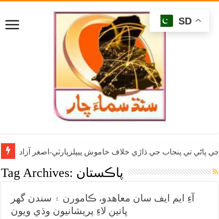
SD
ي پاڻي تي پنجاب جي ڌاڙي خلاف خاموش پيپلزپارٽي-اصغر آزاد
پاڪستان
Tag Archives:
آءِ ايم ايف سان معاهدو، ڪامورن ۽ سندن گهر
ڀاتين لاءِ پريشانيون وڌي ويون