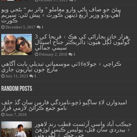
October 17, 2021
1
پيئڻ جو صاف پاڻي وارو معاملو ” واٽر بم “ بڻجي ويو
آهي،وڏو وزير اربع ڏينهن ڪورٽ ۾ پيش ٿئي: سپريم
ڪورٽ
December 5, 2017
1
هزار خان بجاراڻي کي هڪ ۽ فريحا کي 3
گوليون لڳل هيون: ڊائريڪٽر جناح اسپتال
سيمي جمالي
February 2, 2018
1
ڪراچي ۾ جولاءِ16تي موسمياتي تبديلي بابت آگاهي
مارچ جون تياريون جاري
July 11, 2023
1
Random Posts
اميدوارن لاءِ ساڳيو ڏچو،نامزدگي فارمن سان گڏ حلف
نامو جمع ڪرائڻ لازمي قرار
June 7, 2018
جيڪب آباد واسي آرٽسٽ قطب رند لاهور
۾ بيدردي سان قتل، پوليس ڪيس لوڙهڻ
جي چڪر ۾ لڳي وئي