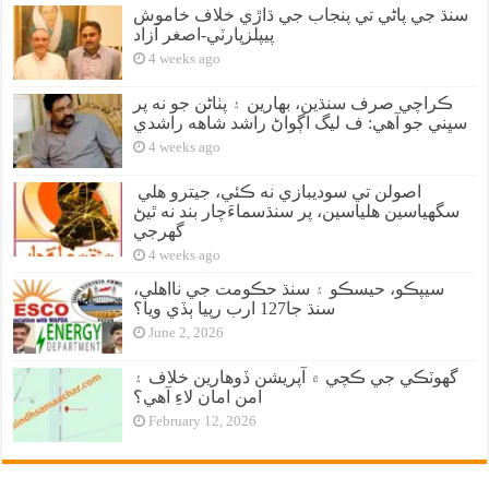
سنڌ جي پاڻي تي پنجاب جي ڌاڙي خلاف خاموش
پيپلزپارٽي-اصغر آزاد
4 weeks ago
ڪراچي صرف سنڌين، بهارين ۽ پٺاڻن جو نه پر
سڀني جو آهي: ف ليگ اڳواڻ راشد شاهه راشدي
4 weeks ago
اصولن تي سوديبازي نه ڪئي، جيترو هلي
سگهياسين هلياسين، پر سنڌسماءَچار بند نه ٿيڻ
گهرجي
4 weeks ago
سيپڪو، حيسڪو ۽ سنڌ حڪومت جي نااهلي،
سنڌ جا127 ارب رپيا ٻڏي ويا؟
June 2, 2026
گهوٽڪي جي ڪچي ۾ آپريشن ڏوهارين خلاف ۽
امن امان لاءِ آهي؟
February 12, 2026