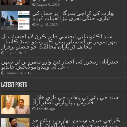
August 6, 2018
بھارت کی کراچی بندرگاہ پر حملے کی
تیاری، جنگی بحری بیڑا تعینات کردیا
May 10, 2025
سنڌ اڪائونٽبلٽي ايجنسي قائم ڪرڻ لاءِ احتساب بل
ٻيهر سومر تي اسيمبلي پيش ڪيو ويندو: سنڌ ڪابينا –
مخالف ڌر پاران مخالفت جو فيصلو برقرار
July 23, 2017
حيدرآباد: رينجرز کي اختيار ڏيڻ وارو مامرو ٻن ٽن ڏينهن
۾ حل ٿي ويندو:مولابخش چانڊيو
January 18, 2017
Latest Posts
سنڌ جي پاڻي تي پنجاب جي ڌاڙي خلاف
خاموش پيپلزپارٽي-اصغر آزاد
4 weeks ago
ڪراچي صرف سنڌين، بهارين ۽ پٺاڻن جو
نه پر سڀني جو آهي: ف ليگ اڳواڻ راشد