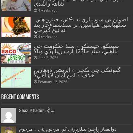
شاهه راشدي
4 weeks ago
اصولن تي سوديبازي نه ڪئي، جيترو هلي
سگهياسين هلياسين، پر سنڌسماءَچار بند
نه ٿيڻ گهرجي
4 weeks ago
سيپڪو، حيسڪو ۽ سنڌ حڪومت جي
نااهلي، سنڌ جا127 ارب رپيا ٻڏي ويا؟
June 2, 2026
گهوٽڪي جي ڪچي ۾ آپريشن ڏوهارين
خلاف ۽ امن امان لاءِ آهي؟
February 12, 2026
Recent Comments
Shaz Khadim: ✌️...
ذوالفقار راڄپر: پيپلزپارٽي کي مرحوم ڀٽي ۽ مرحوم