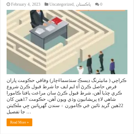
0
پاڪستان
,
Uncategorized
February 4, 2023
ڪراچي ( مانيٽرنگ ڊيسڪ سنڌسماءَچار) وفاقي حڪومت پاران
قرض حاصل ڪرڻ آءِ ايم ايف جا شرط قبول ڪرڻ شروع
ڪري ڇڏيا آهن، شرط قبول ڪرڻ سان مراعت يافتا ڪامورا
شاهي لاءِ پريشانيون وڌي ويون آهن، حڪومت 17هين کان
22هين گريڊ تائين جَي ڪامورن ۽ سندن گهرڀاتين جِي ملڪيتن
جا تفصيل …
Read More »