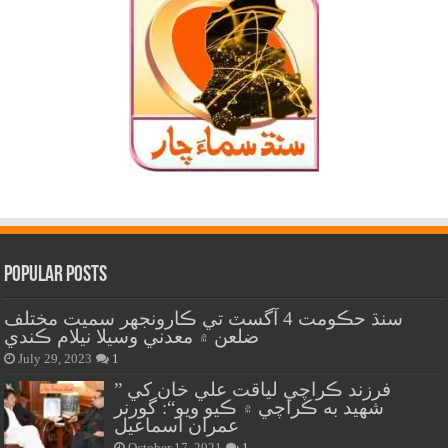
Popular Posts
سنڌ حڪومت 4 آگسٽ تي ڪارونجهر سميت مختلف
ضلعن ۾ معدني وسيلا نيلام ڪندي
July 29, 2023
1
” فرزند ڪراچي لياقت علي خان کي
شهيد به ڪراچي ۾ ڪيو ويو“: گورنر
عمران اسماعيل