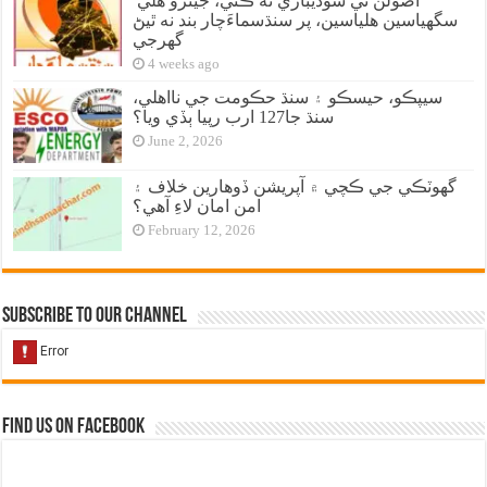
اصولن تي سوديبازي نه ڪئي، جيترو هلي
سگهياسين هلياسين، پر سنڌسماءَچار بند نه ٿيڻ
گهرجي
4 weeks ago
سيپڪو، حيسڪو ۽ سنڌ حڪومت جي نااهلي،
سنڌ جا127 ارب رپيا ٻڏي ويا؟
June 2, 2026
گهوٽڪي جي ڪچي ۾ آپريشن ڏوهارين خلاف ۽
امن امان لاءِ آهي؟
February 12, 2026
Subscribe to our Channel
Find us on Facebook