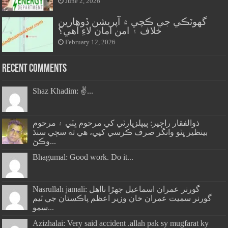
June 2, 2026
گهوٽڪي جي ڪچي ۾ آپريشن ڏوهارين
خلاف ۽ امن امان لاءِ آهي؟
February 12, 2026
Recent Comments
Shaz Khadim: ✌️...
ذوالفقار راڄپر: پيپلزپارٽي کي مرحوم ڀٽي ۽ مرحوم
بينظير ڀٽو وانگر صرف ڪرسي کپي، هي ته سڄي سنڌ
وڪڻ...
Bhagumal: Good work. Do it...
Nasrullah jamali: گورنر عمران اسماعيل جھڙا نااهل
گورنر سميت عمران خان وزير اعظم پاڪستان جي ٽيم
سمو...
Azizhalai: Very said accident .allah pak sy mugfarat ky