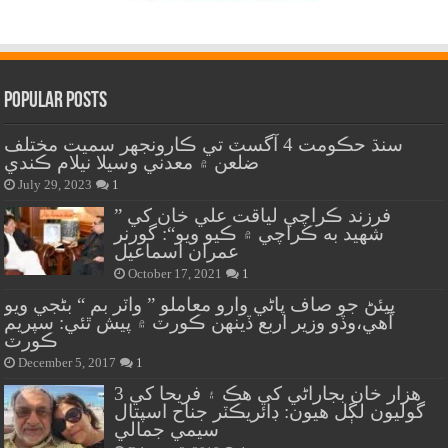
Popular Posts
سنڌ حڪومت 4 آگسٽ تي ڪارونجهر سميت مختلف
ضلعن ۾ معدني وسيلا نيلام ڪندي
July 29, 2023
1
” فرزند ڪراچي لياقت علي خان کي
شهيد به ڪراچي ۾ ڪيو ويو“: گورنر
عمران اسماعيل
October 17, 2021
1
پيئڻ جو صاف پاڻي وارو معاملو ” واٽر بم “ بڻجي ويو
آهي،وڏو وزير اربع ڏينهن ڪورٽ ۾ پيش ٿئي: سپريم
ڪورٽ
December 5, 2017
1
هزار خان بجاراڻي کي هڪ ۽ فريحا کي 3
گوليون لڳل هيون: ڊائريڪٽر جناح اسپتال
سيمي جمالي