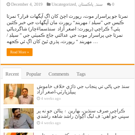
0
سنڌ
,
پاڪستان
,
Uncategorized
December 4, 2019
نمرتا جو پراسرار موت، رپورٽ اچڻ کان اڳ آپگهات قرار؟ نمرتا
ڪيس جي ”سيلڊ / مهربند“ رپورٽ مان آپگهات جي خبر ڪئين
پئي؟ ڪراچي (رپورٽ: اصغر آزاد سنڌسماءَچار) شاگردياڻي
نمرتا جي پراسرار موت جي عدالتي جاچ ڪميٽي جي ” سيلڊ /
مهربند “ رپورٽ، پڌري ٿيڻ کان اڳ ئي ڪجهه …
Read More »
Recent
Popular
Comments
Tags
سنڌ جي پاڻي تي پنجاب جي ڌاڙي خلاف خاموش
پيپلزپارٽي-اصغر آزاد
4 weeks ago
ڪراچي صرف سنڌين، بهارين ۽ پٺاڻن جو نه پر
سڀني جو آهي: ف ليگ اڳواڻ راشد شاهه راشدي
4 weeks ago