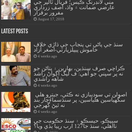
مني لانڊرنگ ڪيس؛ فريال ٽالپر جي
عارضي ضمانت ۾ واڌ، آصف زرداري
مفرور برقرار
August 17, 2018
Latest Posts
سنڌ جي پاڻي تي پنجاب جي ڌاڙي خلاف
خاموش پيپلزپارٽي-اصغر آزاد
4 weeks ago
ڪراچي صرف سنڌين، بهارين ۽ پٺاڻن جو
نه پر سڀني جو آهي: ف ليگ اڳواڻ راشد
شاهه راشدي
4 weeks ago
اصولن تي سوديبازي نه ڪئي، جيترو هلي
سگهياسين هلياسين، پر سنڌسماءَچار بند
نه ٿيڻ گهرجي
4 weeks ago
سيپڪو، حيسڪو ۽ سنڌ حڪومت جي
نااهلي، سنڌ جا127 ارب رپيا ٻڏي ويا؟