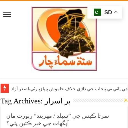
SD
ي پاڻي تي پنجاب جي ڌاڙي خلاف خاموش پيپلزپارٽي-اصغر آزاد
پر اسرار
Tag Archives:
نمرتا ڪيس جي ”سيلڊ / مهربند“ رپورٽ مان
آپگهات جي خبر ڪئين پئي؟