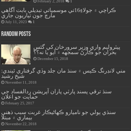
February 2, 2018
1
ڪراچي ۾ جولاءِ16تي موسمياتي تبديلي بابت آگاهي
مارچ جون تياريون جاري
July 11, 2023
1
Random Posts
پيٽروليم واري وزير سرورخان کي گئس
بحران جو ڪارڻ سمجهه ۾ آيو يا نه؟؟
December 15, 2018
مني لانڊرنگ ڪيس ۾ سنڌ مان جلد وڏي گرفتاري ٿيندي:
شيخ رشيد
November 11, 2018
سنڌ ترقي پسند پارٽي پاران آپريشن ردالفساد جي
حمايت جو اعلان
February 25, 2017
سنڌي ٻولي جو ناميارو ڪهاڻيڪار غربت سبب ذهني
بيماري ۾ مبتلا
November 22, 2018