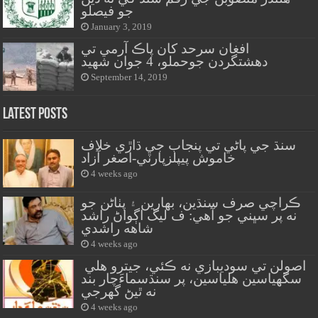
جو فيصلو
January 3, 2019
افغان سرحد کان پاڪ آرمي تي
دهشتگردن جوحملو، 4 جوان شهيد
September 14, 2019
Latest Posts
سنڌ جي پاڻي تي پنجاب جي ڌاڙي خلاف
خاموش پيپلزپارٽي-اصغر آزاد
4 weeks ago
ڪراچي صرف سنڌين، بهارين ۽ پٺاڻن جو
نه پر سڀني جو آهي: ف ليگ اڳواڻ راشد
شاهه راشدي
4 weeks ago
اصولن تي سوديبازي نه ڪئي، جيترو هلي
سگهياسين هلياسين، پر سنڌسماءَچار بند
نه ٿيڻ گهرجي
4 weeks ago