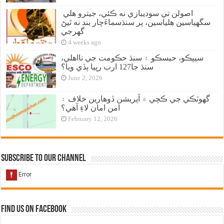
اصولن تي سوديبازي نه ڪئي، جيترو هلي
سگهياسين هلياسين، پر سنڌسماءَچار بند نه ٿيڻ
گهرجي
4 weeks ago
سيپڪو، حيسڪو ۽ سنڌ حڪومت جي نااهلي،
سنڌ جا127 ارب رپيا ٻڏي ويا؟
June 2, 2026
گهوٽڪي جي ڪچي ۾ آپريشن ڏوهارين خلاف ۽
امن امان لاءِ آهي؟
February 12, 2026
Subscribe to our Channel
Find us on Facebook