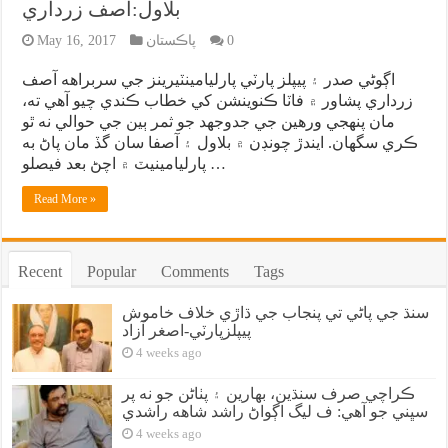
بلاول:آصف زرداري
0
پاڪستان
May 16, 2017
اڳوڻي صدر ۽ پيپلز پارٽي پارليامينٽيرينز جي سربراهه آصف
زرداري پشاور ۾ فاٽا ڪنوينشن کي خطاب ڪندي چيو آهي ته،
مان پنهجي ورهين جي جدوجهد جو ثمر ٻين جي حوالي نه ٿو
ڪري سگهان. ايندڙ چونڊن ۾ بلاول ۽ آصفا سان گڏ مان پاڻ به
پارليامينيٽ ۾ اچڻ بعد فيصلو …
Read More »
Recent
Popular
Comments
Tags
سنڌ جي پاڻي تي پنجاب جي ڌاڙي خلاف خاموش
پيپلزپارٽي-اصغر آزاد
4 weeks ago
ڪراچي صرف سنڌين، بهارين ۽ پٺاڻن جو نه پر
سڀني جو آهي: ف ليگ اڳواڻ راشد شاهه راشدي
4 weeks ago