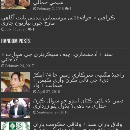
سيمي جمالي
February 2, 2018
1
ڪراچي ۾ جولاءِ16تي موسمياتي تبديلي بابت آگاهي
مارچ جون تياريون جاري
July 11, 2023
1
Random Posts
سنڌ ۾ آدمشماري، چيف سيڪريٽري جي صدارت ۾
گڏجاڻي
February 24, 2017
راحيلا مگسي سرڪاري زمين جا 74 ايڪڙ
ڌيءُ جي نالي ڪرڻ واري ڪيس ۾
ضمانت ۾ واڌ
April 27, 2018
ڊيمن لاءِ پاڻي ڪٿان ايندو جو سوال ڪرڻ
غداري ته ناهي؟ بلاول ڀٽو زرداري
September 27, 2018
وفاق پاران سنڌ ۾ وفاقي حڪومت پاران
هلندڙ منصوبن جي رقم سنڌ کي نه ڏيڻ