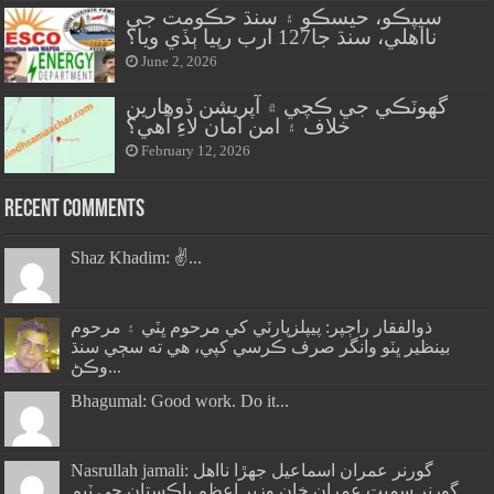
سيپڪو، حيسڪو ۽ سنڌ حڪومت جي
نااهلي، سنڌ جا127 ارب رپيا ٻڏي ويا؟
June 2, 2026
گهوٽڪي جي ڪچي ۾ آپريشن ڏوهارين
خلاف ۽ امن امان لاءِ آهي؟
February 12, 2026
Recent Comments
Shaz Khadim: ✌️...
ذوالفقار راڄپر: پيپلزپارٽي کي مرحوم ڀٽي ۽ مرحوم
بينظير ڀٽو وانگر صرف ڪرسي کپي، هي ته سڄي سنڌ
وڪڻ...
Bhagumal: Good work. Do it...
Nasrullah jamali: گورنر عمران اسماعيل جھڙا نااهل
گورنر سميت عمران خان وزير اعظم پاڪستان جي ٽيم