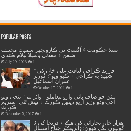
Popular Posts
سنڌ حڪومت 4 آگسٽ تي ڪارونجهر سميت مختلف
ضلعن ۾ معدني وسيلا نيلام ڪندي
July 29, 2023
1
” فرزند ڪراچي لياقت علي خان کي
شهيد به ڪراچي ۾ ڪيو ويو“: گورنر
عمران اسماعيل
October 17, 2021
1
پيئڻ جو صاف پاڻي وارو معاملو ” واٽر بم “ بڻجي ويو
آهي،وڏو وزير اربع ڏينهن ڪورٽ ۾ پيش ٿئي: سپريم
ڪورٽ
December 5, 2017
1
هزار خان بجاراڻي کي هڪ ۽ فريحا کي 3
گوليون لڳل هيون: ڊائريڪٽر جناح اسپتال