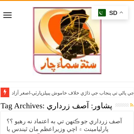
SD
ي پاڻي تي پنجاب جي ڌاڙي خلاف خاموش پيپلزپارٽي-اصغر آزاد
پشاور: آصف زرداري
Tag Archives:
آصف زرداري جو ڪنهن تي به اعتماد نه رهيو ؟؟
پارليامينٽ ۾ اچي وزيراعظم مان ٿيندس يا