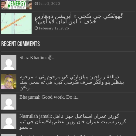
June 2, 2026
گهوٽڪي جي ڪچي ۾ آپريشن ڏوهارين
خلاف ۽ امن امان لاءِ آهي؟
February 12, 2026
Recent Comments
Shaz Khadim: ✌️...
ذوالفقار راڄپر: پيپلزپارٽي کي مرحوم ڀٽي ۽ مرحوم
بينظير ڀٽو وانگر صرف ڪرسي کپي، هي ته سڄي سنڌ
وڪڻ...
Bhagumal: Good work. Do it...
Nasrullah jamali: گورنر عمران اسماعيل جھڙا نااهل
گورنر سميت عمران خان وزير اعظم پاڪستان جي ٽيم
سمو...