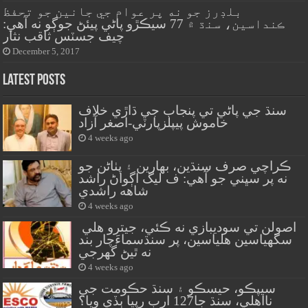
بلڊرز جو نه پر عوام جي جانين جو تحفظ
ڪنداسين، سنڌ ۾ 77 سيڪڙو پاڻي پيئڻ جوڳو نه آهي:
چيف جسٽس ثاقب نثار
December 5, 2017
Latest Posts
سنڌ جي پاڻي تي پنجاب جي ڌاڙي خلاف
خاموش پيپلزپارٽي-اصغر آزاد
4 weeks ago
ڪراچي صرف سنڌين، بهارين ۽ پٺاڻن جو
نه پر سڀني جو آهي: ف ليگ اڳواڻ راشد
شاهه راشدي
4 weeks ago
اصولن تي سوديبازي نه ڪئي، جيترو هلي
سگهياسين هلياسين، پر سنڌسماءَچار بند
نه ٿيڻ گهرجي
4 weeks ago
سيپڪو، حيسڪو ۽ سنڌ حڪومت جي
نااهلي، سنڌ جا127 ارب رپيا ٻڏي ويا؟