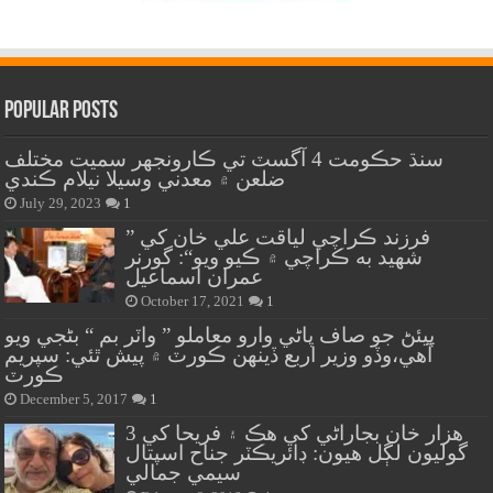
Popular Posts
سنڌ حڪومت 4 آگسٽ تي ڪارونجهر سميت مختلف
ضلعن ۾ معدني وسيلا نيلام ڪندي
July 29, 2023
1
” فرزند ڪراچي لياقت علي خان کي
شهيد به ڪراچي ۾ ڪيو ويو“: گورنر
عمران اسماعيل
October 17, 2021
1
پيئڻ جو صاف پاڻي وارو معاملو ” واٽر بم “ بڻجي ويو
آهي،وڏو وزير اربع ڏينهن ڪورٽ ۾ پيش ٿئي: سپريم
ڪورٽ
December 5, 2017
1
هزار خان بجاراڻي کي هڪ ۽ فريحا کي 3
گوليون لڳل هيون: ڊائريڪٽر جناح اسپتال
سيمي جمالي