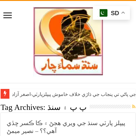
SD
ي پاڻي تي پنجاب جي ڌاڙي خلاف خاموش پيپلزپارٽي-اصغر آزاد
پ پ ۽ سنڌ
Tag Archives:
پيپلز پارٽي سنڌ جي ويري هجڻ ۾ ڪا ڪسر ڇڏي
آهي؟؟ – نصير ميمڻ