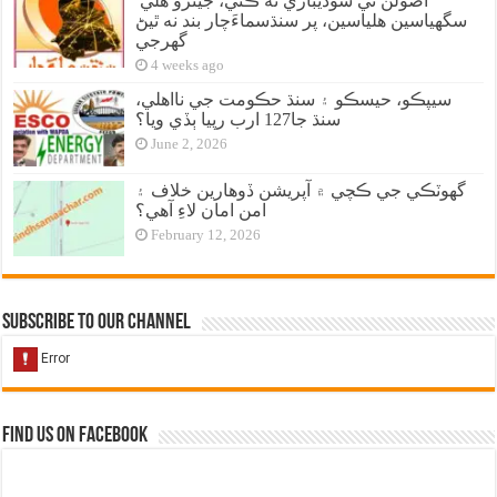
اصولن تي سوديبازي نه ڪئي، جيترو هلي
سگهياسين هلياسين، پر سنڌسماءَچار بند نه ٿيڻ
گهرجي
4 weeks ago
سيپڪو، حيسڪو ۽ سنڌ حڪومت جي نااهلي،
سنڌ جا127 ارب رپيا ٻڏي ويا؟
June 2, 2026
گهوٽڪي جي ڪچي ۾ آپريشن ڏوهارين خلاف ۽
امن امان لاءِ آهي؟
February 12, 2026
Subscribe to our Channel
Find us on Facebook