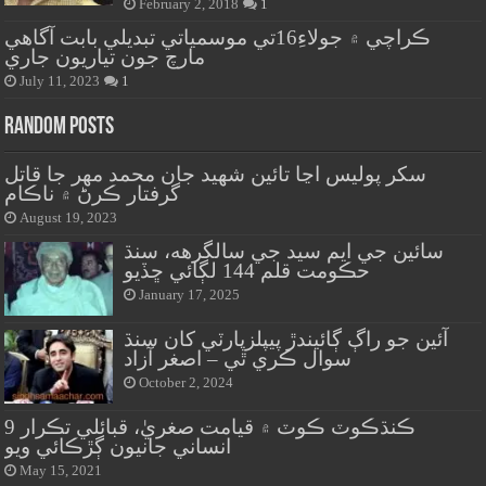
February 2, 2018
1
ڪراچي ۾ جولاءِ16تي موسمياتي تبديلي بابت آگاهي
مارچ جون تياريون جاري
July 11, 2023
1
Random Posts
سکر پوليس اڃا تائين شهيد جان محمد مهر جا قاتل
گرفتار ڪرڻ ۾ ناڪام
August 19, 2023
سائين جي ايم سيد جي سالگرهه، سنڌ
حڪومت قلم 144 لڳائي ڇڏيو
January 17, 2025
آئين جو راڳ ڳائيندڙ پيپلزپارٽي کان سنڌ
سوال ڪري ٿي – اصغر آزاد
October 2, 2024
ڪنڌڪوٽ ڪوٽ ۾ قيامت صغريٰ، قبائلي تڪرار 9
انساني جانيون ڳڙڪائي ويو
May 15, 2021