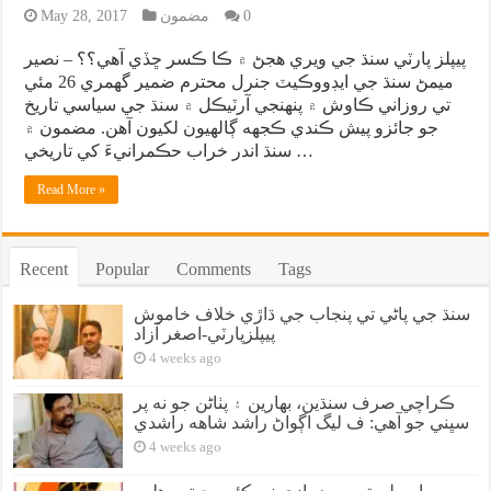
0
مضمون
May 28, 2017
پيپلز پارٽي سنڌ جي ويري هجڻ ۾ ڪا ڪسر ڇڏي آهي؟؟ – نصير
ميمڻ سنڌ جي ايڊووڪيٽ جنرل محترم ضمير گهمري 26 مئي
تي روزاني ڪاوش ۾ پنهنجي آرٽيڪل ۾ سنڌ جي سياسي تاريخ
جو جائزو پيش ڪندي ڪجهه ڳالهيون لکيون آهن. مضمون ۾
سنڌ اندر خراب حڪمرانيءَ کي تاريخي …
Read More »
Recent
Popular
Comments
Tags
سنڌ جي پاڻي تي پنجاب جي ڌاڙي خلاف خاموش
پيپلزپارٽي-اصغر آزاد
4 weeks ago
ڪراچي صرف سنڌين، بهارين ۽ پٺاڻن جو نه پر
سڀني جو آهي: ف ليگ اڳواڻ راشد شاهه راشدي
4 weeks ago