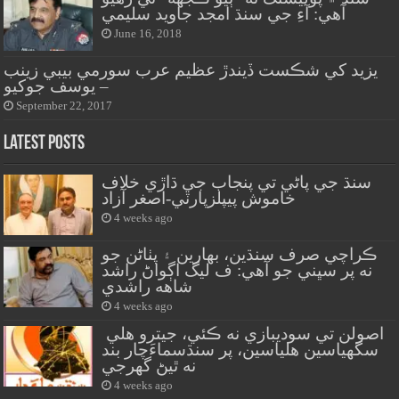
آهي: آءِ جي سنڌ امجد جاويد سليمي
June 16, 2018
يزيد کي شڪست ڏيندڙ عظيم عرب سورمي بيبي زينب
– يوسف جوکيو
September 22, 2017
Latest Posts
سنڌ جي پاڻي تي پنجاب جي ڌاڙي خلاف
خاموش پيپلزپارٽي-اصغر آزاد
4 weeks ago
ڪراچي صرف سنڌين، بهارين ۽ پٺاڻن جو
نه پر سڀني جو آهي: ف ليگ اڳواڻ راشد
شاهه راشدي
4 weeks ago
اصولن تي سوديبازي نه ڪئي، جيترو هلي
سگهياسين هلياسين، پر سنڌسماءَچار بند
نه ٿيڻ گهرجي
4 weeks ago