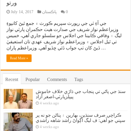
ورتو
0
پاڪستان
July 14, 2017
جي آءِ ٽي جي رپورٽ سپريم ڪورٽ ۾ جمع ٿيڻ کانپوءِ
وزيراعظم نواز شريف جي صدارت هيٺ حڪمران پارٽي نواز
ليگ ۽ وفاقي ڪابينا جي اجلاس جو سلسلو جاري آهي، خميس
تي ٿيل اجلاس ۾ وزيراعظم نواز شريف عهدي تان استعيفيٰ
ڏيڻ کان ٺپ جواب ڏئي ڇڏيو آهي. وزيراعظم پاران …
Read More »
Recent
Popular
Comments
Tags
سنڌ جي پاڻي تي پنجاب جي ڌاڙي خلاف خاموش
پيپلزپارٽي-اصغر آزاد
4 weeks ago
ڪراچي صرف سنڌين، بهارين ۽ پٺاڻن جو نه پر
سڀني جو آهي: ف ليگ اڳواڻ راشد شاهه راشدي
4 weeks ago