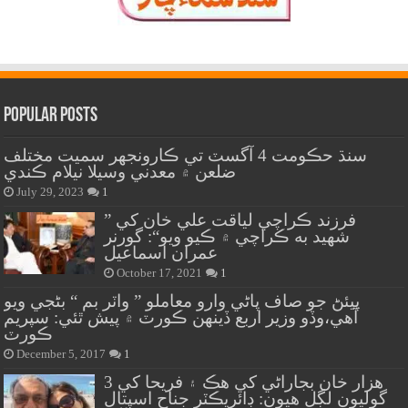
Popular Posts
سنڌ حڪومت 4 آگسٽ تي ڪارونجهر سميت مختلف
ضلعن ۾ معدني وسيلا نيلام ڪندي
July 29, 2023
1
” فرزند ڪراچي لياقت علي خان کي
شهيد به ڪراچي ۾ ڪيو ويو“: گورنر
عمران اسماعيل
October 17, 2021
1
پيئڻ جو صاف پاڻي وارو معاملو ” واٽر بم “ بڻجي ويو
آهي،وڏو وزير اربع ڏينهن ڪورٽ ۾ پيش ٿئي: سپريم
ڪورٽ
December 5, 2017
1
هزار خان بجاراڻي کي هڪ ۽ فريحا کي 3
گوليون لڳل هيون: ڊائريڪٽر جناح اسپتال