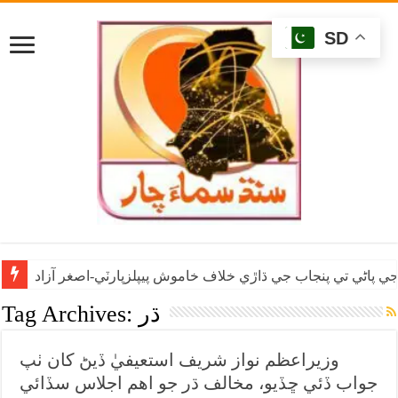
SD
ي پاڻي تي پنجاب جي ڌاڙي خلاف خاموش پيپلزپارٽي-اصغر آزاد
ڌر
Tag Archives:
وزيراعظم نواز شريف استعيفيٰ ڏيڻ کان ٺپ
جواب ڏئي ڇڏيو، مخالف ڌر جو اهم اجلاس سڏائي