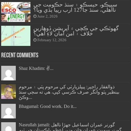
سيپڪو، حيسڪو ۽ سنڌ حڪومت جي
نااهلي، سنڌ جا127 ارب رپيا ٻڏي ويا؟
June 2, 2026
گهوٽڪي جي ڪچي ۾ آپريشن ڏوهارين
خلاف ۽ امن امان لاءِ آهي؟
February 12, 2026
Recent Comments
Shaz Khadim: ✌️...
ذوالفقار راڄپر: پيپلزپارٽي کي مرحوم ڀٽي ۽ مرحوم
بينظير ڀٽو وانگر صرف ڪرسي کپي، هي ته سڄي سنڌ
وڪڻ...
Bhagumal: Good work. Do it...
Nasrullah jamali: گورنر عمران اسماعيل جھڙا نااهل
گورنر سميت عمران خان وزير اعظم پاڪستان جي ٽيم