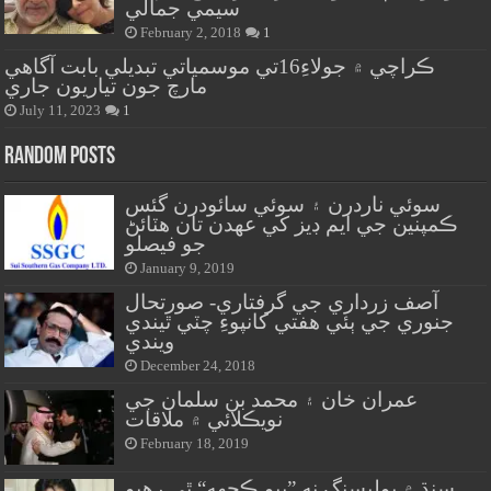
سيمي جمالي
February 2, 2018
1
ڪراچي ۾ جولاءِ16تي موسمياتي تبديلي بابت آگاهي
مارچ جون تياريون جاري
July 11, 2023
1
Random Posts
سوئي ناردرن ۽ سوئي سائودرن گئس
ڪمپنين جي ايم ڊيز کي عهدن تان هٽائڻ
جو فيصلو
January 9, 2019
آصف زرداري جي گرفتاري- صورتحال
جنوري جي ٻئي هفتي کانپوءِ چٽي ٿيندي
ويندي
December 24, 2018
عمران خان ۽ محمد بن سلمان جي
نويڪلائي ۾ ملاقات
February 18, 2019
سنڌ ۾ پوليسنگ نه ”ٻيو ڪجهه“ ٿي رهيو