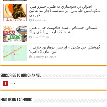
اصولن تي سوديبازي نه ڪئي، جيترو هلي
سگهياسين هلياسين، پر سنڌسماءَچار بند نه ٿيڻ
گهرجي
4 weeks ago
سيپڪو، حيسڪو ۽ سنڌ حڪومت جي نااهلي،
سنڌ جا127 ارب رپيا ٻڏي ويا؟
June 2, 2026
گهوٽڪي جي ڪچي ۾ آپريشن ڏوهارين خلاف ۽
امن امان لاءِ آهي؟
February 12, 2026
Subscribe to our Channel
Find us on Facebook