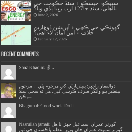
سيپڪو، حيسڪو ۽ سنڌ حڪومت جي
نااهلي، سنڌ جا127 ارب رپيا ٻڏي ويا؟
June 2, 2026
گهوٽڪي جي ڪچي ۾ آپريشن ڏوهارين
خلاف ۽ امن امان لاءِ آهي؟
February 12, 2026
Recent Comments
Shaz Khadim: ✌️...
ذوالفقار راڄپر: پيپلزپارٽي کي مرحوم ڀٽي ۽ مرحوم
بينظير ڀٽو وانگر صرف ڪرسي کپي، هي ته سڄي سنڌ
وڪڻ...
Bhagumal: Good work. Do it...
Nasrullah jamali: گورنر عمران اسماعيل جھڙا نااهل
گورنر سميت عمران خان وزير اعظم پاڪستان جي ٽيم