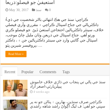
استعيفيٰ جو فيصلو:ذريعا
0
سنڌ
May 30, 2017
ڪراچي: سنڌ جي هڪ انتهائي بااثر شخصيت جي ڌيءُ
ڊاڪٽرياڻي جي جناح اسپتال ڪراچي ۾ مقرري وآري فيصلي
خلاف، سينئر ڊاڪٽرياڻين احتجاجن استعيٰ ڏيڻ جو فيصلو ڪري
ورتو آهي. جناح اسپتال جي ذريعن وٽان مليل ڄاڻ موجب،
اسپتال جي گائني وارڊ جي سينئر ڊاڪٽرياڻين جن ۾ ، ڊاڪٽر
پروفيسر شيرين ڀٽو، …
Read More »
Recent
Popular
Comments
Tags
سنڌ جي پاڻي تي پنجاب جي ڌاڙي خلاف خاموش
پيپلزپارٽي-اصغر آزاد
4 weeks ago
ڪراچي صرف سنڌين، بهارين ۽ پٺاڻن جو نه پر
سڀني جو آهي: ف ليگ اڳواڻ راشد شاهه راشدي