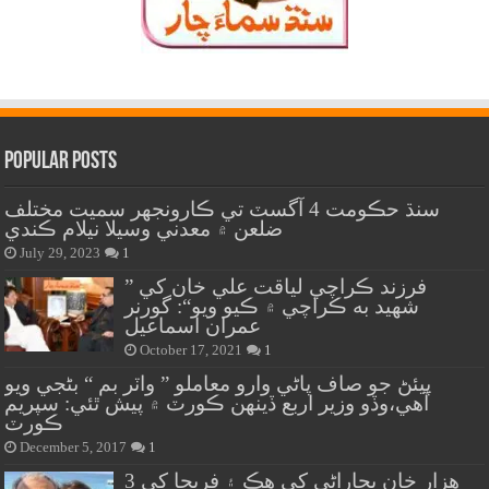
Popular Posts
سنڌ حڪومت 4 آگسٽ تي ڪارونجهر سميت مختلف
ضلعن ۾ معدني وسيلا نيلام ڪندي
July 29, 2023
1
” فرزند ڪراچي لياقت علي خان کي
شهيد به ڪراچي ۾ ڪيو ويو“: گورنر
عمران اسماعيل
October 17, 2021
1
پيئڻ جو صاف پاڻي وارو معاملو ” واٽر بم “ بڻجي ويو
آهي،وڏو وزير اربع ڏينهن ڪورٽ ۾ پيش ٿئي: سپريم
ڪورٽ
December 5, 2017
1
هزار خان بجاراڻي کي هڪ ۽ فريحا کي 3