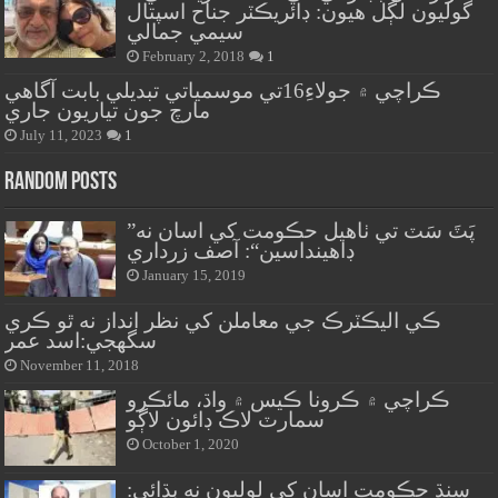
گوليون لڳل هيون: ڊائريڪٽر جناح اسپتال
سيمي جمالي
February 2, 2018
1
ڪراچي ۾ جولاءِ16تي موسمياتي تبديلي بابت آگاهي
مارچ جون تياريون جاري
July 11, 2023
1
Random Posts
”پَٽَ سَٽ تي ٺاهيل حڪومت کي اسان نه
ڊاهينداسين“: آصف زرداري
January 15, 2019
ڪي اليڪٽرڪ جي معاملن کي نظر انداز نه ٿو ڪري
سگهجي:اسد عمر
November 11, 2018
ڪراچي ۾ ڪرونا ڪيس ۾ واڌ، مائڪرو
سمارٽ لاڪ ڊائون لاڳو
October 1, 2020
سنڌ حڪومت اسان کي لوليون نه ٻڌائي: