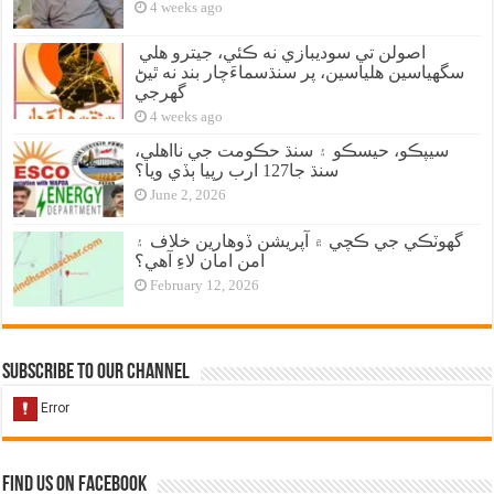
4 weeks ago
اصولن تي سوديبازي نه ڪئي، جيترو هلي
سگهياسين هلياسين، پر سنڌسماءَچار بند نه ٿيڻ
گهرجي
4 weeks ago
سيپڪو، حيسڪو ۽ سنڌ حڪومت جي نااهلي،
سنڌ جا127 ارب رپيا ٻڏي ويا؟
June 2, 2026
گهوٽڪي جي ڪچي ۾ آپريشن ڏوهارين خلاف ۽
امن امان لاءِ آهي؟
February 12, 2026
Subscribe to our Channel
Find us on Facebook