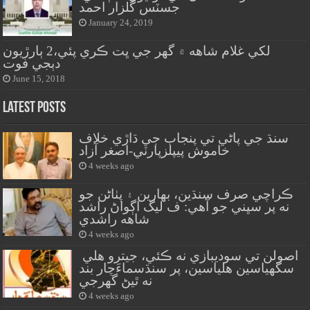
جسٽس گلزار احمد
January 24, 2019
لکي غلام شاهه ۾ گهر جي ڀت ڪري پئي،2 ٻارڙيون
دٻجي فوت
June 15, 2018
Latest Posts
سنڌ جي پاڻي تي پنجاب جي ڌاڙي خلاف
خاموش پيپلزپارٽي-اصغر آزاد
4 weeks ago
ڪراچي صرف سنڌين، بهارين ۽ پٺاڻن جو
نه پر سڀني جو آهي: ف ليگ اڳواڻ راشد
شاهه راشدي
4 weeks ago
اصولن تي سوديبازي نه ڪئي، جيترو هلي
سگهياسين هلياسين، پر سنڌسماءَچار بند
نه ٿيڻ گهرجي
4 weeks ago