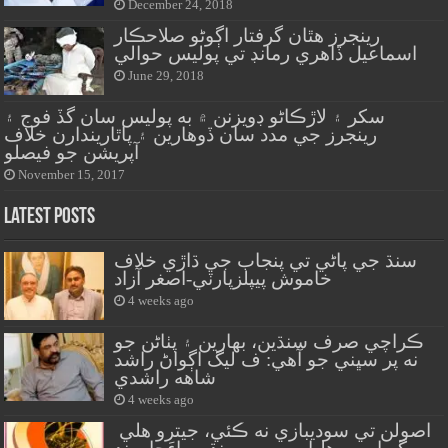
December 24, 2018
رينجرز هٿان گرفتار اڳوڻو صلاحڪار
اسماعيل ڏاهري رمانڊ تي پوليس حوالي
June 29, 2018
سکر ۽ لاڙڪاڻو ڊويزنن ۾ به پوليس سان گڏ فوج ۽
رينجرز جي مدد سان ڏوهارين ۽ پاٿاريندارن خلاف
آپريشن جو فيصلو
November 15, 2017
Latest Posts
سنڌ جي پاڻي تي پنجاب جي ڌاڙي خلاف
خاموش پيپلزپارٽي-اصغر آزاد
4 weeks ago
ڪراچي صرف سنڌين، بهارين ۽ پٺاڻن جو
نه پر سڀني جو آهي: ف ليگ اڳواڻ راشد
شاهه راشدي
4 weeks ago
اصولن تي سوديبازي نه ڪئي، جيترو هلي