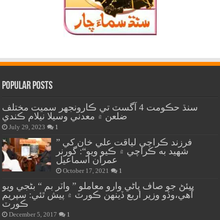
Popular Posts
سنڌ حڪومت 4 آگسٽ تي ڪارونجهر سميت مختلف
ضلعن ۾ معدني وسيلا نيلام ڪندي
July 29, 2023
1
” فرزند ڪراچي لياقت علي خان کي
شهيد به ڪراچي ۾ ڪيو ويو“: گورنر
عمران اسماعيل
October 17, 2021
1
پيئڻ جو صاف پاڻي وارو معاملو ” واٽر بم “ بڻجي ويو
آهي،وڏو وزير اربع ڏينهن ڪورٽ ۾ پيش ٿئي: سپريم
ڪورٽ
December 5, 2017
1