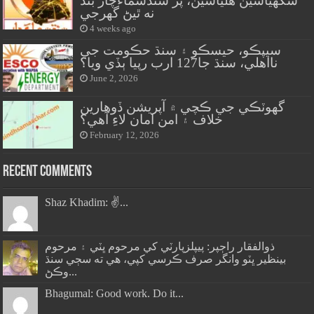
سگهياسين هلياسين، پر سنڌسماءَچار بند
نه ٿيڻ گهرجي
4 weeks ago
سيپڪو، حيسڪو ۽ سنڌ حڪومت جي
نااهلي، سنڌ جا127 ارب رپيا ٻڏي ويا؟
June 2, 2026
گهوٽڪي جي ڪچي ۾ آپريشن ڏوهارين
خلاف ۽ امن امان لاءِ آهي؟
February 12, 2026
Recent Comments
Shaz Khadim: ✌️...
ذوالفقار راڄپر: پيپلزپارٽي کي مرحوم ڀٽي ۽ مرحوم
بينظير ڀٽو وانگر صرف ڪرسي کپي، هي ته سڄي سنڌ
وڪڻ...
Bhagumal: Good work. Do it...