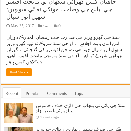
چاهيان کيس گهرائي سگهان ٿو، ماتحت آفيسر
جي بيانن جي وضاحت مونکي نه ٿي سونهين:
سهيل انور سيال
0
سنڌ
May 25, 2017
سنڌ جي گهرو وزير جي صدارت هيٺ رمضان المبارڪ دوران
امن امان بابت اجلاس ۾ آءِ جي سنڌ شريڪ نه ٿيو، گهرو وزير
سهيل انور سيال چيو آهي ته، جن آفيسرز کي گڏجاڻي ۾ گهرايو
هو اُهي شريڪ ٿيا آهن. آءِ جي سنڌ منهنجي ماتحت آفيسر آهي،
جيڪڏهن کيس ٻاهر …
Read More »
Recent
Popular
Comments
Tags
سنڌ جي پاڻي تي پنجاب جي ڌاڙي خلاف خاموش
پيپلزپارٽي-اصغر آزاد
4 weeks ago
ڪراچي صرف سنڌين، بهارين ۽ پٺاڻن جو نه پر