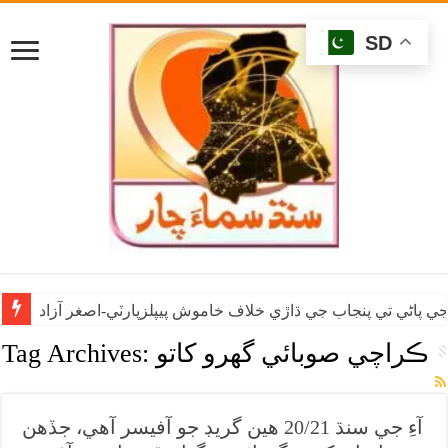
SD
ي پاڻي تي پنجاب جي ڌاڙي خلاف خاموش پيپلزپارٽي-اصغر آزاد
ڪراچي صوبائي گهرو کاتو
Tag Archives:
آءِ جي سنڌ 20/21 هين گريڊ جو آفيسر آهي، جڏهن