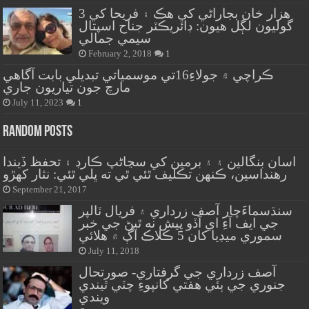
هزار خان بجاراڻي کي هڪ ۽ فريحا کي 3
گوليون لڳل هيون: ڊائريڪٽر جناح اسپتال
سيمي جمالي
February 2, 2018
1
ڪراچي ۾ جولاءِ16تي موسمياتي تبديلي بابت آگاهي
مارچ جون تياريون جاري
July 11, 2023
1
Random Posts
اسان بنگالين ۽ ۽ برمين کي سڃاڻپ ڪارڊ ۽ تحفظ ڏيندا
رهنداسين، ڪنهن تڪليف ٿئي ٿي ته ڀلي ٿئي: نثار کهڙو
September 21, 2017
سنڌسماءَچار آصف زرداري ۽ فريال ٽالپر
جي ايف آءِ اي آڏو پيش نه ٿيڻ جي خبر
سموري ميڊيا کان 5 ڪلاڪ اڳ ۾ هلائي
July 11, 2018
آصف زرداري جي گرفتاري- صورتحال
جنوري جي ٻئي هفتي کانپوءِ چٽي ٿيندي
ويندي