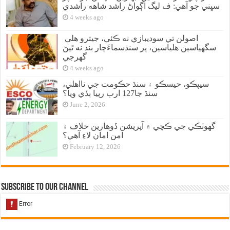
سڀني جو آهي: ف ليگ اڳواڻ راشد شاهه راشدي
4 weeks ago
اصولن تي سوديبازي نه ڪئي، جيترو هلي
سگهياسين هلياسين، پر سنڌسماءَچار بند نه ٿيڻ
گهرجي
4 weeks ago
سيپڪو، حيسڪو ۽ سنڌ حڪومت جي نااهلي،
سنڌ جا127 ارب رپيا ٻڏي ويا؟
June 2, 2026
گهوٽڪي جي ڪچي ۾ آپريشن ڏوهارين خلاف ۽
امن امان لاءِ آهي؟
February 12, 2026
Subscribe to our Channel