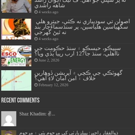
شاهه راشدي
4 weeks ago
اصولن تي سوديبازي نه ڪئي، جيترو هلي
سگهياسين هلياسين، پر سنڌسماءَچار بند
نه ٿيڻ گهرجي
4 weeks ago
سيپڪو، حيسڪو ۽ سنڌ حڪومت جي
نااهلي، سنڌ جا127 ارب رپيا ٻڏي ويا؟
June 2, 2026
گهوٽڪي جي ڪچي ۾ آپريشن ڏوهارين
خلاف ۽ امن امان لاءِ آهي؟
February 12, 2026
Recent Comments
Shaz Khadim: ✌️...
ذوالفقار راڄپر: پيپلزپارٽي کي مرحوم ڀٽي ۽ مرحوم