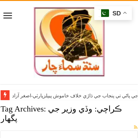
SD
ي پاڻي تي پنجاب جي ڌاڙي خلاف خاموش پيپلزپارٽي-اصغر آزاد
ڪراچي: وڏي وزير جي
Tag Archives:
پگهار