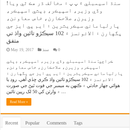
سنڌ اسيمبلي ۾ پ پ ۽ مخالف ڌر هڪ ٿي ويا!
وڏي وزير، اسپيڪر، ڊپٽي اسپيڪر،
وزيرن، صلاحڪارن، خاص معاونن،
پارلياماني سيڪريٽرين ۽ ايم پي ايز جي
پگهارن ۽ الائونسز ۾ 102 سيڪڙو تائين واڌ تي
متفق
0
سنڌ
May 19, 2017
ڪراچي: سنڌ اسيمبلي وڏي وزير، اسپيڪر، ڊپٽي
اسپيڪر، وزيرن، صلاحڪارن، خاص معاونن،
پارلياماني سيڪريٽرين ۽ ايم پي ايز جي پگهارن ۽
الائونسز ۾ 102 سيڪڙو تائين واڌ ڪري ڇڏي آهي. روڊ يا
هوائي جهاز حادثي ۾ ڪنهن به ميمبر جي فوت ٿيڻ جي صورت
۾ وارثن کي 50 لک رپين تائين …
Read More »
Recent
Popular
Comments
Tags