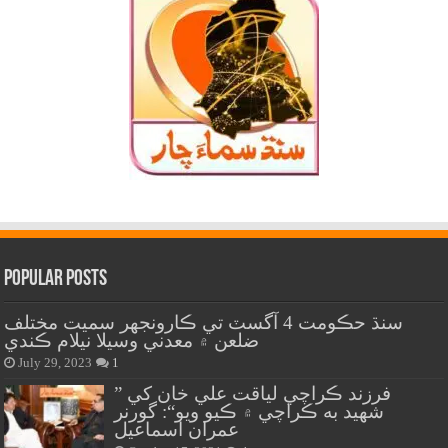
Popular Posts
سنڌ حڪومت 4 آگسٽ تي ڪارونجهر سميت مختلف
ضلعن ۾ معدني وسيلا نيلام ڪندي
July 29, 2023
1
” فرزند ڪراچي لياقت علي خان کي
شهيد به ڪراچي ۾ ڪيو ويو“: گورنر
عمران اسماعيل