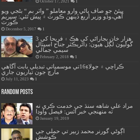
October 17, 2021
1
پيئڻ جو صاف پاڻي وارو معاملو ” واٽر بم “ بڻجي ويو
آهي،وڏو وزير اربع ڏينهن ڪورٽ ۾ پيش ٿئي: سپريم
ڪورٽ
December 5, 2017
1
هزار خان بجاراڻي کي هڪ ۽ فريحا کي 3
گوليون لڳل هيون: ڊائريڪٽر جناح اسپتال
سيمي جمالي
February 2, 2018
1
ڪراچي ۾ جولاءِ16تي موسمياتي تبديلي بابت آگاهي
مارچ جون تياريون جاري
July 11, 2023
1
Random Posts
مراد علي شاهه سنڌ جي خدمت ڪري نه
ته منهنجي خبر اٿس: فيصل واوڊا
January 19, 2019
اڳوڻي گورنر محمد زبير تي حملي جي
ڪوشش