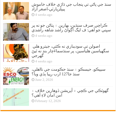
سنڌ جي پاڻي تي پنجاب جي ڌاڙي خلاف خاموش
پيپلزپارٽي-اصغر آزاد
4 weeks ago
ڪراچي صرف سنڌين، بهارين ۽ پٺاڻن جو نه پر
سڀني جو آهي: ف ليگ اڳواڻ راشد شاهه راشدي
4 weeks ago
اصولن تي سوديبازي نه ڪئي، جيترو هلي
سگهياسين هلياسين، پر سنڌسماءَچار بند نه ٿيڻ
گهرجي
4 weeks ago
سيپڪو، حيسڪو ۽ سنڌ حڪومت جي نااهلي،
سنڌ جا127 ارب رپيا ٻڏي ويا؟
June 2, 2026
گهوٽڪي جي ڪچي ۾ آپريشن ڏوهارين خلاف ۽
امن امان لاءِ آهي؟
February 12, 2026