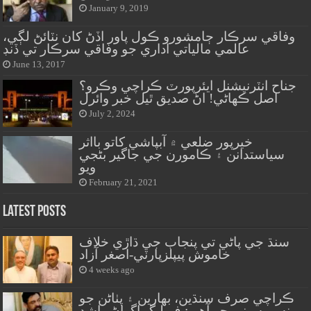
January 9, 2019
وفاقي سرڪار ڄامشورو ڪول پاور اڏڻ کان نٽائڻ لڳي،
عالمي مالياتي اداري جو وفاقي سرڪار تي ڏنڊ
June 13, 2017
جناح انٽرنيشنل ايئرپورٽ ڪراچي وڪرو؟
اصل ڪهاڻي! اڻ صديق ٿيل خبر وائرل
July 2, 2024
خيرپور ضلعي ۾ آبپاشي کاتو بااثر
سياستدانن ۽ ڪامورن جي جاگير بڻجي
ويو
February 21, 2021
Latest Posts
سنڌ جي پاڻي تي پنجاب جي ڌاڙي خلاف
خاموش پيپلزپارٽي-اصغر آزاد
4 weeks ago
ڪراچي صرف سنڌين، بهارين ۽ پٺاڻن جو
نه پر سڀني جو آهي: ف ليگ اڳواڻ راشد