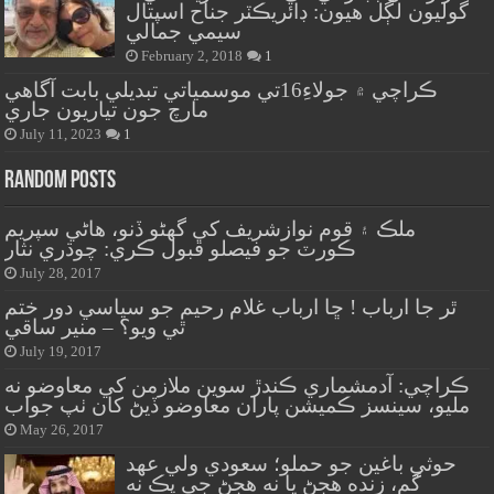
گوليون لڳل هيون: ڊائريڪٽر جناح اسپتال
سيمي جمالي
February 2, 2018
1
ڪراچي ۾ جولاءِ16تي موسمياتي تبديلي بابت آگاهي
مارچ جون تياريون جاري
July 11, 2023
1
Random Posts
ملڪ ۽ قوم نوازشريف کي گهڻو ڏنو، هاڻي سپريم
ڪورٽ جو فيصلو قبول ڪري: چوڌري نثار
July 28, 2017
ٿر جا ارباب ! ڇا ارباب غلام رحيم جو سياسي دور ختم
ٿي ويو؟ – منير ساقي
July 19, 2017
ڪراچي: آدمشماري ڪندڙ سوين ملازمن کي معاوضو نه
مليو، سينسز ڪميشن پاران معاوضو ڏيڻ کان ٺپ جواب
May 26, 2017
حوثي باغين جو حملو؛ سعودي ولي عهد
گم، زنده هجڻ يا نه هجڻ جي پڪ نه