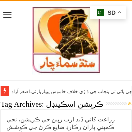
SD
ي پاڻي تي پنجاب جي ڌاڙي خلاف خاموش پيپلزپارٽي-اصغر آزاد
ڪرپشن اسڪينڊل
Tag Archives:
زراعت کاتي ڏيڍ ارب رپين جي ڪرپشن، نجي
ڪمپني پاران رڪارڊ ضايع ڪرڻ جي ڪوشش