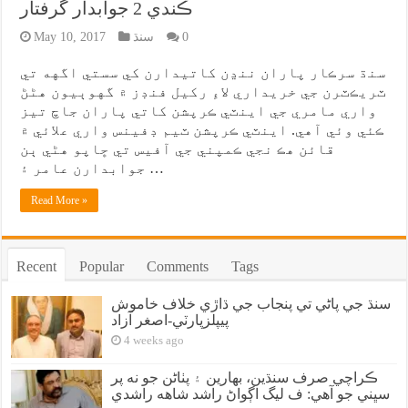
ڪندي 2 جوابدار گرفتار
0
سنڌ
May 10, 2017
سنڌ سرڪار پاران ننڍن کاتيدارن کي سستي اگهه تي
ٽريڪٽرن جي خريداري لاءِ رکيل فنڊز ۾ گهوٻيون هڻڻ
واري مامري جي اينٽي ڪرپشن کاتي پاران جاچ تيز
ڪئي وئي آهي. اينٽي ڪرپشن ٽيم ڊفينس واري علائي ۾
قائن هڪ نجي ڪمپني جي آفيس تي ڇاپو هڻي ٻن
جوابدارن عامر ۽ …
Read More »
Recent
Popular
Comments
Tags
سنڌ جي پاڻي تي پنجاب جي ڌاڙي خلاف خاموش
پيپلزپارٽي-اصغر آزاد
4 weeks ago
ڪراچي صرف سنڌين، بهارين ۽ پٺاڻن جو نه پر
سڀني جو آهي: ف ليگ اڳواڻ راشد شاهه راشدي