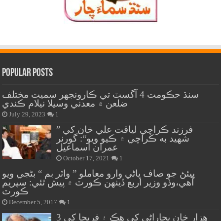
Popular Posts
سنڌ حڪومت 4 آگسٽ تي ڪارونجهر سميت مختلف
ضلعن ۾ معدني وسيلا نيلام ڪندي
July 29, 2023
1
” فرزند ڪراچي لياقت علي خان کي
شهيد به ڪراچي ۾ ڪيو ويو“: گورنر
عمران اسماعيل
October 17, 2021
1
پيئڻ جو صاف پاڻي وارو معاملو ” واٽر بم “ بڻجي ويو
آهي،وڏو وزير اربع ڏينهن ڪورٽ ۾ پيش ٿئي: سپريم
ڪورٽ
December 5, 2017
1
هزار خان بجاراڻي کي هڪ ۽ فريحا کي 3