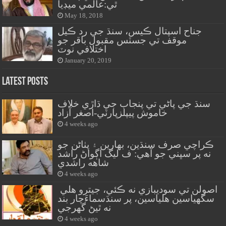
ٿي:عالمي ميڊيا
May 18, 2018
جناح اسپتال ڪيس، سنڌ جي رد ڪيل
موقف تي جسٽس مقبول باقر جو
اختلافي نوٽ
January 20, 2019
Latest Posts
سنڌ جي پاڻي تي پنجاب جي ڌاڙي خلاف
خاموش پيپلزپارٽي-اصغر آزاد
4 weeks ago
ڪراچي صرف سنڌين، بهارين ۽ پٺاڻن جو
نه پر سڀني جو آهي: ف ليگ اڳواڻ راشد
شاهه راشدي
4 weeks ago
اصولن تي سوديبازي نه ڪئي، جيترو هلي
سگهياسين هلياسين، پر سنڌسماءَچار بند
نه ٿيڻ گهرجي
4 weeks ago