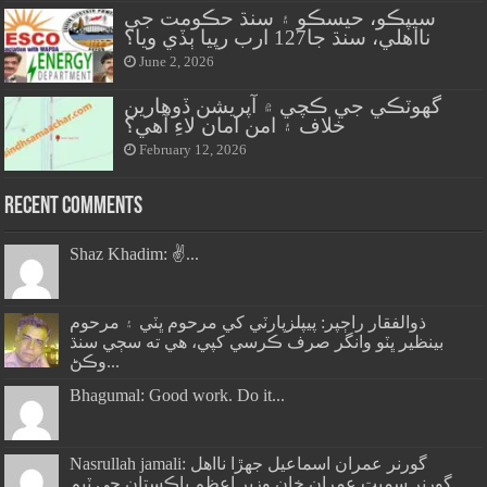
سيپڪو، حيسڪو ۽ سنڌ حڪومت جي
نااهلي، سنڌ جا127 ارب رپيا ٻڏي ويا؟
June 2, 2026
گهوٽڪي جي ڪچي ۾ آپريشن ڏوهارين
خلاف ۽ امن امان لاءِ آهي؟
February 12, 2026
Recent Comments
Shaz Khadim: ✌️...
ذوالفقار راڄپر: پيپلزپارٽي کي مرحوم ڀٽي ۽ مرحوم
بينظير ڀٽو وانگر صرف ڪرسي کپي، هي ته سڄي سنڌ
وڪڻ...
Bhagumal: Good work. Do it...
Nasrullah jamali: گورنر عمران اسماعيل جھڙا نااهل
گورنر سميت عمران خان وزير اعظم پاڪستان جي ٽيم