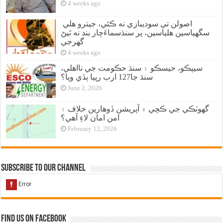
4 weeks ago
اصولن تي سوديبازي نه ڪئي، جيترو هلي
سگهياسين هلياسين، پر سنڌسماءَچار بند نه ٿيڻ
گهرجي
4 weeks ago
سيپڪو، حيسڪو ۽ سنڌ حڪومت جي نااهلي،
سنڌ جا127 ارب رپيا ٻڏي ويا؟
June 2, 2026
گهوٽڪي جي ڪچي ۾ آپريشن ڏوهارين خلاف ۽
امن امان لاءِ آهي؟
February 12, 2026
Subscribe to our Channel
Find us on Facebook