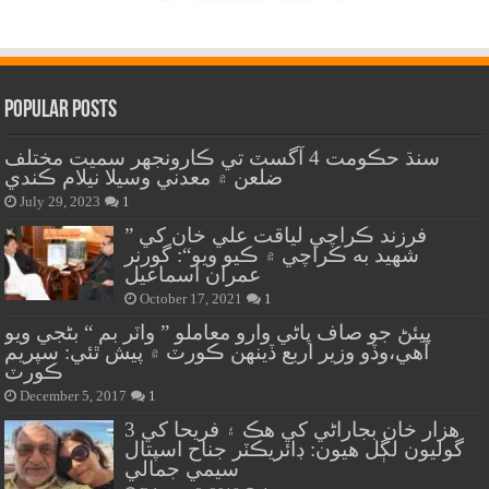
Popular Posts
سنڌ حڪومت 4 آگسٽ تي ڪارونجهر سميت مختلف
ضلعن ۾ معدني وسيلا نيلام ڪندي
July 29, 2023
1
” فرزند ڪراچي لياقت علي خان کي
شهيد به ڪراچي ۾ ڪيو ويو“: گورنر
عمران اسماعيل
October 17, 2021
1
پيئڻ جو صاف پاڻي وارو معاملو ” واٽر بم “ بڻجي ويو
آهي،وڏو وزير اربع ڏينهن ڪورٽ ۾ پيش ٿئي: سپريم
ڪورٽ
December 5, 2017
1
هزار خان بجاراڻي کي هڪ ۽ فريحا کي 3
گوليون لڳل هيون: ڊائريڪٽر جناح اسپتال
سيمي جمالي