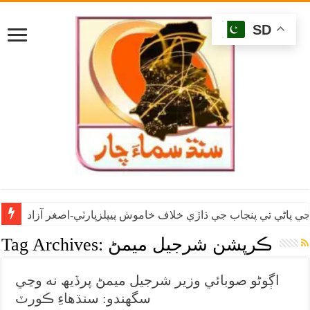
SD
ي پاڻي تي پنجاب جي ڌاڙي خلاف خاموش پيپلزپارٽي-اصغر آزاد
ڪرپشن شرجيل ميمڻ
Tag Archives:
اڳوڻو صوبائي وزير شرجيل ميمڻ پرڏيھ نه وڃي
سگهندو: سنڌهاءِ ڪورٽ