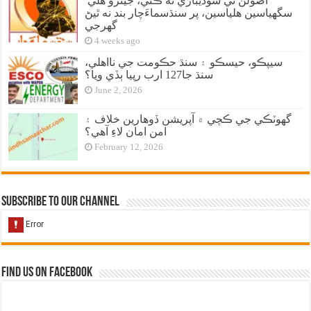
اصولن تي سوديبازي نه ڪئي، جيترو هلي
سگهياسين هلياسين، پر سنڌسماءَچار بند نه ٿيڻ
گهرجي
4 weeks ago
سيپڪو، حيسڪو ۽ سنڌ حڪومت جي نااهلي،
سنڌ جا127 ارب رپيا ٻڏي ويا؟
June 2, 2026
گهوٽڪي جي ڪچي ۾ آپريشن ڏوهارين خلاف ۽
امن امان لاءِ آهي؟
February 12, 2026
Subscribe to our Channel
Find us on Facebook