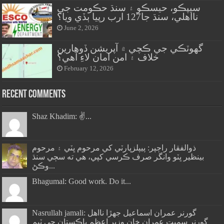
سيپڪو، حيسڪو ۽ سنڌ حڪومت جي
نااهلي، سنڌ جا127 ارب رپيا ٻڏي ويا؟
June 2, 2026
گهوٽڪي جي ڪچي ۾ آپريشن ڏوهارين
خلاف ۽ امن امان لاءِ آهي؟
February 12, 2026
Recent Comments
Shaz Khadim: ✌️...
ذوالفقار راڄپر: پيپلزپارٽي کي مرحوم ڀٽي ۽ مرحوم
بينظير ڀٽو وانگر صرف ڪرسي کپي، هي ته سڄي سنڌ
وڪڻ...
Bhagumal: Good work. Do it...
Nasrullah jamali: گورنر عمران اسماعيل جھڙا نااهل
گورنر سميت عمران خان وزير اعظم پاڪستان جي ٽيم