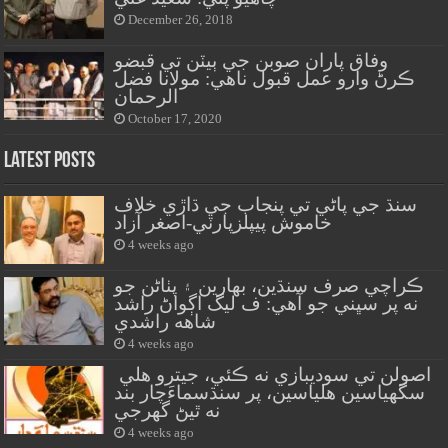
December 26, 2018
وفاق پاران صوبن جي ٻيٽن تي قبضو
ڪرڻ وارو عمل قبول ناهي: مولانا فضل
الرحمان
October 17, 2020
Latest Posts
سنڌ جي پاڻي تي پنجاب جي ڌاڙي خلاف
خاموش پيپلزپارٽي-اصغر آزاد
4 weeks ago
ڪراچي صرف سنڌين، بهارين ۽ پٺاڻن جو
نه پر سڀني جو آهي: ف ليگ اڳواڻ راشد
شاهه راشدي
4 weeks ago
اصولن تي سوديبازي نه ڪئي، جيترو هلي
سگهياسين هلياسين، پر سنڌسماءَچار بند
نه ٿيڻ گهرجي
4 weeks ago