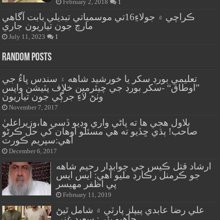
February 2, 2018
1
ڪراچي ۾ جولاءِ16تي موسمياتي تبديلي بابت آگاهي
مارچ جون تياريون جاري
July 11, 2023
1
Random Posts
تعليمي بورڊ سکر يا خورشيد شاهه ۽ سندس ڀاءُ جي
”اوطاق“ -سکر بورڊ جي چيئرمين خلاف پٽيشن واپس
وٺڻ لاءِ جرڳي جون تياريون
November 7, 2017
بلاول هجي ها ته پاڻي واري وڊيو ڏسي ها،وزيراعليٰ
صاحب! ٻڌي ڇڏيو ته هي مسئلو اوهان کي حل ڪرڻو
آهي:سپريم ڪورٽ
December 6, 2017
ارشاد قتل ڪيس جي جوابدار رحيم شاهه
جو ڪرمنل رڪارڊ مليو آهي: ايس ايس
پي اظفر مهيسر
February 11, 2019
علي رضا عابدي پيپلز پارٽي ۾ شامل ٿيڻ
چاهيو پئي: سعيد غني