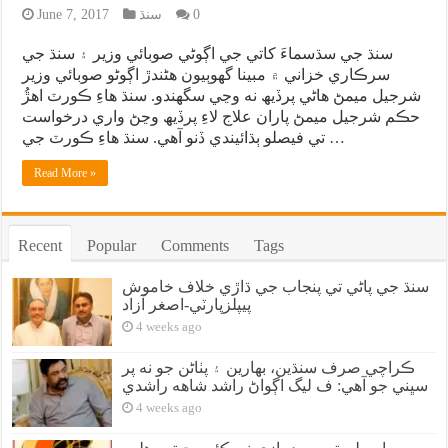
0
سنڌ
June 7, 2017
سنڌ جي سڌسماءَ کاتي جي اڳوڻي صوبائي وزير ۽ سنڌ جي
سرڪاري خزاني ۾ مبينا گهوٻيون هڻندڙ اڳوڻو صوبائي وزير
شرجيل ميمڻ هاڻي پرڏيھ نه وڃي سگهندو. سنڌ هاءِ ڪورٽ اهڙُ
حڪم شرجيل ميمڻ پاران علاج لاءِ پرڏيھ وڃڻ واري درخواست
تي فيصلو ٻڌائيندي ڏنو آهي. سنڌ هاءِ ڪورٽ جي …
Read More »
Recent
Popular
Comments
Tags
سنڌ جي پاڻي تي پنجاب جي ڌاڙي خلاف خاموش
پيپلزپارٽي-اصغر آزاد
4 weeks ago
ڪراچي صرف سنڌين، بهارين ۽ پٺاڻن جو نه پر
سڀني جو آهي: ف ليگ اڳواڻ راشد شاهه راشدي
4 weeks ago