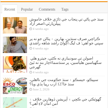
Recent
Popular
Comments
Tags
سنڌ جي پاڻي تي پنجاب جي ڌاڙي خلاف خاموش
پيپلزپارٽي-اصغر آزاد
4 weeks ago
ڪراچي صرف سنڌين، بهارين ۽ پٺاڻن جو نه پر
سڀني جو آهي: ف ليگ اڳواڻ راشد شاهه راشدي
4 weeks ago
اصولن تي سوديبازي نه ڪئي، جيترو هلي
سگهياسين هلياسين، پر سنڌسماءَچار بند نه ٿيڻ
گهرجي
4 weeks ago
سيپڪو، حيسڪو ۽ سنڌ حڪومت جي نااهلي،
سنڌ جا127 ارب رپيا ٻڏي ويا؟
June 2, 2026
گهوٽڪي جي ڪچي ۾ آپريشن ڏوهارين خلاف ۽
امن امان لاءِ آهي؟