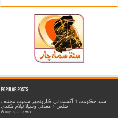
Popular Posts
سنڌ حڪومت 4 آگسٽ تي ڪارونجهر سميت مختلف
ضلعن ۾ معدني وسيلا نيلام ڪندي
July 29, 2023
1