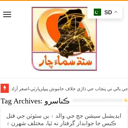
SD
ي پاڻي تي پنجاب جي ڌاڙي خلاف خاموش پيپلزپارٽي-اصغر آزاد
ڪناسرو
Tag Archives:
ايڊيشنل سيشن جج جي والد ۽ ٻن سئوٽن جي قتل
ڪيس جا جوابدار گرفتار نه ٿيا، مختلف شهرن ۾