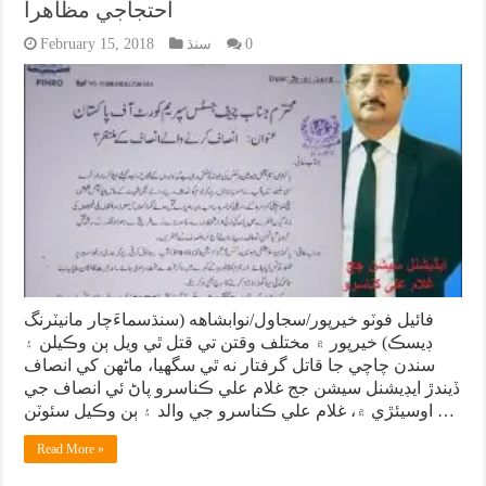
احتجاجي مظاهرا
0
سنڌ
February 15, 2018
فائيل فوٽو خيرپور/سجاول/نوابشاهه (سنڌسماءَچار مانيٽرنگ
ڊيسڪ) خيرپور ۾ مختلف وقتن تي قتل ٿي ويل ٻن وڪيلن ۽
سندن چاچي جا قاتل گرفتار نه ٿي سگهيا، ماڻهن کي انصاف
ڏيندڙ ايڊيشنل سيشن جج غلام علي ڪناسرو پاڻ ئي انصاف جي
اوسيئڙي ۾، غلام علي ڪناسرو جي والد ۽ ٻن وڪيل سئوٽن …
Read More »