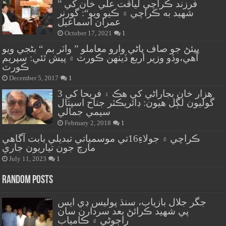
” فرزند ڪراچي لياقت علي خان کي
شهيد به ڪراچي ۾ ڪيو ويو“: گورنر
عمران اسماعيل
October 17, 2021
1
پيئڻ جو صاف پاڻي وارو معاملو ” واٽر بم “ بڻجي ويو
آهي،وڏو وزير اربع ڏينهن ڪورٽ ۾ پيش ٿئي: سپريم
ڪورٽ
December 5, 2017
1
هزار خان بجاراڻي کي هڪ ۽ فريحا کي 3
گوليون لڳل هيون: ڊائريڪٽر جناح اسپتال
سيمي جمالي
February 2, 2018
1
ڪراچي ۾ جولاءِ16تي موسمياتي تبديلي بابت آگاهي
مارچ جون تياريون جاري
July 11, 2023
1
Random Posts
جگر جلال بازياب، سنڌ پوليس ڊي ايس
پي شهيد ڪرائڻ بعد سردارن سان
راڄوڻي ۾ ڪامياب