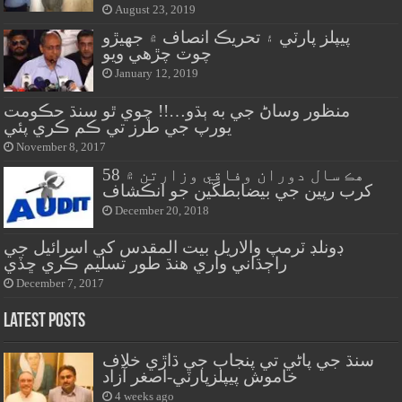
August 23, 2019
پيپلز پارٽي ۽ تحريڪ انصاف ۾ جهيڙو
چوٽ چڙهي ويو
January 12, 2019
منظور وساڻ جي به ٻڌو…!! چوي ٿو سنڌ حڪومت
يورپ جي طرز تي ڪم ڪري پئي
November 8, 2017
هڪ سال دوران وفاقي وزارتن ۾ 58
کرب رپين جي بيضابطگين جو انڪشاف
December 20, 2018
ڊونلڊ ٽرمپ والاريل بيت المقدس کي اسرائيل جي
راڄڌاني واري هنڌ طور تسليم ڪري ڇڏي
December 7, 2017
Latest Posts
سنڌ جي پاڻي تي پنجاب جي ڌاڙي خلاف
خاموش پيپلزپارٽي-اصغر آزاد
4 weeks ago