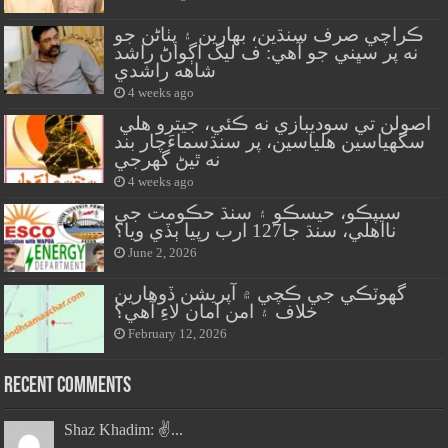
ڪراچي صرف سنڌين، بهارين ۽ پٺاڻن جو
نه پر سڀني جو آهي: ف ليگ اڳواڻ راشد
شاهه راشدي
4 weeks ago
اصولن تي سوديبازي نه ڪئي، جيترو هلي
سگهياسين هلياسين، پر سنڌسماءَچار بند
نه ٿيڻ گهرجي
4 weeks ago
سيپڪو، حيسڪو ۽ سنڌ حڪومت جي
نااهلي، سنڌ جا127 ارب رپيا ٻڏي ويا؟
June 2, 2026
گهوٽڪي جي ڪچي ۾ آپريشن ڏوهارين
خلاف ۽ امن امان لاءِ آهي؟
February 12, 2026
Recent Comments
Shaz Khadim: ✌️...