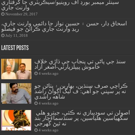
سينئر ميمبر بورڊ آف روينيو/سيڪريٽري جا گرفتاري
وارنٽ جاري
November 29, 2017
اسحاق ڊار، حسن ۽ حسين نواز جا دائمي وارنٽ جاري،
ريڊ وارنٽ جاري ڪرائڻ جو فيصلو
July 11, 2018
Latest Posts
سنڌ جي پاڻي تي پنجاب جي ڌاڙي خلاف
خاموش پيپلزپارٽي-اصغر آزاد
4 weeks ago
ڪراچي صرف سنڌين، بهارين ۽ پٺاڻن جو
نه پر سڀني جو آهي: ف ليگ اڳواڻ راشد
شاهه راشدي
4 weeks ago
اصولن تي سوديبازي نه ڪئي، جيترو هلي
سگهياسين هلياسين، پر سنڌسماءَچار بند
نه ٿيڻ گهرجي
4 weeks ago