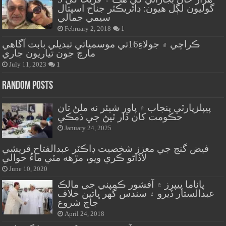
گوليون لڳل هيون: ڊائريڪٽر جناح اسپتال
سيمي جمالي
February 2, 2018
1
ڪراچي ۾ جولاءِ16تي موسمياتي تبديلي بابت آگاهي
مارچ جون تياريون جاري
July 11, 2023
1
Random Posts
پيپلزپارٽي پنجاب ۾ پاور شيئر نه ملڻ تان
حڪومت کان ڌار ٿيڻ جي ڌمڪي
January 24, 2025
فيض گنج جي معزز شخصيت ڊاڪٽر عبدالفتاح قريشي
لاڏاڻو ڪري ويو، مڙهه مٽي ماءُ حوالي
June 10, 2020
پاناما پيپرز ۾ آفشور ڪمپني جي مالڪ
عبدالستار ڏيرو ۽ سندس گهر ڀاتين خلاف
جاچ شروع
April 24, 2018