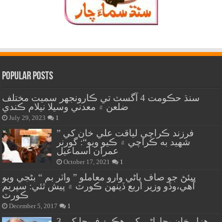
Popular Posts
سنڌ حڪومت 4 آگسٽ تي ڪارونجهر سميت مختلف
ضلعن ۾ معدني وسيلا نيلام ڪندي
July 29, 2023
1
” فرزند ڪراچي لياقت علي خان کي
شهيد به ڪراچي ۾ ڪيو ويو“: گورنر
عمران اسماعيل
October 17, 2021
1
پيئڻ جو صاف پاڻي وارو معاملو ” واٽر بم “ بڻجي ويو
آهي،وڏو وزير اربع ڏينهن ڪورٽ ۾ پيش ٿئي: سپريم
ڪورٽ
December 5, 2017
1
هزار خان بجاراڻي کي هڪ ۽ فريحا کي 3