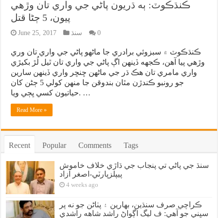
ڪنڌڪوٽ: ٻه ڌريون پاڻي جي واري تان وڙهي
پيون، 5 ڄڻا قتل
0
سنڌ
June 25, 2017
ڪنڌڪوٽ ۾ سبزوئي برادري جا ماڻهو پاڻي جي واري تان وري
وڙهي پيا آهن، ڪجهه ڏينهن اڳ پاڻي جي واري تان ٿيل لُڙ بکيڙي
واري مامري تان هڪ ڌر جي ماڻهن ڇنڇر واري ڏينهن سارين
جو رونبو ڪندڙن مٿان بندوقن جا منهن کولي 5 ڄڻن کان
حياتيون کسي ڀڄي ويا. …
Read More »
Recent
Popular
Comments
Tags
سنڌ جي پاڻي تي پنجاب جي ڌاڙي خلاف خاموش
پيپلزپارٽي-اصغر آزاد
4 weeks ago
ڪراچي صرف سنڌين، بهارين ۽ پٺاڻن جو نه پر
سڀني جو آهي: ف ليگ اڳواڻ راشد شاهه راشدي