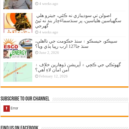
4 weeks ago
اصولن تي سوديبازي نه ڪئي، جيترو هلي
سگهياسين هلياسين، پر سنڌسماءَچار بند نه ٿيڻ
گهرجي
4 weeks ago
سيپڪو، حيسڪو ۽ سنڌ حڪومت جي نااهلي،
سنڌ جا127 ارب رپيا ٻڏي ويا؟
June 2, 2026
گهوٽڪي جي ڪچي ۾ آپريشن ڏوهارين خلاف ۽
امن امان لاءِ آهي؟
February 12, 2026
Subscribe to our Channel
Find us on Facebook