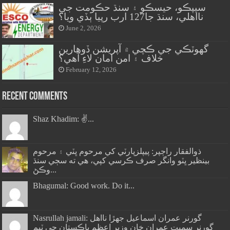
سيپڪو، حيسڪو ۽ سنڌ حڪومت جي
نااهلي، سنڌ جا127 ارب رپيا ٻڏي ويا؟
June 2, 2026
گهوٽڪي جي ڪچي ۾ آپريشن ڏوهارين
خلاف ۽ امن امان لاءِ آهي؟
February 12, 2026
Recent Comments
Shaz Khadim: ✌️...
ذوالفقار راڄپر: پيپلزپارٽي کي مرحوم ڀٽي ۽ مرحوم
بينظير ڀٽو وانگر صرف ڪرسي کپي، هي ته سڄي سنڌ
وڪڻ...
Bhagumal: Good work. Do it...
Nasrullah jamali: گورنر عمران اسماعيل جھڙا نااهل
گورنر سميت عمران خان وزير اعظم پاڪستان جي ٽيم