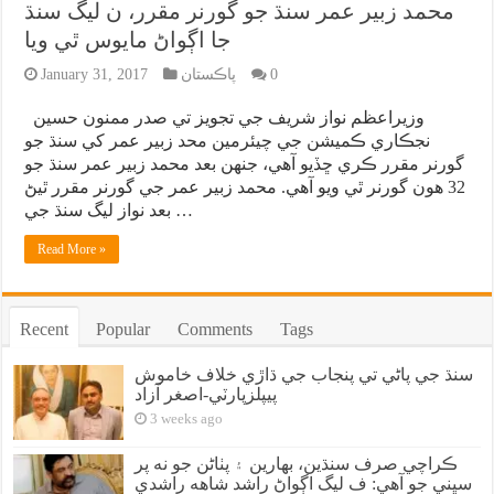
محمد زبير عمر سنڌ جو گورنر مقرر، ن ليگ سنڌ
جا اڳواڻ مايوس ٿي ويا
0
پاڪستان
January 31, 2017
وزيراعظم نواز شريف جي تجويز تي صدر ممنون حسين
نجڪاري ڪميشن جي چيئرمين محد زبير عمر کي سنڌ جو
گورنر مقرر ڪري ڇڏيو آهي، جنهن بعد محمد زبير عمر سنڌ جو
32 هون گورنر ٿي ويو آهي. محمد زبير عمر جي گورنر مقرر ٿيڻ
بعد نواز ليگ سنڌ جي …
Read More »
Recent
Popular
Comments
Tags
سنڌ جي پاڻي تي پنجاب جي ڌاڙي خلاف خاموش
پيپلزپارٽي-اصغر آزاد
3 weeks ago
ڪراچي صرف سنڌين، بهارين ۽ پٺاڻن جو نه پر
سڀني جو آهي: ف ليگ اڳواڻ راشد شاهه راشدي