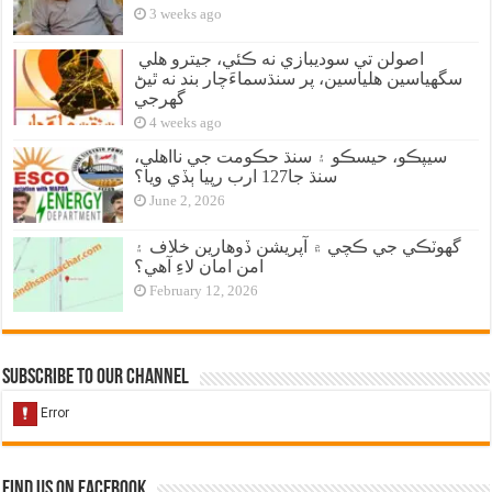
3 weeks ago
اصولن تي سوديبازي نه ڪئي، جيترو هلي
سگهياسين هلياسين، پر سنڌسماءَچار بند نه ٿيڻ
گهرجي
4 weeks ago
سيپڪو، حيسڪو ۽ سنڌ حڪومت جي نااهلي،
سنڌ جا127 ارب رپيا ٻڏي ويا؟
June 2, 2026
گهوٽڪي جي ڪچي ۾ آپريشن ڏوهارين خلاف ۽
امن امان لاءِ آهي؟
February 12, 2026
Subscribe to our Channel
Find us on Facebook