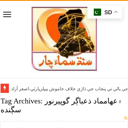
SD
ي پاڻي تي پنجاب جي ڌاڙي خلاف خاموش پيپلزپارٽي-اصغر آزاد
۾عهامماد ذعباڳر گوڀيرنور
Tag Archives:
سڳنده