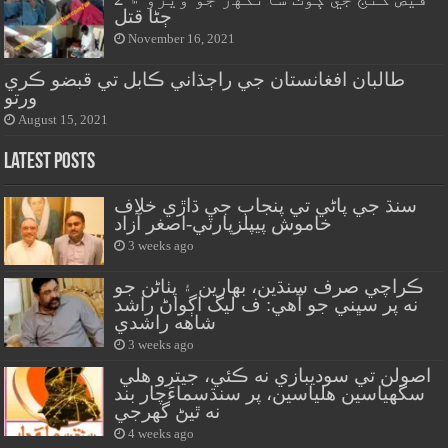
ڄڻا قتل
November 16, 2021
طالبان افغانستان جي راڄڌاني ڪابل تي قبضو ڪري
ورتو
August 15, 2021
Latest Posts
سنڌ جي پاڻي تي پنجاب جي ڌاڙي خلاف
خاموش پيپلزپارٽي-اصغر آزاد
3 weeks ago
ڪراچي صرف سنڌين، بهارين ۽ پٺاڻن جو
نه پر سڀني جو آهي: ف ليگ اڳواڻ راشد
شاهه راشدي
3 weeks ago
اصولن تي سوديبازي نه ڪئي، جيترو هلي
سگهياسين هلياسين، پر سنڌسماءَچار بند
نه ٿيڻ گهرجي
4 weeks ago