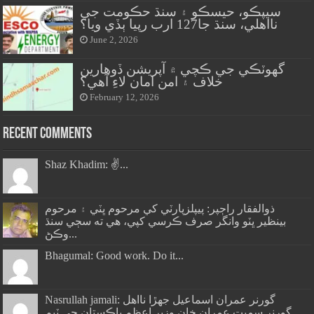
سيپڪو، حيسڪو ۽ سنڌ حڪومت جي
نااهلي، سنڌ جا127 ارب رپيا ٻڏي ويا؟
June 2, 2026
گهوٽڪي جي ڪچي ۾ آپريشن ڏوهارين
خلاف ۽ امن امان لاءِ آهي؟
February 12, 2026
Recent Comments
Shaz Khadim: ✌️...
ذوالفقار راڄپر: پيپلزپارٽي کي مرحوم ڀٽي ۽ مرحوم
بينظير ڀٽو وانگر صرف ڪرسي کپي، هي ته سڄي سنڌ
وڪڻ...
Bhagumal: Good work. Do it...
Nasrullah jamali: گورنر عمران اسماعيل جھڙا نااهل
گورنر سميت عمران خان وزير اعظم پاڪستان جي ٽيم