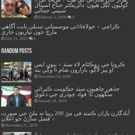
گوليون لڳل هيون: ڊائريڪٽر جناح اسپتال
سيمي جمالي
February 2, 2018
1
ڪراچي ۾ جولاءِ16تي موسمياتي تبديلي بابت آگاهي
مارچ جون تياريون جاري
July 11, 2023
1
Random Posts
ڪرونا جي روڪٿام لاءِ سنڌ ۾ نيون ايس
او پيز لاڳو، بازارون شام 6 وڳي بند
November 24, 2020
جڏهن چاهيون سنڌ حڪومت ڪيرائي
سگهون ٿا: فواد چوڌري جي دعويٰ
January 16, 2019
آبادگارن پاران ڪمند في مڻ 200 رپيا نه ملڻ جي صورت
۾ فصل ساڙڻ جو اعلان
November 21, 2018
فيض گنج جي ڳوٺ سانگهڙ جو ويرو ۾ 2