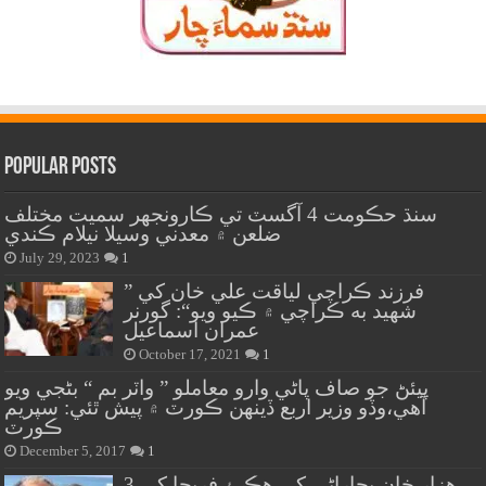
Popular Posts
سنڌ حڪومت 4 آگسٽ تي ڪارونجهر سميت مختلف
ضلعن ۾ معدني وسيلا نيلام ڪندي
July 29, 2023
1
” فرزند ڪراچي لياقت علي خان کي
شهيد به ڪراچي ۾ ڪيو ويو“: گورنر
عمران اسماعيل
October 17, 2021
1
پيئڻ جو صاف پاڻي وارو معاملو ” واٽر بم “ بڻجي ويو
آهي،وڏو وزير اربع ڏينهن ڪورٽ ۾ پيش ٿئي: سپريم
ڪورٽ
December 5, 2017
1
هزار خان بجاراڻي کي هڪ ۽ فريحا کي 3