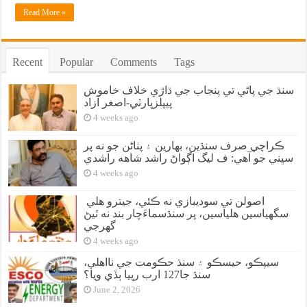
Read More »
Recent
Popular
Comments
Tags
سنڌ جي پاڻي تي پنجاب جي ڌاڙي خلاف خاموش
پيپلزپارٽي-اصغر آزاد
4 weeks ago
ڪراچي صرف سنڌين، بهارين ۽ پٺاڻن جو نه پر
سڀني جو آهي: ف ليگ اڳواڻ راشد شاهه راشدي
4 weeks ago
اصولن تي سوديبازي نه ڪئي، جيترو هلي
سگهياسين هلياسين، پر سنڌسماءَچار بند نه ٿيڻ
گهرجي
4 weeks ago
سيپڪو، حيسڪو ۽ سنڌ حڪومت جي نااهلي،
سنڌ جا127 ارب رپيا ٻڏي ويا؟
June 2, 2026