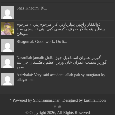
Shaz Khadim: ✌️...
ذوالفقار راڄپر: پيپلزپارٽي کي مرحوم ڀٽي ۽ مرحوم
بينظير ڀٽو وانگر صرف ڪرسي کپي، هي ته سڄي سنڌ
وڪڻ...
Bhagumal: Good work. Do it...
Nasrullah jamali: گورنر عمران اسماعيل جھڙا نااهل
گورنر سميت عمران خان وزير اعظم پاڪستان جي ٽيم
سمو...
Azizhalai: Very said accident .allah pak sy mugfarat ky
talbgar hen...
*
Powered by
Sindhsamaachar
| Designed by
kashifalinoon
© Copyright 2026, All Rights Reserved