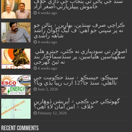
سنڌ جي پاڻي تي پنجاب جي ڌاڙي خلاف
خاموش پيپلزپارٽي-اصغر آزاد
4 weeks ago
ڪراچي صرف سنڌين، بهارين ۽ پٺاڻن جو
نه پر سڀني جو آهي: ف ليگ اڳواڻ راشد
شاهه راشدي
4 weeks ago
اصولن تي سوديبازي نه ڪئي، جيترو هلي
سگهياسين هلياسين، پر سنڌسماءَچار بند
نه ٿيڻ گهرجي
4 weeks ago
سيپڪو، حيسڪو ۽ سنڌ حڪومت جي
نااهلي، سنڌ جا127 ارب رپيا ٻڏي ويا؟
June 2, 2026
گهوٽڪي جي ڪچي ۾ آپريشن ڏوهارين
خلاف ۽ امن امان لاءِ آهي؟
February 12, 2026
Recent Comments