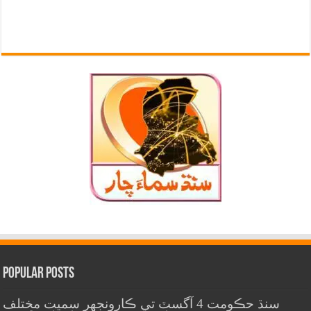
Popular Posts
سنڌ حڪومت 4 آگسٽ تي ڪارونجهر سميت مختلف