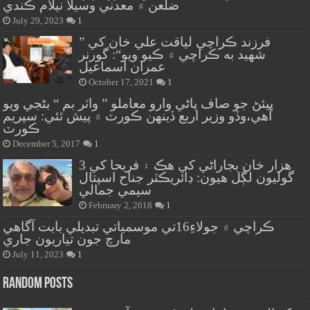
ضلعن ۾ معدني وسيلا نيلام ڪندي
July 29, 2023
1
” فرزند ڪراچي لياقت علي خان کي
شهيد به ڪراچي ۾ ڪيو ويو“: گورنر
عمران اسماعيل
October 17, 2021
1
پيئڻ جو صاف پاڻي وارو معاملو ” واٽر بم “ بڻجي ويو
آهي،وڏو وزير اربع ڏينهن ڪورٽ ۾ پيش ٿئي: سپريم
ڪورٽ
December 5, 2017
1
هزار خان بجاراڻي کي هڪ ۽ فريحا کي 3
گوليون لڳل هيون: ڊائريڪٽر جناح اسپتال
سيمي جمالي
February 2, 2018
1
ڪراچي ۾ جولاءِ16تي موسمياتي تبديلي بابت آگاهي
مارچ جون تياريون جاري
July 11, 2023
1
Random Posts