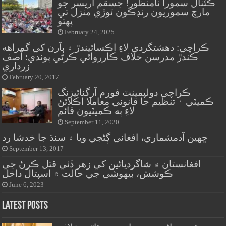
ڪئنال سمورا نامنظور! جسقم آريسر جو
مارچ سموريون رنڊڪون ٽوڙي منزل تي
پهتو
February 24, 2025
ڪراچي: دهشتگردي لاءِ اڪسائيندڙ ۽ ٻآرن کي گمراهه
ڪندڙ مدرسن خلاف ڪارروائي ڪرڻي پوندي: آصف
زرداري
February 20, 2017
ڪراچي ڊولپمينٽ فورم آرگنائيزنگ
ڪميٽي ۽ تنظيم جا قانوني معاملا اڪلائڻ
لاءِ ٻه ڪميٽيون قائم
September 11, 2020
ڇهين آدمشماري، افغاني ڳڻجي ويا ۽ سنڌ جا خدشا رد
September 13, 2017
افغانستان ۾ شاگردياڻين کي زهر ڏئي قتل ڪرڻ جي
ڪوشش، بيهوشي جي حالت ۾ اسپتال داخل
June 6, 2023
Latest Posts