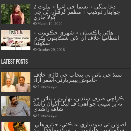
دعا منگي ۽ بسما جي اغوا ۾ ملوث 2
جوابدار ذوهيب ۽ مظفر گرفتار، ٽن جي
ڳولا جاري
March 19, 2020
هاڻي پاڪستان ۾ شهري حڪومت ۽
انتظاميا خلاف آن لائن شڪايتون ڪري
سگهندا
October 29, 2018
Latest Posts
سنڌ جي پاڻي تي پنجاب جي ڌاڙي خلاف
خاموش پيپلزپارٽي-اصغر آزاد
4 weeks ago
ڪراچي صرف سنڌين، بهارين ۽ پٺاڻن جو
نه پر سڀني جو آهي: ف ليگ اڳواڻ راشد
شاهه راشدي
4 weeks ago
اصولن تي سوديبازي نه ڪئي، جيترو هلي
سگهياسين هلياسين، پر سنڌسماءَچار بند