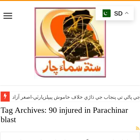
SD
ي پاڻي تي پنجاب جي ڌاڙي خلاف خاموش پيپلزپارٽي-اصغر آزاد
Tag Archives:
90 injured in Parachinar
blast