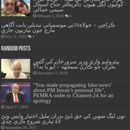
گوليون لڳل هيون: ڊائريڪٽر جناح اسپتال
سيمي جمالي
February 2, 2018
1
ڪراچي ۾ جولاءِ16تي موسمياتي تبديلي بابت آگاهي
مارچ جون تياريون جاري
July 11, 2023
1
Random Posts
پيٽروليم واري وزير سرورخان کي گئس
بحران جو ڪارڻ سمجهه ۾ آيو يا نه؟؟
December 15, 2018
“You made propagating false news’
about PM Imran’s personal life”,
PEMRA order to Channel-24 for an
apology
April 27, 2019
نون ليگ صوبن کي حق ڏيڻ بدران مليل اختيار واپس وٺڻ
لاءِ تياري شروع ڪري ڇڏي
September 29, 2017