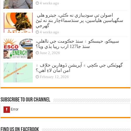
4 weeks ago
اصولن تي سوديبازي نه ڪئي، جيترو هلي
سگهياسين هلياسين، پر سنڌسماءَچار بند نه ٿيڻ
گهرجي
4 weeks ago
سيپڪو، حيسڪو ۽ سنڌ حڪومت جي نااهلي،
سنڌ جا127 ارب رپيا ٻڏي ويا؟
June 2, 2026
گهوٽڪي جي ڪچي ۾ آپريشن ڏوهارين خلاف ۽
امن امان لاءِ آهي؟
February 12, 2026
Subscribe to our Channel
Find us on Facebook