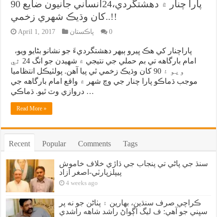
پارا چنار ۾ دهشتگردي،24انساني جانيون ضايع 90
کان وڌيڪ شهري زخمي..!!
0
پاڪستان
April 1, 2017
پاراچنار کي هڪ ڀيرو ٻيهر دهشتگرديءَ جو نشانو بڻايو ويو،
امام بارگاهه تي بم حملي جي نتيجي ۾ شهيدن جو انگ 24 ٿي
ويو ۽ 90 کان وڌيڪ زخمي ٿي پيا آهن. پولٽيڪل انتظاميا
موجب ڌماڪو پارا چنار جي وچ شهر ۾ واقع امام بارگاهه جي
دروازي وٽ ٿيو. ڌماڪي …
Read More »
Recent
Popular
Comments
Tags
سنڌ جي پاڻي تي پنجاب جي ڌاڙي خلاف خاموش
پيپلزپارٽي-اصغر آزاد
4 weeks ago
ڪراچي صرف سنڌين، بهارين ۽ پٺاڻن جو نه پر
سڀني جو آهي: ف ليگ اڳواڻ راشد شاهه راشدي