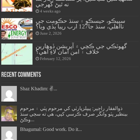
نه ٿيڻ گهرجي
4 weeks ago
سيپڪو، حيسڪو ۽ سنڌ حڪومت جي
نااهلي، سنڌ جا127 ارب رپيا ٻڏي ويا؟
June 2, 2026
گهوٽڪي جي ڪچي ۾ آپريشن ڏوهارين
خلاف ۽ امن امان لاءِ آهي؟
February 12, 2026
Recent Comments
Shaz Khadim: ✌️...
ذوالفقار راڄپر: پيپلزپارٽي کي مرحوم ڀٽي ۽ مرحوم
بينظير ڀٽو وانگر صرف ڪرسي کپي، هي ته سڄي سنڌ
وڪڻ...
Bhagumal: Good work. Do it...