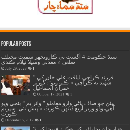
Popular Posts
سنڌ حڪومت 4 آگسٽ تي ڪارونجهر سميت مختلف
ضلعن ۾ معدني وسيلا نيلام ڪندي
July 29, 2023
1
” فرزند ڪراچي لياقت علي خان کي
شهيد به ڪراچي ۾ ڪيو ويو“: گورنر
عمران اسماعيل
October 17, 2021
1
پيئڻ جو صاف پاڻي وارو معاملو ” واٽر بم “ بڻجي ويو
آهي،وڏو وزير اربع ڏينهن ڪورٽ ۾ پيش ٿئي: سپريم
ڪورٽ
December 5, 2017
1
هزار خان بجاراڻي کي هڪ ۽ فريحا کي 3